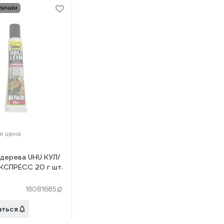
личии
я цена
 дерева UHU КУЛ/
КСПРЕСС 20 г шт.
16081685
аться