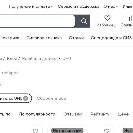
Получение и оплата
Сервис и поддержка
О нас
Инве
Избранное
лектрика
Силовая техника
Станки
Спецодежда и СИЗ
я
Клеи
Клей для дерева
UHU
/
/
/
 товаров
:
ители: UHU
Сбросить всё
ь по:
По популярности
Отзывам
Рейтингу
Цене
Нет в наличии
Нет