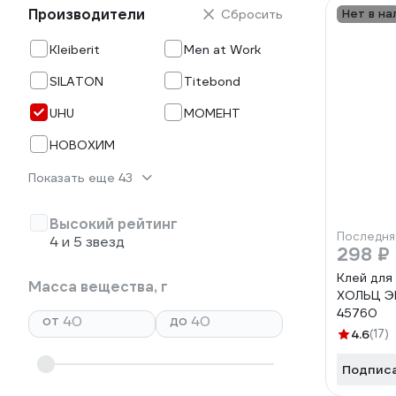
Производители
Сбросить
Нет в на
Kleiberit
Men at Work
SILATON
Titebond
UHU
МОМЕНТ
НОВОХИМ
Показать еще 43
Высокий рейтинг
Последня
4 и 5 звезд
298 ₽
Клей для
Масса вещества, г
ХОЛЬЦ Э
45760
от
до
4.6
(17)
Подпис