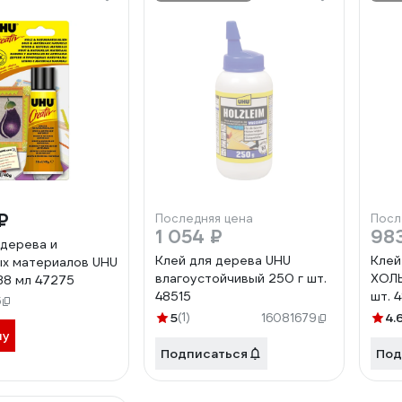
₽
Последняя цена
Посл
1 054 ₽
98
 дерева и
Клей для дерева UHU
Клей
х материалов UHU
влагоустойчивый 250 г шт.
ХОЛ
38 мл 47275
48515
шт. 
6
5
(1)
4.
16081679
ну
Подписаться
Под