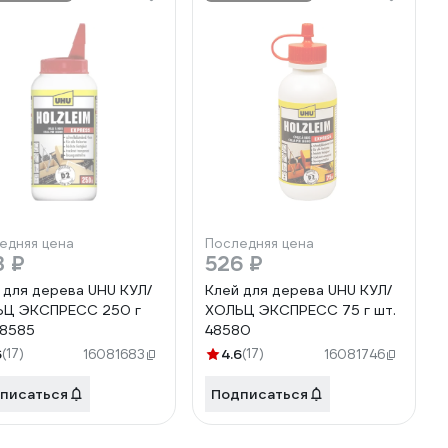
едняя цена
Последняя цена
3 ₽
526 ₽
 для дерева UHU КУЛ/
Клей для дерева UHU КУЛ/
ЬЦ ЭКСПРЕСС 250 г
ХОЛЬЦ ЭКСПРЕСС 75 г шт.
48585
48580
6
(17)
4.6
(17)
16081683
16081746
писаться
Подписаться