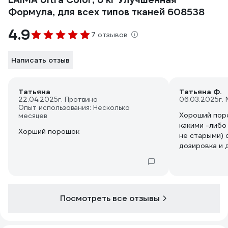
Формула, для всех типов тканей 608538
4.9
7 отзывов
Написать отзыв
Татьяна
Татьяна Ф.
22.04.2025
г. Протвино
06.03.2025
г.
Опыт использования: Несколько
Хороший поро
месяцев
какими -либо
Хорший порошок
не старыми) 
дозировка и 
полоскание н
Посмотреть все отзывы