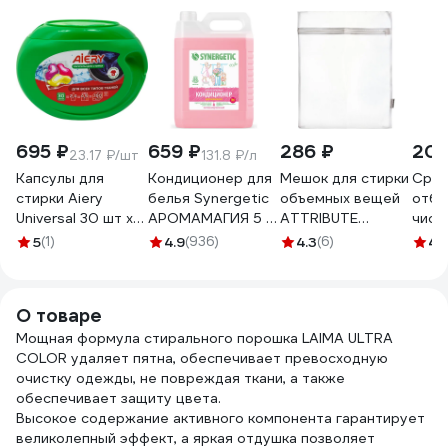
695 ₽
659 ₽
286 ₽
209
23.17 ₽/шт
131.8 ₽/л
Капсулы для
Кондиционер для
Мешок для стирки
Сред
стирки Aiery
белья Synergetic
объемных вещей
отбе
Universal 30 шт х
АРОМАМАГИЯ 5 л
ATTRIBUTE
чист
13гр /банка
4613720439089
50х70см ALB061
ЧИСТ
5
(1)
4.9
(936)
4.3
(6)
4.
(390гр) 20018899
2793
О товаре
Мощная формула стирального порошка LAIMA ULTRA
COLOR удаляет пятна, обеспечивает превосходную
очистку одежды, не повреждая ткани, а также
обеспечивает защиту цвета.
Высокое содержание активного компонента гарантирует
великолепный эффект, а яркая отдушка позволяет