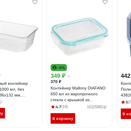
-6%
₽
349 ₽
442
370 ₽
вый контейнер
Конт
Контейнер Mallony DIAFANO
000 мл, без
Поли
650 мл из жаропрочного
86x132 мм,
4382
стекла с крышкой из
е, ПП, комплект
5
(3
пластмассы прямоугльный,
4.7
07545
(19)
16325882
температура -20 до +200 С
ну
В к
00 5471
В корзину