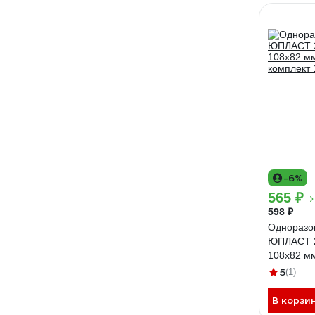
-6%
565 ₽
598 ₽
Одноразо
ЮПЛАСТ 2
108x82 мм
комплект 
5
(1)
В корзи