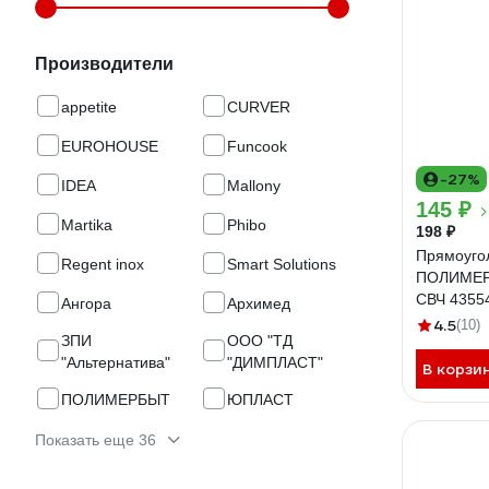
Производители
appetite
CURVER
EUROHOUSE
Funcook
-27%
IDEA
Mallony
145 ₽
Martika
Phibo
198 ₽
Прямоуго
Regent inox
Smart Solutions
ПОЛИМЕР
СВЧ 4355
Ангора
Архимед
4.5
(10)
ЗПИ
ООО "ТД
"Альтернатива"
"ДИМПЛАСТ"
В корзи
ПОЛИМЕРБЫТ
ЮПЛАСТ
Показать еще 36