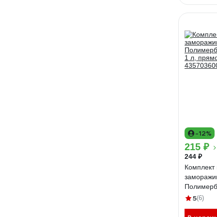
-12%
215 ₽
244 ₽
Комплект 
заморажи
Полимерб
1 л, прям
5
(6)
43570360