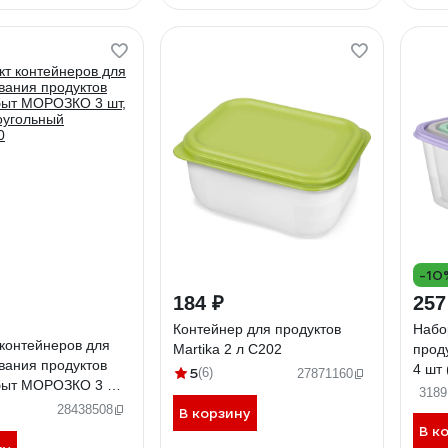
-10
184 ₽
257
Контейнер для продуктов
Набо
контейнеров для
Martika 2 л С202
прод
вания продуктов
4 шт 
5
(6)
27871160
ыт МОРОЗКО 3 шт,
л) F
3189
оугольный
28438508
В корзину
0
В к