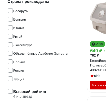
Страна производства
Беларусь
Венгрия
Италия
Китай
-18%
Люксембург
640 ₽
Объединённые Арабские Эмираты
782 ₽
Контейне
Польша
Полимерб
43824190
Россия
5
(4)
Турция
В корзи
Высокий рейтинг
4 и 5 звезд