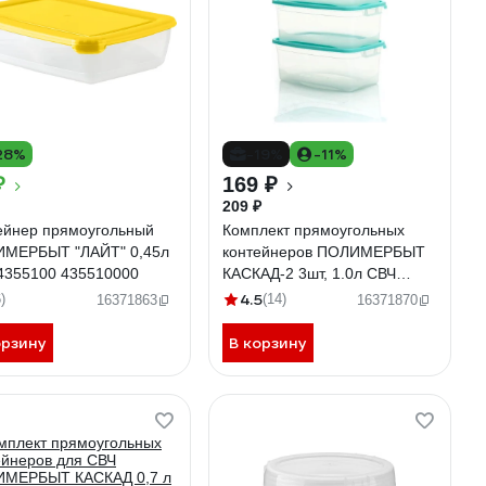
28%
-19%
-11%
₽
169 ₽
209 ₽
ейнер прямоугольный
Комплект прямоугольных
МЕРБЫТ "ЛАЙТ" 0,45л
контейнеров ПОЛИМЕРБЫТ
4355100 435510000
КАСКАД-2 3шт, 1.0л СВЧ
4357001
4.5
)
(14)
16371863
16371870
орзину
В корзину