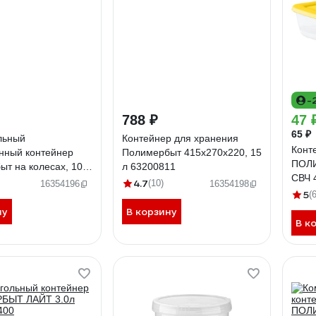
-
788 ₽
47 
65 ₽
льный
Контейнер для хранения
Конт
нный контейнер
Полимербыт 415х270х220, 15
ПОЛИ
т на колесах, 10 л
л 63200811
СВЧ 
 438230000
4.7
(10)
16354196
16354198
5
(6
ну
В корзину
В к