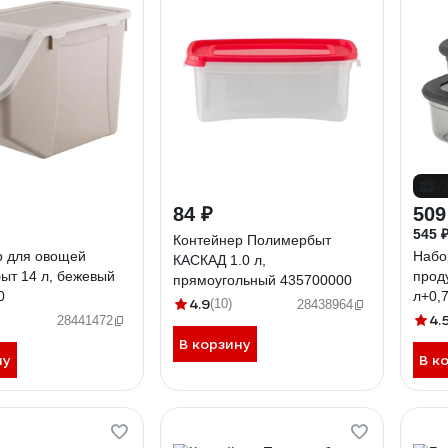
-
84 ₽
509
545 
Контейнер Полимербыт
р для овощей
Набо
КАСКАД 1.0 л,
ыт 14 л, бежевый
прод
прямоугольный 435700000
0
л+0,7
4.9
(10)
28438964
4.
28441472
В корзину
ну
В к