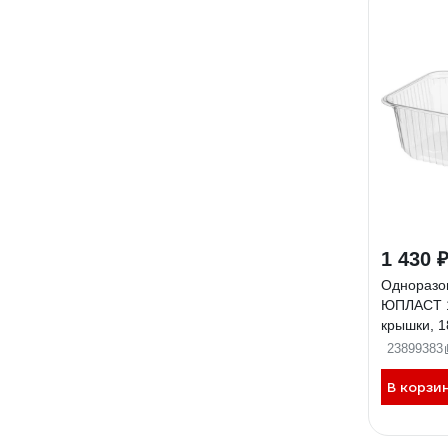
1 430 
Одноразо
ЮПЛАСТ 1
крышки, 1
прозрачны
23899383
100 шт. 6
В корзи