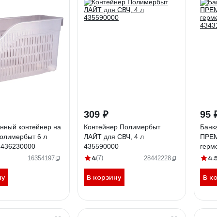
309 ₽
95 
нный контейнер на
Контейнер Полимербыт
Банк
Полимербыт 6 л
ЛАЙТ для СВЧ, 4 л
ПРЕМ
 436230000
435590000
герм
4343
4
4.
(7)
16354197
28442228
ну
В корзину
В к