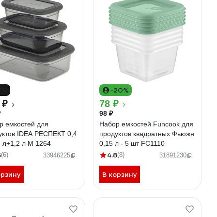
7%
-20%
 ₽
78 ₽
₽
98 ₽
р емкостей для
Набор емкостей Funcook для
уктов IDEA РЕСПЕКТ 0,4
продуктов квадратных Фьюжн
 л+1,2 л М 1264
0,15 л - 5 шт FC1110
5
4.8
(6)
(8)
33946225
31891230
орзину
В корзину