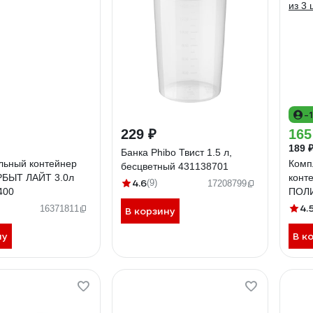
-
229 ₽
165
189 
Банка Phibo Твист 1.5 л,
льный контейнер
Комп
бесцветный 431138701
БЫТ ЛАЙТ 3.0л
конт
4.6
(9)
17208799
400
ПОЛИ
из 3
4.
16371811
В корзину
ну
В к