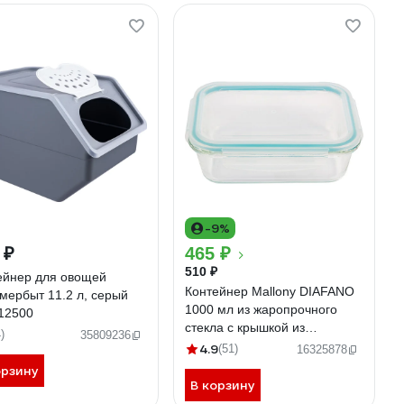
-9%
 ₽
465 ₽
510 ₽
ейнер для овощей
Контейнер Mallony DIAFANO
мербыт 11.2 л, серый
1000 мл из жаропрочного
12500
стекла с крышкой из
)
35809236
пластмассы прямоугльный,
4.9
(51)
16325878
температура -20 до+200 С
орзину
005472
В корзину