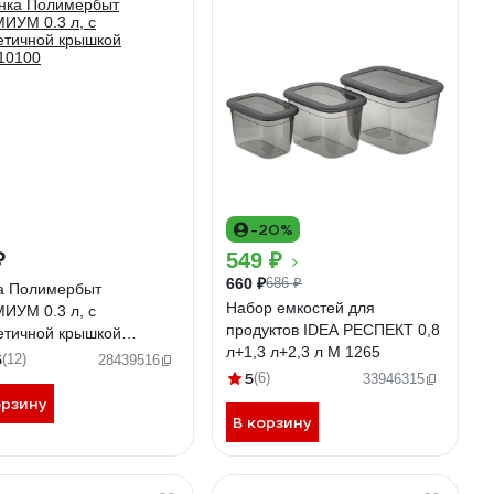
-20%
₽
549 ₽
660 ₽
686 ₽
а Полимербыт
Набор емкостей для
ИУМ 0.3 л, с
продуктов IDEA РЕСПЕКТ 0,8
етичной крышкой
л+1,3 л+2,3 л М 1265
10100
5
(12)
28439516
5
(6)
33946315
орзину
В корзину