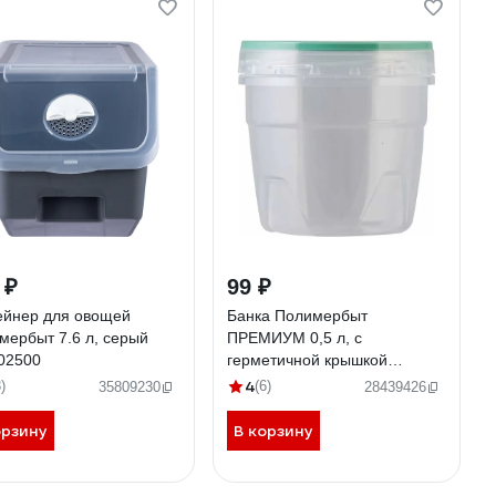
 ₽
99 ₽
ейнер для овощей
Банка Полимербыт
мербыт 7.6 л, серый
ПРЕМИУМ 0,5 л, с
02500
герметичной крышкой
434320100
4
)
(6)
35809230
28439426
орзину
В корзину