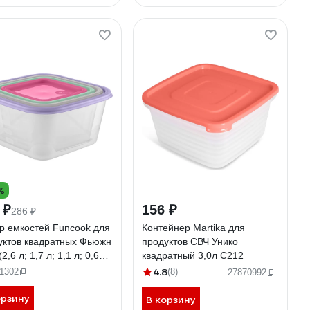
%
 ₽
156 ₽
286 ₽
р емкостей Funcook для
Контейнер Martika для
уктов квадратных Фьюжн
продуктов СВЧ Унико
(2,6 л; 1,7 л; 1,1 л; 0,63
квадратный 3,0л С212
C1116
4.8
1302
(8)
27870992
орзину
В корзину