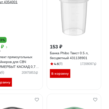
13%
 ₽
153 ₽
₽
Банка Phibo Твист 0.5 л,
лект прямоугольных
бесцветный 431138901
ейнеров для СВЧ
4.6
(8)
17208097
МЕРБЫТ КАСКАД 0,7 л
 шт 4354001
5
(6)
20975853
В корзину
орзину