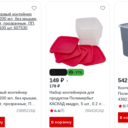
-16%
-11%
149 ₽
542
178 ₽
Конт
вый контейнер
Набор контейнеров для
Поли
00 мл, без крышки,
продуктов Полимербыт
4382
, прозрачные, ПП,
КАСКАД квадро, 5 шт., 0.2 л
5
(4
100 шт. 607530
436790500
4.4
(8)
23895219
28441814
В к
ну
В корзину