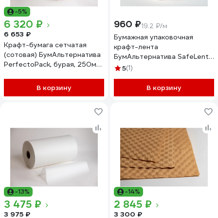
-5%
6 320 ₽
960 ₽
19.2 ₽/м
6 653 ₽
Бумажная упаковочная
Крафт-бумага сетчатая
крафт-лента
(сотовая) БумАльтернатива
БумАльтернатива SafeLenta,
PerfectoPack, бурая, 250м
активируемая водой
5
(1)
(420м) 2225011
(антикражная) 50ммх50м (4
шт/уп) 29505004
В корзину
В корзину
-13%
-14%
3 475 ₽
2 845 ₽
3 975 ₽
3 300 ₽