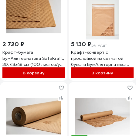
2 720 ₽
5 130 ₽
54 ₽/шт
Крафт-бумага
Крафт-конверт с
БумАльтернатива SafeKraft,
прослойкой из сетчатой
3D, 48х48 см (100 листов/уп)
бумаги БумАльтернатива
394848100
BumBag Perfecto, бурый,
В корзину
В корзину
205*255+40 мм (95 шт/уп)
3320525511