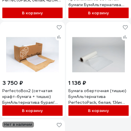
PerfectoPack, белая, 420м
бумаги БумАльтернатива
2642010
BumBag Perfecto, черный,
В корзину
В корзину
180*230+40 мм (160 шт/уп)
3318023014
3 750 ₽
1 136 ₽
PerfectoBox2 (сетчатая
Бумага оберточная (тишью)
крафт-бумага + тишью)
БумАльтернатива
БумАльтернатива бурая/
PerfectoPack, белая, 134м
белая, 134 м 3413411
2613410
В корзину
В корзину
Нет в наличии