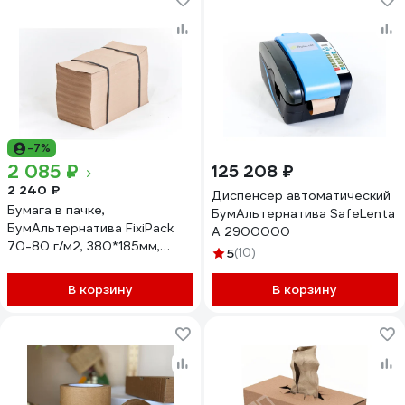
-7%
2 085 ₽
125 208 ₽
2 240 ₽
Диспенсер автоматический
Бумага в пачке,
БумАльтернатива SafeLenta
БумАльтернатива FixiPack
А 2900000
70-80 г/м2, 380*185мм,
5
(10)
250м 3238025011
В корзину
В корзину