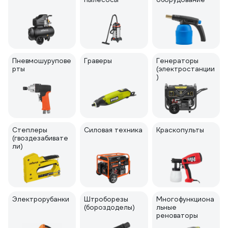
Пневмошурупове
Граверы
Генераторы
рты
(электростанции
)
Степлеры
Силовая техника
Краскопульты
(гвоздезабивате
ли)
Электрорубанки
Штроборезы
Многофункциона
(бороздоделы)
льные
реноваторы