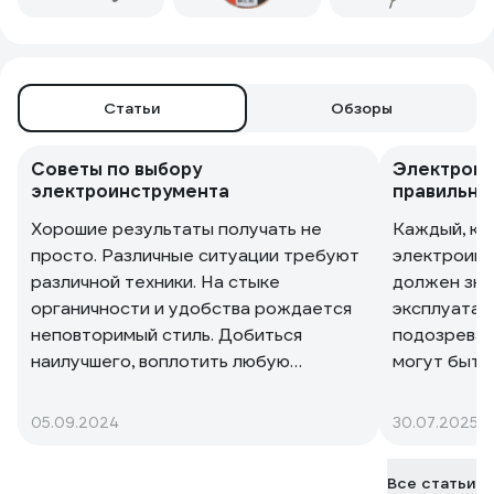
Статьи
Обзоры
Советы по выбору
Электроин
электроинструмента
правильно
Хорошие результаты получать не
Каждый, кт
просто. Различные ситуации требуют
электроин
различной техники. На стыке
должен зна
органичности и удобства рождается
эксплуатац
неповторимый стиль. Добиться
подозреваю
наилучшего, воплотить любую
могут быть 
дизайнерскую мысль невозможно без
грамотное 
современного электроинструмента.
безопаснос
05.09.2024
30.07.2025
службы и в
Все статьи