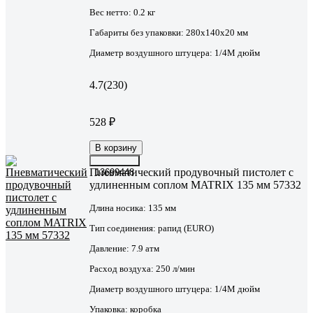
Вес нетто:
0.2 кг
Габариты без упаковки:
280х140х20 мм
Диаметр воздушного штуцера:
1/4М дюйм
4.7
(230)
528 ₽
В корзину
Пневматический продувочный пистолет с
13699448
удлиненным соплом MATRIX 135 мм 57332
Длина носика:
135 мм
Тип соединения:
рапид (EURO)
Давление:
7.9 атм
Расход воздуха:
250 л/мин
Диаметр воздушного штуцера:
1/4М дюйм
Упаковка:
коробка