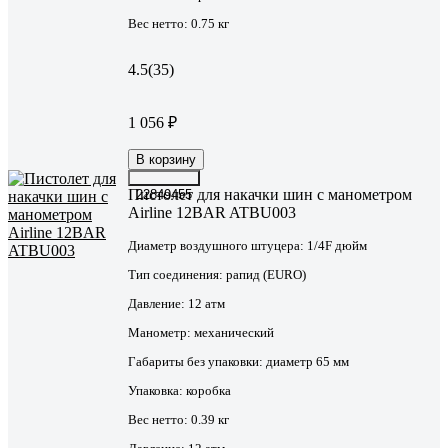
Вес нетто:
0.75 кг
4.5
(35)
1 056 ₽
В корзину
Пистолет для накачки шин с манометром
22849455
Airline 12BAR ATBU003
Диаметр воздушного штуцера:
1/4F дюйм
Тип соединения:
рапид (EURO)
Давление:
12 атм
Манометр:
механический
Габариты без упаковки:
диаметр 65 мм
Упаковка:
коробка
Вес нетто:
0.39 кг