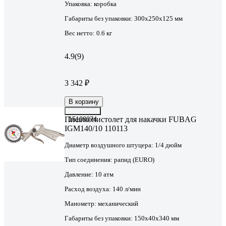
Упаковка:
коробка
Габариты без упаковки:
300х250х125 мм
Вес нетто:
0.6 кг
4.9
(9)
3 342 ₽
В корзину
Пневмопистолет для накачки FUBAG
15108374
IGM140/10 110113
Диаметр воздушного штуцера:
1/4 дюйм
Тип соединения:
рапид (EURO)
Давление:
10 атм
Расход воздуха:
140 л/мин
Манометр:
механический
Габариты без упаковки:
150х40х340 мм