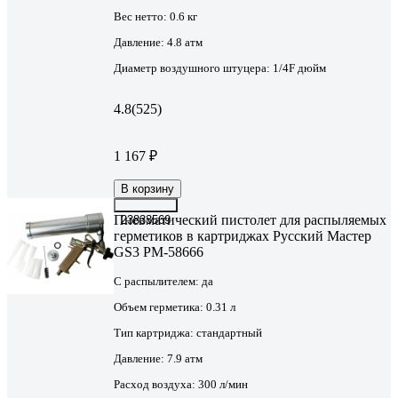
Вес нетто:
0.6 кг
Давление:
4.8 атм
Диаметр воздушного штуцера:
1/4F дюйм
4.8
(525)
1 167 ₽
В корзину
Пневматический пистолет для распыляемых
23833569
герметиков в картриджах Русский Мастер
GS3 РМ-58666
С распылителем:
да
Объем герметика:
0.31 л
Тип картриджа:
стандартный
Давление:
7.9 атм
Расход воздуха:
300 л/мин