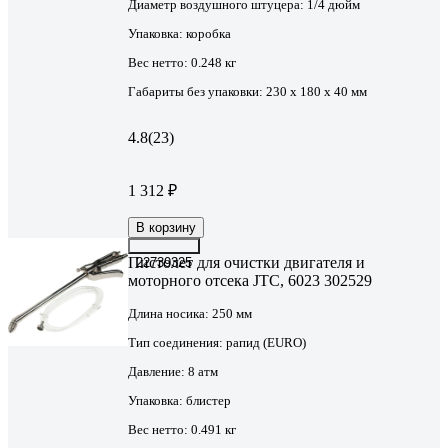
Диаметр воздушного штуцера:
1/4 дюйм
Упаковка:
коробка
Вес нетто:
0.248 кг
Габариты без упаковки:
230 x 180 x 40 мм
4.8
(23)
1 312 ₽
В корзину
Пистолет для очистки двигателя и
22739325
моторного отсека JTC, 6023 302529
Длина носика:
250 мм
Тип соединения:
рапид (EURO)
Давление:
8 атм
Упаковка:
блистер
Вес нетто:
0.491 кг