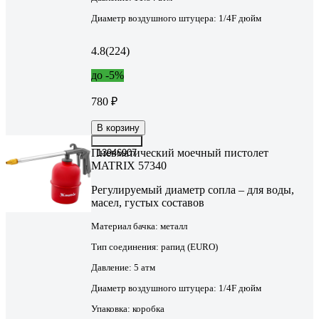
Диаметр воздушного штуцера:
1/4F дюйм
4.8
(224)
до -5%
780 ₽
В корзину
Пневматический моечный пистолет
13946907
MATRIX 57340
Регулируемый диаметр сопла – для воды,
масел, густых составов
Материал бачка:
металл
Тип соединения:
рапид (EURO)
Давление:
5 атм
Диаметр воздушного штуцера:
1/4F дюйм
Упаковка:
коробка