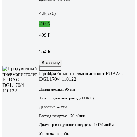
4.8
(526)
-10%
499 ₽
554 ₽
В корзину
Продувочный пневмопистолет FUBAG
15108372
DGL170/4 110122
Длина носика:
95 мм
Тип соединения:
рапид (EURO)
Давление:
4 атм
Расход воздуха:
170 л/мин
Диаметр воздушного штуцера:
1/4М дюйм
Упаковка:
коробка