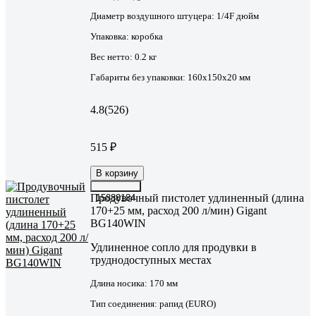
Диаметр воздушного штуцера:
1/4F дюйм
Упаковка:
коробка
Вес нетто:
0.2 кг
Габариты без упаковки:
160х150х20 мм
4.8
(526)
515 ₽
В корзину
Продувочный пистолет удлиненный (длина
15888184
170+25 мм, расход 200 л/мин) Gigant
BG140WIN
Удлиненное сопло для продувки в
труднодоступных местах
Длина носика:
170 мм
Тип соединения:
рапид (EURO)