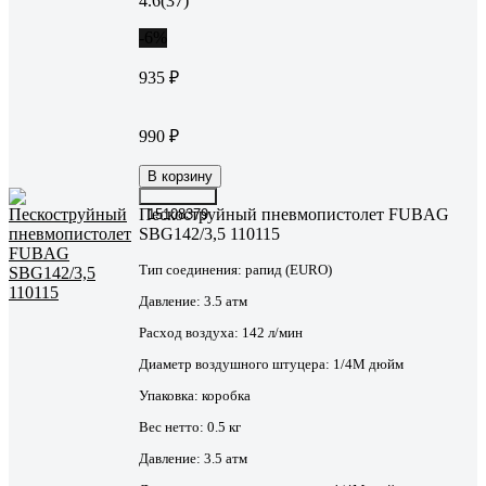
4.6
(37)
-6%
935 ₽
990 ₽
В корзину
Пескоструйный пневмопистолет FUBAG
15108379
SBG142/3,5 110115
Тип соединения:
рапид (EURO)
Давление:
3.5 атм
Расход воздуха:
142 л/мин
Диаметр воздушного штуцера:
1/4М дюйм
Упаковка:
коробка
Вес нетто:
0.5 кг
Давление:
3.5 атм