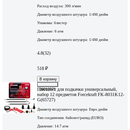
Расход воздуха:
300 л/мин
Диаметр воздушного штуцера:
1/4М дюйм
Упаковка:
блистер
Давление:
6 атм
Диаметр воздушного штуцера:
1/4М дюйм
4.8
(32)
518 ₽
В корзину
Пистолет для подкачки универсальный,
39919971
набор 12 предметов Forcekraft FK-8031K12-
G(65727)
Диаметр воздушного штуцера:
Евро дюйм
Тип соединения:
байонет/рапид (EURO)
Давление:
14.7 атм