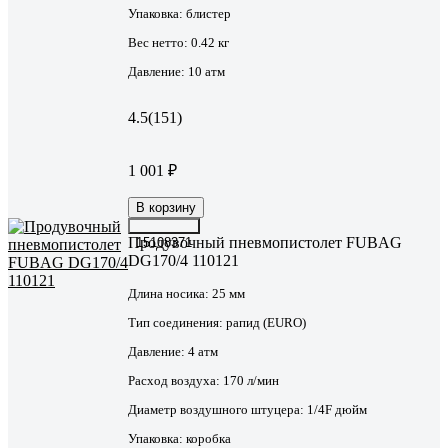
Упаковка:
блистер
Вес нетто:
0.42 кг
Давление:
10 атм
4.5
(151)
1 001 ₽
В корзину
Продувочный пневмопистолет FUBAG
15108371
DG170/4 110121
Длина носика:
25 мм
Тип соединения:
рапид (EURO)
Давление:
4 атм
Расход воздуха:
170 л/мин
Диаметр воздушного штуцера:
1/4F дюйм
Упаковка:
коробка