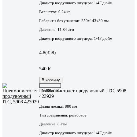
Диаметр воздушного штуцера:
1/4F дюйм
Вес нетто:
0.24 кг
Габариты без упаковки:
250х143х30 мм
Давление:
11.84 атм
Диаметр воздушного штуцера:
1/4F дюйм
4.8
(358)
540 ₽
В корзину
Пневмопистолет продувочный JTC, 5908
15625728
423929
Длина носика:
880 мм
Тип соединения:
резьбовое
Давление:
8 атм
Диаметр воздушного штуцера:
1/4F дюйм