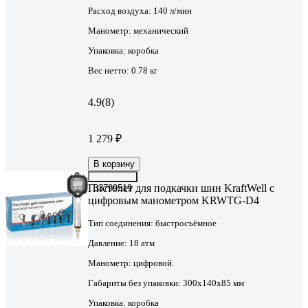
Расход воздуха:
140 л/мин
Манометр:
механический
Упаковка:
коробка
Вес нетто:
0.78 кг
4.9
(8)
1 279 ₽
В корзину
Пистолет для подкачки шин KraftWell с
33799519
цифровым манометром KRWTG-D4
Тип соединения:
быстросъёмное
Давление:
18 атм
Манометр:
цифровой
Габариты без упаковки:
300x140x85 мм
Упаковка:
коробка