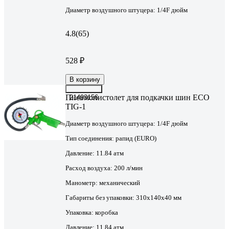
Диаметр воздушного штуцера:
1/4F дюйм
4.8
(65)
528 ₽
В корзину
Пневмопистолет для подкачки шин ECO
21493156
TIG-1
Диаметр воздушного штуцера:
1/4F дюйм
Тип соединения:
рапид (EURO)
Давление:
11.84 атм
Расход воздуха:
200 л/мин
Манометр:
механический
Габариты без упаковки:
310х140х40 мм
Упаковка:
коробка
Давление:
11.84 атм