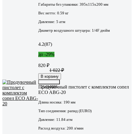
Габариты без упаковки:
395х115х200 мм
Вес нетто:
0.59 кг
Давление:
5 атм
Диаметр воздушного штуцера:
1/4F дюйм
4.2
(87)
до -29%
820 ₽
1 022 ₽
В корзину
Продувочный пистолет с комплектом сопел
21494086
ECO ABG-20
Длина носика:
190 мм
Тип соединения:
рапид (EURO)
Давление:
11.84 атм
Расход воздуха:
200 л/мин