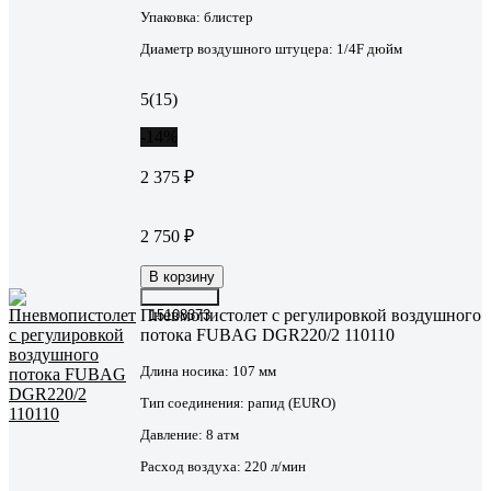
Упаковка:
блистер
Диаметр воздушного штуцера:
1/4F дюйм
5
(15)
-14%
2 375 ₽
2 750 ₽
В корзину
Пневмопистолет с регулировкой воздушного
15108373
потока FUBAG DGR220/2 110110
Длина носика:
107 мм
Тип соединения:
рапид (EURO)
Давление:
8 атм
Расход воздуха:
220 л/мин