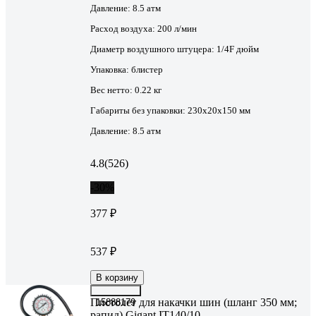
Давление:
8.5 атм
Расход воздуха:
200 л/мин
Диаметр воздушного штуцера:
1/4F дюйм
Упаковка:
блистер
Вес нетто:
0.22 кг
Габариты без упаковки:
230х20х150 мм
Давление:
8.5 атм
4.8
(526)
-30%
377 ₽
537 ₽
В корзину
Пистолет для накачки шин (шланг 350 мм;
15888179
рапид) Gigant IT140/10