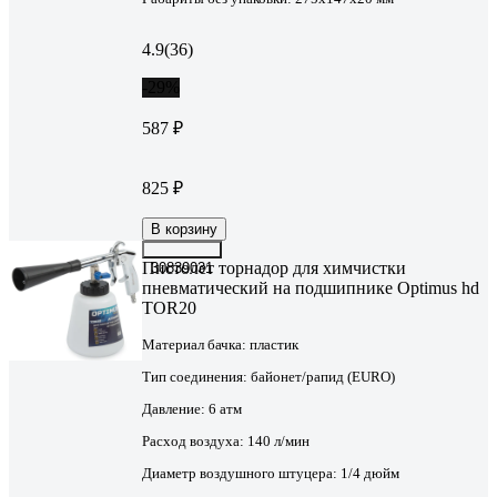
4.9
(36)
-29%
587 ₽
825 ₽
В корзину
Пистолет торнадор для химчистки
30839031
пневматический на подшипнике Optimus hd
TOR20
Материал бачка:
пластик
Тип соединения:
байонет/рапид (EURO)
Давление:
6 атм
Расход воздуха:
140 л/мин
Диаметр воздушного штуцера:
1/4 дюйм