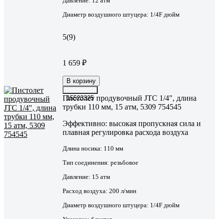
Давление:
12 атм
Диаметр воздушного штуцера:
1/4F дюйм
5
(9)
1 659 ₽
В корзину
Пистолет продувочный JTC 1/4", длина
15523325
трубки 110 мм, 15 атм, 5309 754545
Эффективно: высокая пропускная сила и
плавная регулировка расхода воздуха
Длина носика:
110 мм
Тип соединения:
резьбовое
Давление:
15 атм
Расход воздуха:
200 л/мин
Диаметр воздушного штуцера:
1/4F дюйм