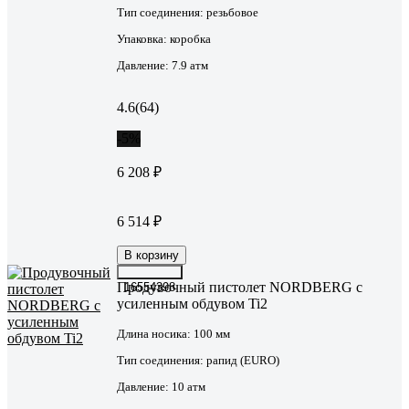
Тип соединения:
резьбовое
Упаковка:
коробка
Давление:
7.9 атм
4.6
(64)
-5%
6 208 ₽
6 514 ₽
В корзину
Продувочный пистолет NORDBERG с
16554398
усиленным обдувом Ti2
Длина носика:
100 мм
Тип соединения:
рапид (EURO)
Давление:
10 атм