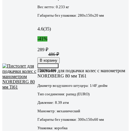
Вес нетто:
0.233 кг
Габариты без упаковки:
280х150х20 мм
4.6
(35)
-41%
289 ₽
486 ₽
В корзину
Пистолет для подкачки колес с манометром
20361496
NORDBERG 80 мм Ti61
Диаметр воздушного штуцера:
1/4F дюйм
Тип соединения:
рапид (EURO)
Давление:
8.39 атм
Манометр:
механический
Габариты без упаковки:
300х150х60 мм
Упаковка:
коробка