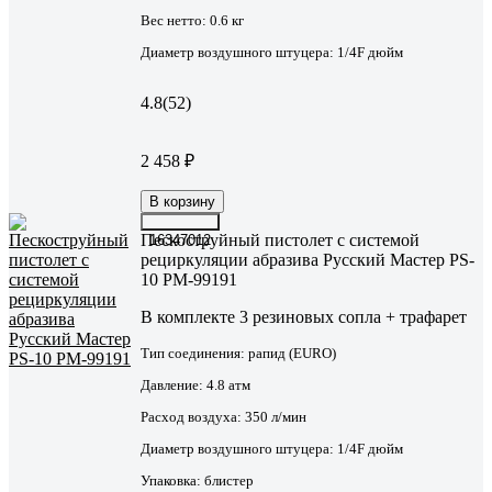
Вес нетто:
0.6 кг
Диаметр воздушного штуцера:
1/4F дюйм
4.8
(52)
2 458 ₽
В корзину
Пескоструйный пистолет с системой
16347012
рециркуляции абразива Русский Мастер PS-
10 РМ-99191
В комплекте 3 резиновых сопла + трафарет
Тип соединения:
рапид (EURO)
Давление:
4.8 атм
Расход воздуха:
350 л/мин
Диаметр воздушного штуцера:
1/4F дюйм
Упаковка:
блистер