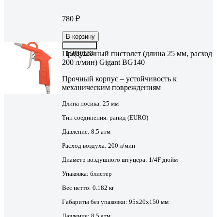
780 ₽
В корзину
Продувочный пистолет (длина 25 мм, расход
15888183
200 л/мин) Gigant BG140
Прочный корпус – устойчивость к
механическим повреждениям
Длина носика:
25 мм
Тип соединения:
рапид (EURO)
Давление:
8.5 атм
Расход воздуха:
200 л/мин
Диаметр воздушного штуцера:
1/4F дюйм
Упаковка:
блистер
Вес нетто:
0.182 кг
Габариты без упаковки:
95х20х150 мм
Давление:
8.5 атм