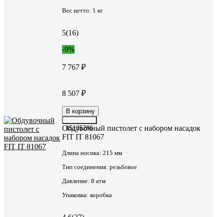
Вес нетто:
1 кг
5
(16)
-9%
7 767 ₽
8 507 ₽
В корзину
Обдувочный пистолет с набором насадок
15135286
FIT IT 81067
Длина носика:
215 мм
Тип соединения:
резьбовое
Давление:
8 атм
Упаковка:
коробка