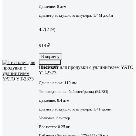
Давление:
8 атм
Диаметр воздушного штуцера:
1/4М дюйм
4.7
(219)
919 ₽
В корзину
Пистолет для продувки с удлинителем YATO
16134185
YT-2373
Длина носика:
110 мм
Тип соединения:
байонет/рапид (EURO)
Давление:
8.4 атм
Диаметр воздушного штуцера:
1/4F дюйм
Упаковка:
блистер
Вес нетто:
0.25 кг
Габариты без упаковки:
275х147х20 мм