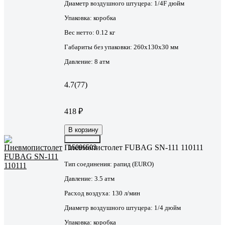
Диаметр воздушного штуцера:
1/4F дюйм
Упаковка:
коробка
Вес нетто:
0.12 кг
Габариты без упаковки:
260х130х30 мм
Давление:
8 атм
4.7
(77)
418 ₽
В корзину
Пневмопистолет FUBAG SN-111 110111
15096503
Тип соединения:
рапид (EURO)
Давление:
3.5 атм
Расход воздуха:
130 л/мин
Диаметр воздушного штуцера:
1/4 дюйм
Упаковка:
коробка