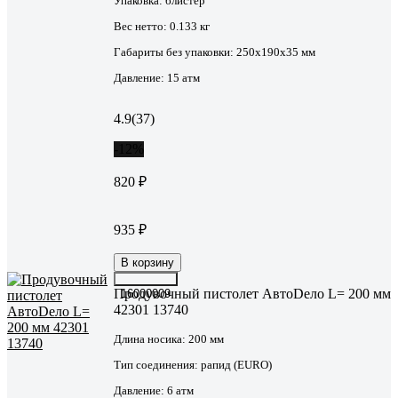
Упаковка:
блистер
Вес нетто:
0.133 кг
Габариты без упаковки:
250х190х35 мм
Давление:
15 атм
4.9
(37)
-12%
820 ₽
935 ₽
В корзину
Продувочный пистолет АвтоDело L= 200 мм
16000009
42301 13740
Длина носика:
200 мм
Тип соединения:
рапид (EURO)
Давление:
6 атм