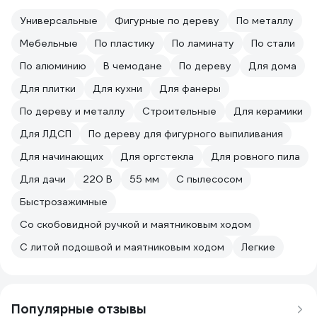
Универсальные
Фигурные по дереву
По металлу
Мебельные
По пластику
По ламинату
По стали
По алюминию
В чемодане
По дереву
Для дома
Для плитки
Для кухни
Для фанеры
По дереву и металлу
Строительные
Для керамики
Для ЛДСП
По дереву для фигурного выпиливания
Для начинающих
Для оргстекла
Для ровного пила
Для дачи
220 В
55 мм
С пылесосом
Быстрозажимные
Со скобовидной ручкой и маятниковым ходом
С литой подошвой и маятниковым ходом
Легкие
Популярные отзывы