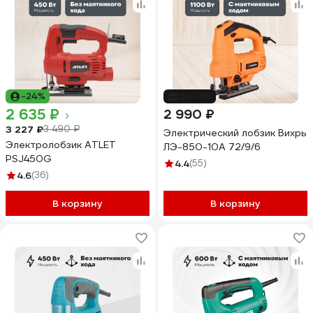
-24%
до -5%
2 635 ₽
2 990 ₽
3 227 ₽
3 490 ₽
Электрический лобзик Вихрь
Электролобзик ATLET
ЛЭ-850-10А 72/9/6
PSJ450G
4.4
(55)
4.6
(36)
В корзину
В корзину