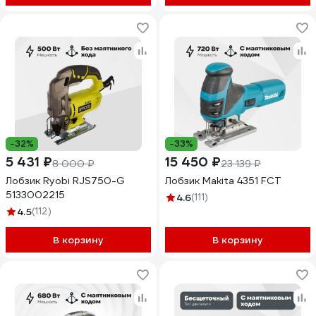
-32%
-33%
5 431 ₽
15 450 ₽
8 000 ₽
23 139 ₽
Лобзик Ryobi RJS750-G
Лобзик Makita 4351 FCT
5133002215
4.6
(111)
4.5
(112)
В корзину
В корзину