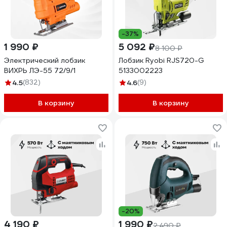
-37%
1 990 ₽
5 092 ₽
8 100 ₽
Электрический лобзик
Лобзик Ryobi RJS720-G
ВИХРЬ ЛЭ-55 72/9/1
5133002223
4.5
(832)
4.6
(9)
В корзину
В корзину
-20%
4 190 ₽
1 990 ₽
2 490 ₽