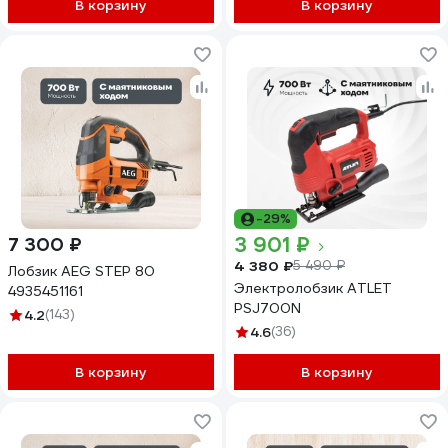
В корзину
В корзину
-29%
3 901 ₽
7 300 ₽
4 380 ₽
5 490 ₽
Лобзик AEG STEP 80
Электролобзик ATLET
4935451161
PSJ700N
4.2
(143)
4.6
(36)
В корзину
В корзину