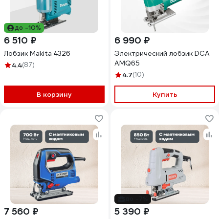
до -10%
6 510 ₽
6 990 ₽
Лобзик Makita 4326
Электрический лобзик DCA
AMQ65
4.4
(87)
4.7
(10)
В корзину
Купить
до -7%
7 560 ₽
5 390 ₽