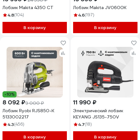
24 590 ₽
Лобзик Makita 4350 CT
Лобзик Makita JV0600K
4.8
(104)
4.6
(197)
В корзину
В корзину
-10%
8 092 ₽
11 990 ₽
9 000 ₽
Лобзик Ryobi RJS850-K
Электрический лобзик
5133002217
KEYANG JS135-750V
4.3
(456)
4.7
(18)
В корзину
В корзину