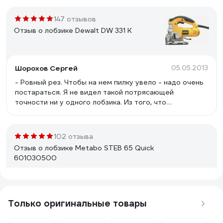
147 отзывов
Отзыв о лобзике Dewalt DW 331 K
Шорохов Сергей
05.05.2013
- Ровный рез. Чтобы на нем пилку увело - надо очень
постараться. Я не видел такой потрясающей
точности ни у одного лобзика. Из того, что
доводилось держать в руках: Bosch, Makita,
Интерскол - все это просто вихляющие погремушки
на фоне ДеВолта. - Плавнос
102 отзыва
Отзыв о лобзике Metabo STEB 65 Quick
601030500
Дмитрий Х.
24.05.2020
неплохой лобзик
Только оригинальные товары