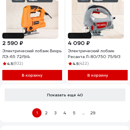
до -7%
до -14%
2 590 ₽
4 090 ₽
Электрический лобзик Вихрь
Электрический лобзик
ЛЭ-65 72/9/4
Ресанта Л-80/750 75/9/3
4.5
(832)
4.5
(422)
В корзину
В корзину
Показать еще 40
1
2
3
4
5
...
29