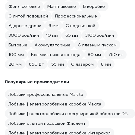
Фены сетевые
Маятниковые
В коробке
С литой подошвой
Профессиональные
Ударные дрели
6 мм
С подсветкой
3000 ход/мин
10 мм
65 мм
3100 ход/мин
Бытовые
Аккумуляторные
С плавным пуском
100 мм
Без маятникового хода
80 мм
750 вт
20 мм
650 Вт
55 мм
С лазером
8 мм
Популярные производители
Лобзики профессиональные Makita
Лобзики | электролобзики в коробке Makita
Лобзики | электролобзики с регулировкой оборотов DEKO
Лобзики с литой подошвой Фиолент
Лобзики | электролобзики в коробке Интерскол