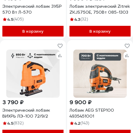
Электрический лобзик ЗУБР
Лобзик электрический Zitrek
570 Вт Л-570
ZKJS750E, 750Вт 085-1303
4.5
(405)
4.3
(32)
В корзину
В корзину
3 790 ₽
9 900 ₽
Электрический лобзик
Лобзик AEG STEP100
ВИХРЬ ЛЭ-100 72/9/2
4935451001
4.5
(832)
4.2
(143)