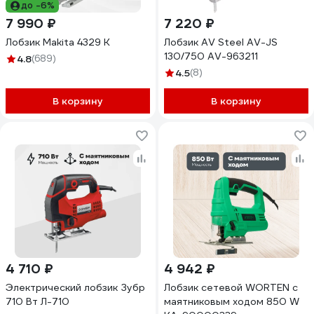
до -6%
7 990 ₽
7 220 ₽
Лобзик Makita 4329 K
Лобзик AV Steel AV-JS
130/750 AV-963211
4.8
(689)
4.5
(8)
В корзину
В корзину
4 710 ₽
4 942 ₽
Электрический лобзик Зубр
Лобзик сетевой WORTEN с
710 Вт Л-710
маятниковым ходом 850 W