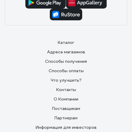
инструмент
нужно сове
поступател
лишь удерж
направляет
Модели, о
Каталог
маятниково
Адреса магазинов
пилка одно
движения в
Способы получения
Это значит
Способы оплаты
скорость р
Что улучшить?
распиловку 
уводит в с
Контакты
можно откл
О Компании
электричес
Поставщикам
столько вы
сколько то
Партнерам
пропила.
Информация для инвесторов