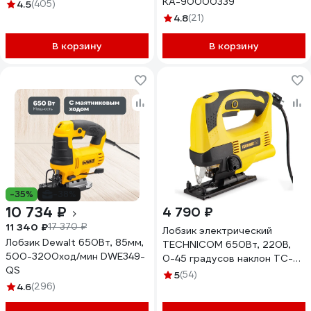
КА-90000339
4.5
(405)
4.8
(21)
В корзину
В корзину
-35%
-38%
10 734 ₽
4 790 ₽
11 340 ₽
17 370 ₽
Лобзик электрический
Лобзик Dewalt 650Вт, 85мм,
TECHNICOM 650Вт, 220В,
500-3200ход/мин DWE349-
0-45 градусов наклон TC-
QS
EJS600
5
(54)
4.6
(296)