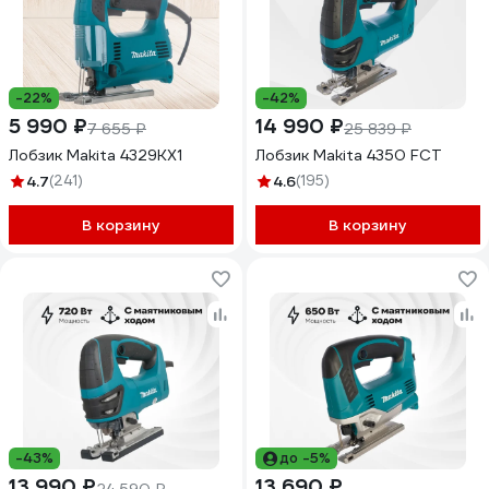
-22%
-42%
5 990 ₽
14 990 ₽
7 655 ₽
25 839 ₽
Лобзик Makita 4329KX1
Лобзик Makita 4350 FCT
4.7
(241)
4.6
(195)
В корзину
В корзину
-43%
до -5%
13 990 ₽
13 690 ₽