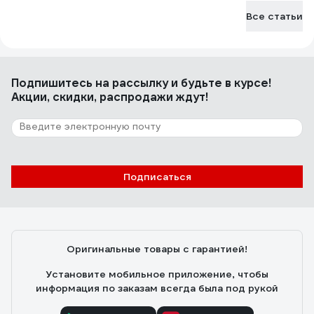
Эта констр
Все статьи
1946 году ф
компанией B
таком виде 
элементам 
Подпишитесь
на рассылку
и будьте в курсе!
кнопка вкл
Акции, скидки, распродажи ждут!
скорости д
удерживать
постоянно,
моделей п
блокировка
Подписаться
разметка, 
инструмент
полотно со
вниз, за сч
Оригинальные товары с гарантией!
распиловка
Установите мобильное приложение, чтобы
схож с пил
информация по заказам всегда была под рукой
полотно дви
работе с э