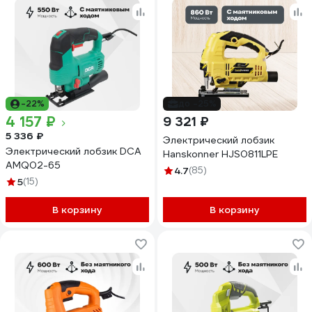
-22%
до -25%
4 157 ₽
9 321 ₽
5 336 ₽
Электрический лобзик
Электрический лобзик DCA
Hanskonner HJS0811LPE
AMQ02-65
4.7
(85)
5
(15)
В корзину
В корзину