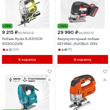
-15%
-14%
9 215 ₽
29 990 ₽
10 900 ₽
34 990 ₽
Лобзик Ryobi RJS1050K
Аккумуляторный лобзик
5133002219
KEYANG JS20BLH-135V
4.3
(456)
4.8
(18)
В корзину
В корзину