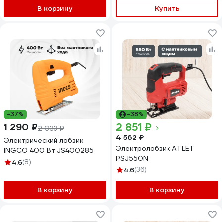
В корзину
Купить
-37%
-38%
2 851 ₽
1 290 ₽
2 033 ₽
4 562 ₽
Электрический лобзик
Электролобзик ATLET
INGCO 400 Вт JS400285
PSJ550N
4.6
(8)
4.6
(36)
В корзину
В корзину