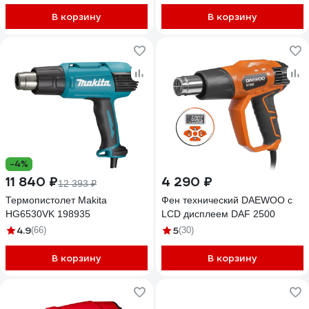
В корзину
В корзину
-4%
11 840 ₽
4 290 ₽
12 393 ₽
Термопистолет Makita
Фен технический DAEWOO с
HG6530VK 198935
LCD дисплеем DAF 2500
4.9
5
(66)
(30)
В корзину
В корзину