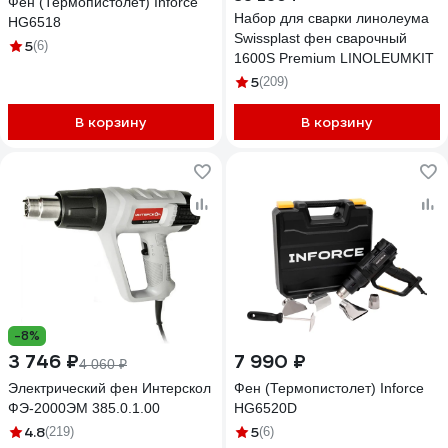
Фен (Термопистолет) Inforce
Набор для сварки линолеума
HG6518
Swissplast фен сварочный
5
(6)
1600S Premium LINOLEUMKIT
5
(209)
В корзину
В корзину
-8%
3 746 ₽
7 990 ₽
4 060 ₽
Электрический фен Интерскол
Фен (Термопистолет) Inforce
ФЭ-2000ЭМ 385.0.1.00
HG6520D
4.8
5
(219)
(6)