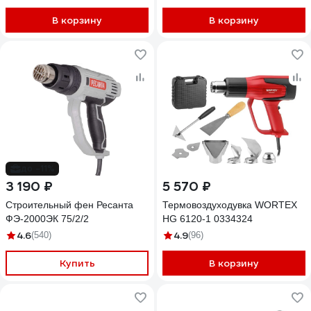
В корзину
В корзину
до -11%
3 190 ₽
5 570 ₽
Строительный фен Ресанта
Термовоздуходувка WORTEX
ФЭ-2000ЭК 75/2/2
HG 6120-1 0334324
4.6
4.9
(540)
(96)
Купить
В корзину