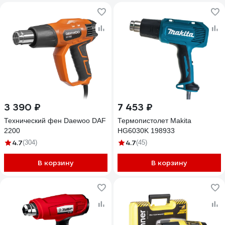
3 390 ₽
7 453 ₽
Технический фен Daewoo DAF
Термопистолет Makita
2200
HG6030K 198933
4.7
4.7
(304)
(45)
В корзину
В корзину