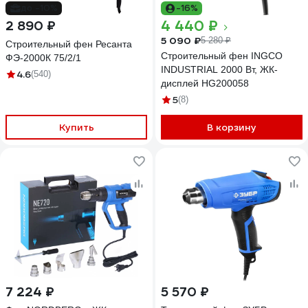
до -10%
-16%
4 440 ₽
2 890 ₽
5 090 ₽
5 280 ₽
Строительный фен Ресанта
Строительный фен INGCO
ФЭ-2000К 75/2/1
INDUSTRIAL 2000 Вт, ЖК-
4.6
(540)
дисплей HG200058
5
(8)
Купить
В корзину
7 224 ₽
5 570 ₽