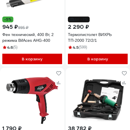
-5%
до -7%
945 ₽
2 290 ₽
995 ₽
Фен технический, 400 Вт, 2
Термопистолет ВИХРЬ
режима BifAces AHG-400
ТП-2000 72/2/1
4.6
4.5
(5)
(599)
В корзину
В корзину
1 790 ₽
38 782 ₽