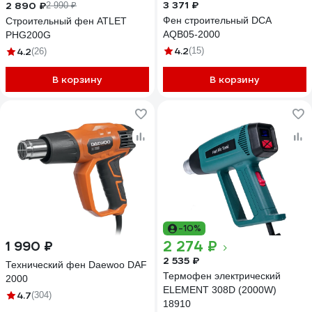
3 371 ₽
2 890 ₽
2 990 ₽
Фен строительный DCA
Строительный фен ATLET
AQB05-2000
PHG200G
4.2
4.2
(15)
(26)
В корзину
В корзину
-10%
2 274 ₽
1 990 ₽
2 535 ₽
Технический фен Daewoo DAF
Термофен электрический
2000
ELEMENT 308D (2000W)
4.7
(304)
18910