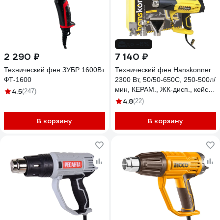
до -6%
2 290 ₽
7 140 ₽
Технический фен ЗУБР 1600Вт
Технический фен Hanskonner
ФТ-1600
2300 Вт, 50/50-650C, 250-500л/
мин, КЕРАМ., ЖК-дисп., кейс
4.5
(247)
HHG2023CD
4.8
(22)
В корзину
В корзину