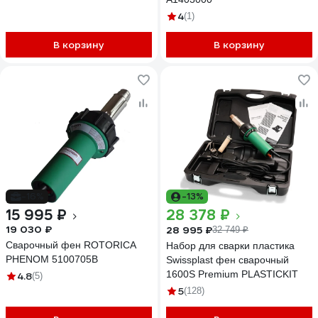
4
(1)
В корзину
В корзину
-16%
-13%
15 995 ₽
28 378 ₽
19 030 ₽
28 995 ₽
32 749 ₽
Сварочный фен ROTORICA
Набор для сварки пластика
PHENOM 5100705B
Swissplast фен сварочный
1600S Premium PLASTICKIT
4.8
(5)
5
(128)