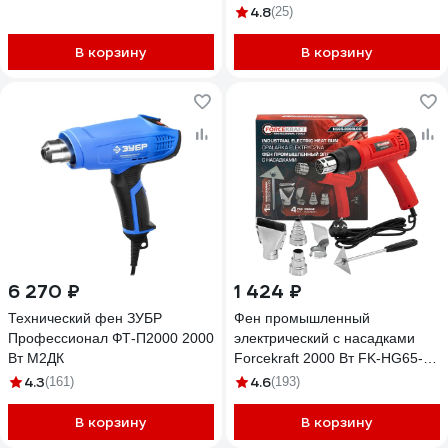
4.8
(25)
В корзину
В корзину
6 270 ₽
1 424 ₽
Технический фен ЗУБР
Фен промышленный
Профессионал ФТ-П2000 2000
электрический с насадками
Вт М2ДК
Forcekraft 2000 Вт FK-HG65-
2000LCD(65567)
4.3
4.6
(161)
(193)
В корзину
В корзину