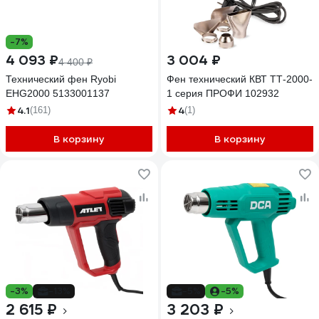
-7%
4 093 ₽
3 004 ₽
4 400 ₽
Технический фен Ryobi
Фен технический КВТ ТТ-2000-
EHG2000 5133001137
1 серия ПРОФИ 102932
4.1
4
(161)
(1)
В корзину
В корзину
-3%
-13%
-5%
-5%
2 615 ₽
3 203 ₽