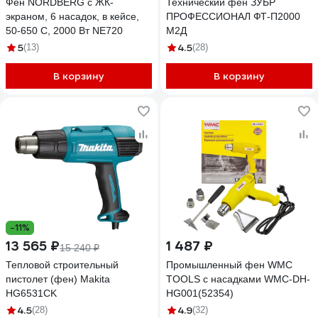
Фен NORDBERG с ЖК-
Технический фен ЗУБР
экраном, 6 насадок, в кейсе,
ПРОФЕССИОНАЛ ФТ-П2000
50-650 С, 2000 Вт NE720
М2Д
5
4.5
(13)
(28)
В корзину
В корзину
-11%
13 565 ₽
1 487 ₽
15 240 ₽
Тепловой строительный
Промышленный фен WMC
пистолет (фен) Makita
TOOLS с насадками WMC-DH-
HG6531CK
HG001(52354)
4.5
4.9
(28)
(32)