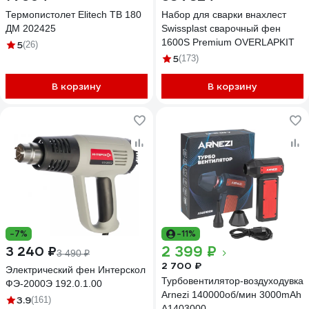
Термопистолет Elitech ТВ 180
Набор для сварки внахлест
ДМ 202425
Swissplast сварочный фен
1600S Premium OVERLAPKIT
5
(26)
5
(173)
В корзину
В корзину
-7%
-11%
2 399 ₽
3 240 ₽
3 490 ₽
2 700 ₽
Электрический фен Интерскол
Турбовентилятор-воздуходувка
ФЭ-2000Э 192.0.1.00
Arnezi 140000об/мин 3000mAh
3.9
(161)
A1403000