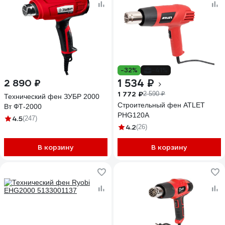
-32%
-41%
1 534 ₽
2 890 ₽
1 772 ₽
2 590 ₽
Технический фен ЗУБР 2000
Строительный фен ATLET
Вт ФТ-2000
PHG120A
4.5
(247)
4.2
(26)
В корзину
В корзину