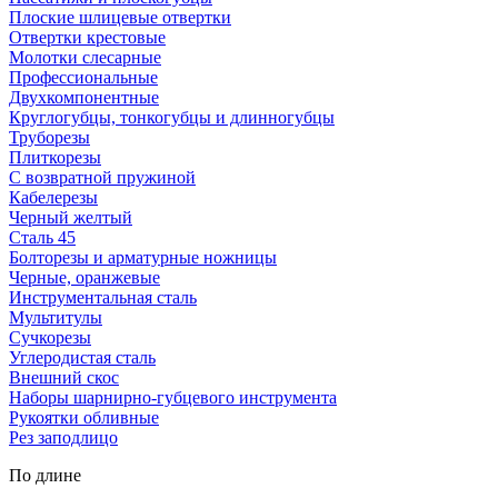
Плоские шлицевые отвертки
Отвертки крестовые
Молотки слесарные
Профессиональные
Двухкомпонентные
Круглогубцы, тонкогубцы и длинногубцы
Труборезы
Плиткорезы
С возвратной пружиной
Кабелерезы
Черный желтый
Сталь 45
Болторезы и арматурные ножницы
Черные, оранжевые
Инструментальная сталь
Мультитулы
Сучкорезы
Углеродистая сталь
Внешний скос
Наборы шарнирно-губцевого инструмента
Рукоятки обливные
Рез заподлицо
По длине