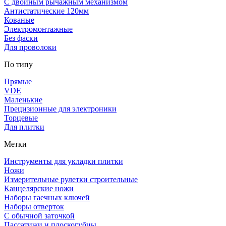
С двойным рычажным механизмом
Антистатические 120мм
Кованые
Электромонтажные
Без фаски
Для проволоки
По типу
Прямые
VDE
Маленькие
Прецизионные для электроники
Торцевые
Для плитки
Метки
Инструменты для укладки плитки
Ножи
Измерительные рулетки строительные
Канцелярские ножи
Наборы гаечных ключей
Наборы отверток
С обычной заточкой
Пассатижи и плоскогубцы