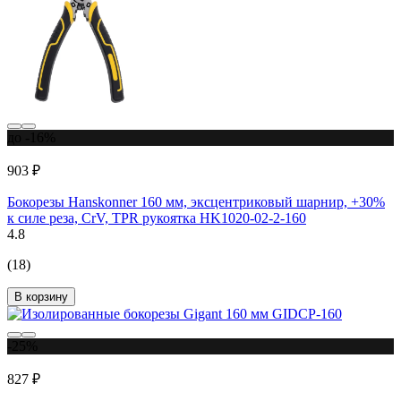
до -16%
903 ₽
Бокорезы Hanskonner 160 мм, эксцентриковый шарнир, +30%
к силе реза, СrV, TPR рукоятка HK1020-02-2-160
4.8
(18)
В корзину
-25%
827 ₽