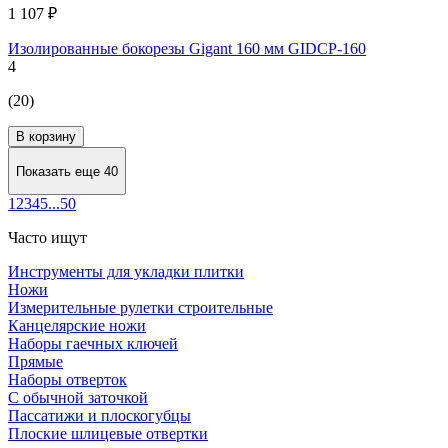
1 107 ₽
Изолированные бокорезы Gigant 160 мм GIDCP-160
4
(20)
В корзину
Показать еще 40
1
2
3
4
5
...
50
Часто ищут
Инструменты для укладки плитки
Ножи
Измерительные рулетки строительные
Канцелярские ножи
Наборы гаечных ключей
Прямые
Наборы отверток
С обычной заточкой
Пассатижи и плоскогубцы
Плоские шлицевые отвертки