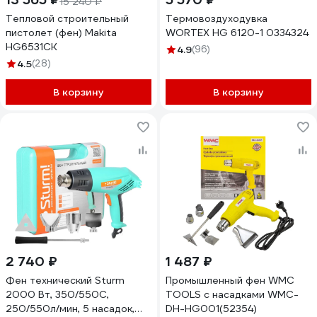
15 240 ₽
Тепловой строительный
Термовоздуходувка
пистолет (фен) Makita
WORTEX HG 6120-1 0334324
HG6531CK
4.9
(96)
4.5
(28)
В корзину
В корзину
2 740 ₽
1 487 ₽
Фен технический Sturm
Промышленный фен WMC
2000 Вт, 350/550C,
TOOLS с насадками WMC-
250/550л/мин, 5 насадок,
DH-HG001(52354)