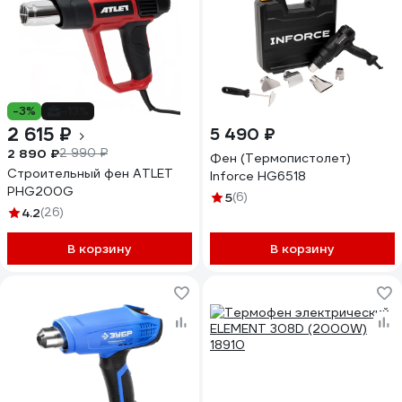
-3%
-13%
2 615 ₽
5 490 ₽
2 890 ₽
2 990 ₽
Фен (Термопистолет)
Строительный фен ATLET
Inforce HG6518
PHG200G
5
(6)
4.2
(26)
В корзину
В корзину