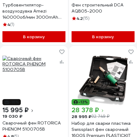
Турбовентилятор-
Фен строительный DCA
воздуходувка Arnezi
AQB05-2000
140000об/мин 3000mAh
4.2
(15)
A1403000
4
(1)
В корзину
В корзину
-16%
-13%
15 995 ₽
28 378 ₽
19 030 ₽
28 995 ₽
32 749 ₽
Сварочный фен ROTORICA
Набор для сварки пластика
PHENOM 5100705B
Swissplast фен сварочный
1600S Premium PLASTICKIT
4.8
(5)