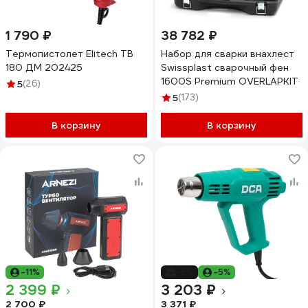
1 790 ₽
38 782 ₽
Термопистолет Elitech ТВ
Набор для сварки внахлест
180 ДМ 202425
Swissplast сварочный фен
1600S Premium OVERLAPKIT
5
(26)
5
(173)
В корзину
В корзину
-11%
-5%
-5%
2 399 ₽
3 203 ₽
2 700 ₽
3 371 ₽