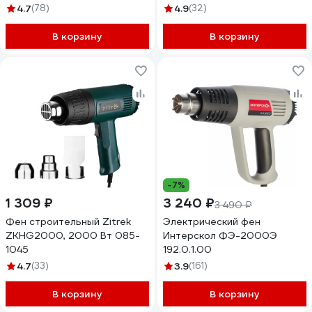
кейс HG2004
4.7
(78)
4.9
(32)
В корзину
В корзину
-7%
1 309 ₽
3 240 ₽
3 490 ₽
Фен строительный Zitrek
Электрический фен
ZKHG2000, 2000 Вт 085-
Интерскол ФЭ-2000Э
1045
192.0.1.00
4.7
(33)
3.9
(161)
В корзину
В корзину