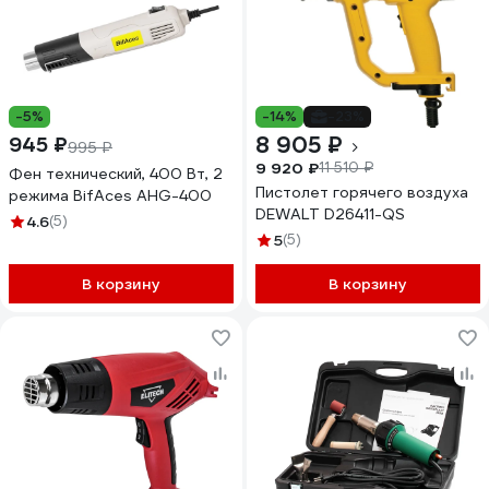
-5%
-14%
-23%
8 905 ₽
945 ₽
995 ₽
9 920 ₽
11 510 ₽
Фен технический, 400 Вт, 2
Пистолет горячего воздуха
режима BifAces AHG-400
DEWALT D26411-QS
4.6
(5)
5
(5)
В корзину
В корзину