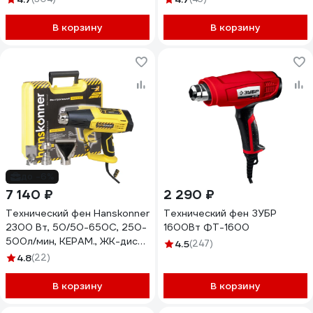
В корзину
В корзину
до -6%
7 140 ₽
2 290 ₽
Технический фен Hanskonner
Технический фен ЗУБР
2300 Вт, 50/50-650C, 250-
1600Вт ФТ-1600
500л/мин, КЕРАМ., ЖК-дисп.,
4.5
(247)
кейс HHG2023CD
4.8
(22)
В корзину
В корзину