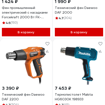
1 424 ₽
1 990 ₽
Фен промышленный
Технический фен Daewoo
электрический с насадками
DAF 2000
Forcekraft 2000 Вт FK-
4.7
(304)
HG65-2000LCD(65567)
4.6
(193)
В корзину
В корзину
3 390 ₽
7 453 ₽
Технический фен Daewoo
Термопистолет Makita
DAF 2200
HG6030K 198933
4.7
(304)
4.7
(45)