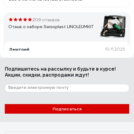
209 отзывов
Отзыв о наборе Swissplast LINOLEUMKIT
Дмитрий
10.11.2025
собран качественно, неприятные запахи отсутствуют,
качество насадок на высоте, ролик на подшипнике.
Подпишитесь
на рассылку
и будьте в курсе!
Прочный кейс.
Акции, скидки, распродажи ждут!
130 отзывов
Отзыв о техническом фене GRAPHITE
Подписаться
Павел
22.02.2019
Кейс, цена, хороший пластик, в целом собран хорошо,