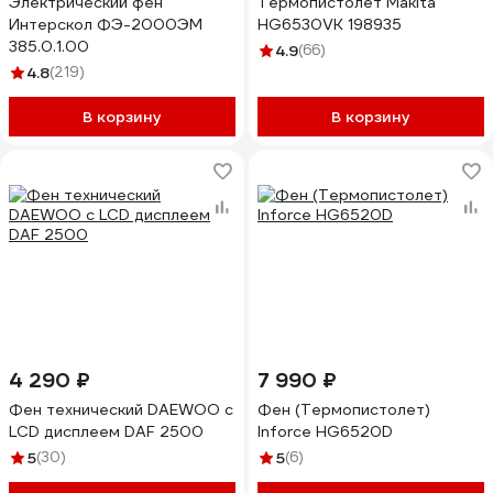
Электрический фен
Термопистолет Makita
Интерскол ФЭ-2000ЭМ
HG6530VK 198935
385.0.1.00
4.9
(66)
4.8
(219)
В корзину
В корзину
4 290 ₽
7 990 ₽
Фен технический DAEWOO с
Фен (Термопистолет)
LCD дисплеем DAF 2500
Inforce HG6520D
5
(30)
5
(6)