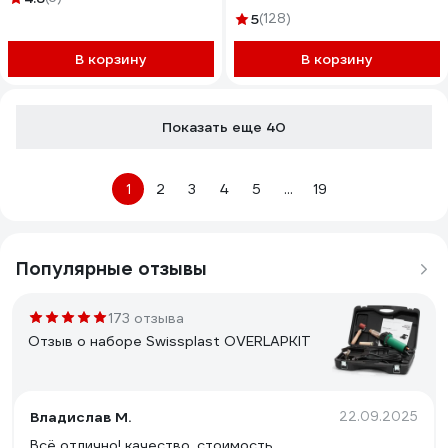
5
(128)
В корзину
В корзину
Показать еще 40
1
2
3
4
5
...
19
Популярные отзывы
173 отзыва
Отзыв о наборе Swissplast OVERLAPKIT
Владислав М.
22.09.2025
Всё отлично! качество, стоимость.