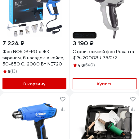
до -11%
7 224 ₽
3 190 ₽
Фен NORDBERG с ЖК-
Строительный фен Ресанта
экраном, 6 насадок, в кейсе,
ФЭ-2000ЭК 75/2/2
50-650 С, 2000 Вт NE720
4.6
(540)
5
(13)
В корзину
Купить