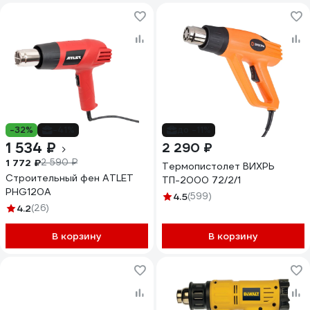
-32%
-41%
до -11%
1 534 ₽
2 290 ₽
1 772 ₽
2 590 ₽
Термопистолет ВИХРЬ
Строительный фен ATLET
ТП-2000 72/2/1
PHG120A
4.5
(599)
4.2
(26)
В корзину
В корзину