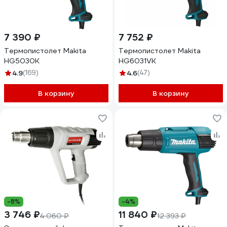
7 390 ₽
7 752 ₽
Термопистолет Makita
Термопистолет Makita
HG5030K
HG6031VK
4.9
(169)
4.6
(47)
В корзину
В корзину
-8%
-4%
3 746 ₽
11 840 ₽
4 060 ₽
12 393 ₽