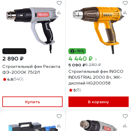
до -10%
-16%
4 440 ₽
2 890 ₽
5 090 ₽
5 280 ₽
Строительный фен Ресанта
Строительный фен INGCO
ФЭ-2000К 75/2/1
INDUSTRIAL 2000 Вт, ЖК-
4.6
(540)
дисплей HG200058
5
(8)
Купить
В корзину