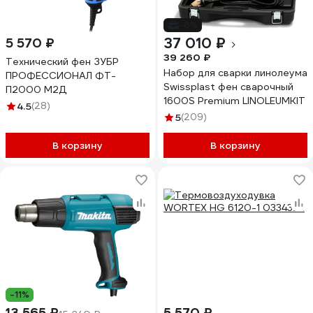
-6%
37 010 ₽
5 570 ₽
39 260 ₽
Технический фен ЗУБР
Набор для сварки линолеума
ПРОФЕССИОНАЛ ФТ-
Swissplast фен сварочный
П2000 М2Д
1600S Premium LINOLEUMKIT
4.5
(28)
5
(209)
В корзину
В корзину
-11%
13 565 ₽
5 570 ₽