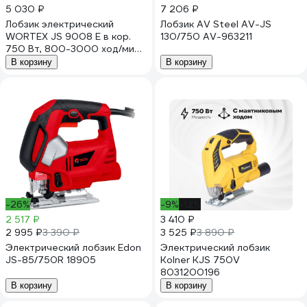
5 030 ₽
7 206 ₽
Лобзик электрический
Лобзик AV Steel AV-JS
WORTEX JS 9008 E в кор.
130/750 AV-963211
750 Вт, 800-3000 ход/мин,
пропил до 90 мм, грибов.
В корзину
В корзину
рук. ЦЗ-0136235620
-26%
-9%
-12%
2 517 ₽
3 410 ₽
2 995 ₽
3 525 ₽
3 390 ₽
3 890 ₽
Электрический лобзик Edon
Электрический лобзик
JS-85/750R 18905
Kolner KJS 750V
8031200196
В корзину
В корзину