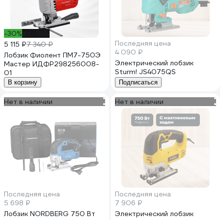
-30%
до -34%
Последняя цена
5 115 ₽
7 340 ₽
4 090 ₽
Лобзик Фиолент ПМ7-750Э
Электрический лобзик
Мастер ИДФР298256008-
Sturm! JS4075QS
01
В корзину
Подписаться
Нет в наличии
Нет в наличии
Последняя цена
Последняя цена
5 698 ₽
7 906 ₽
Лобзик NORDBERG 750 Вт
Электрический лобзик