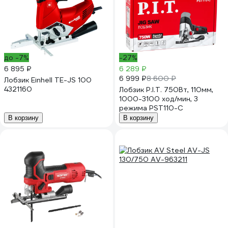
до -7%
-27%
6 895 ₽
6 289 ₽
6 999 ₽
8 600 ₽
Лобзик Einhell TE-JS 100
4321160
Лобзик P.I.T. 750Вт, 110мм,
1000-3100 ход/мин, 3
режима PST110-C
В корзину
В корзину