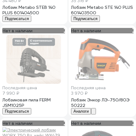
34 480 ₽
35 316 ₽
Лобзик Metabo STEB 140
Лобзик Metabo STE 140 PLUS
PLUS 601404500
601403500
Подписаться
Подписаться
Нет в наличии
Нет в наличии
Последняя цена
Последняя цена
7 990 ₽
3 970 ₽
Лобзиковая пила FERM
Лобзик Энкор ЛЭ-750/80Э
JSM1025P
50222
Подписаться
Аналоги
Нет в наличии
Нет в наличии