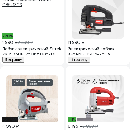
-20%
1 990 ₽
2 490 ₽
11 990 ₽
Лобзик электрический Zitrek
Электрический лобзик
ZKJS750E, 750Вт 085-1303
KEYANG JS135-750V
В корзину
В корзину
до -14%
-11%
4 090 ₽
6 195 ₽
6 969 ₽