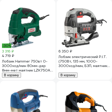
-30%
3 316 ₽
6 350 ₽
4 719 ₽
Лобзик электрический P.I.T.
Лобзик Hammer 750вт 0-
(750Вт, 135 мм, 1000-
3000ход/мин 80мм-дер
3000ход/мин, БЗП, маятник,
8мм-мет маятник LZK750А
ход 26мм, обдув), PST135-C
828061
В корзину
В корзину