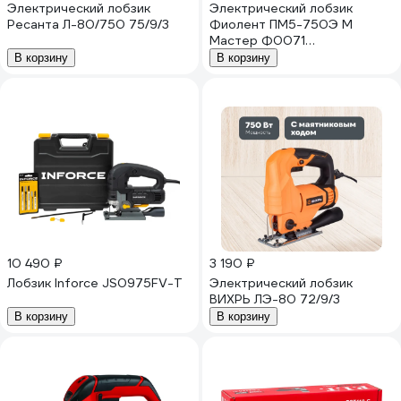
Электрический лобзик
Электрический лобзик
Ресанта Л-80/750 75/9/3
Фиолент ПМ5-750Э М
Мастер Ф0071
ИДФР298256005-01
В корзину
В корзину
10 490 ₽
3 190 ₽
Лобзик Inforce JS0975FV-T
Электрический лобзик
ВИХРЬ ЛЭ-80 72/9/3
В корзину
В корзину