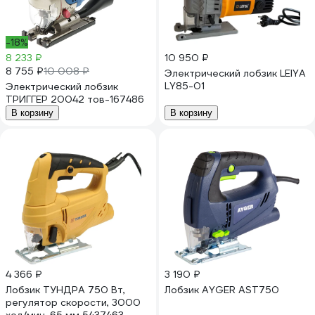
-18%
8 233 ₽
10 950 ₽
8 755 ₽
10 008 ₽
Электрический лобзик LEIYA
LY85-01
Электрический лобзик
ТРИГГЕР 20042 тов-167486
В корзину
В корзину
4 366 ₽
3 190 ₽
Лобзик ТУНДРА 750 Вт,
Лобзик AYGER AST750
регулятор скорости, 3000