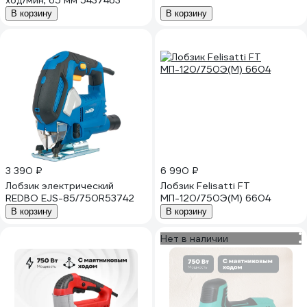
ход/мин, 65 мм 5437463
В корзину
В корзину
3 390 ₽
6 990 ₽
Лобзик электрический
Лобзик Felisatti FT
REDBO EJS-85/750R53742
МП-120/750Э(М) 6604
В корзину
В корзину
Нет в наличии