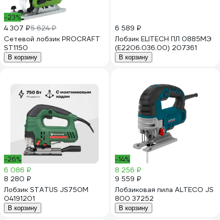
-23%
4 307 ₽
5 624 ₽
6 589 ₽
Сетевой лобзик PROCRAFT
Лобзик ELITECH ПЛ 0885МЭ
ST1150
(E2206.036.00) 207361
В корзину
В корзину
-26%
-14%
6 086 ₽
8 256 ₽
8 280 ₽
9 559 ₽
Лобзик STATUS JS750M
Лобзиковая пила ALTECO JS
04191201
800 37252
В корзину
В корзину