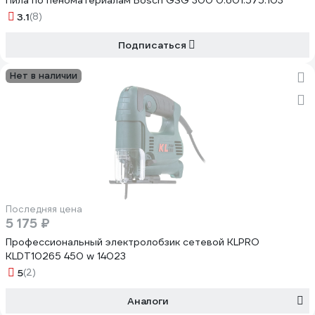
Пила по пеноматериалам Bosch GSG 300 0.601.575.103
3.1
(8)
Подписаться
Нет в наличии
Последняя цена
5 175 ₽
Профессиональный электролобзик сетевой KLPRO
KLDT10265 450 w 14023
5
(2)
Аналоги