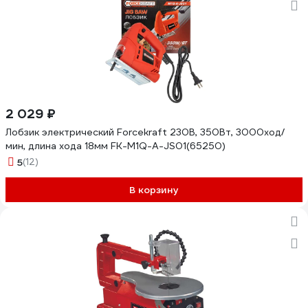
2 029 ₽
Лобзик электрический Forcekraft 230В, 350Вт, 3000ход/
мин, длина хода 18мм FK-M1Q-A-JS01(65250)
5
(12)
В корзину