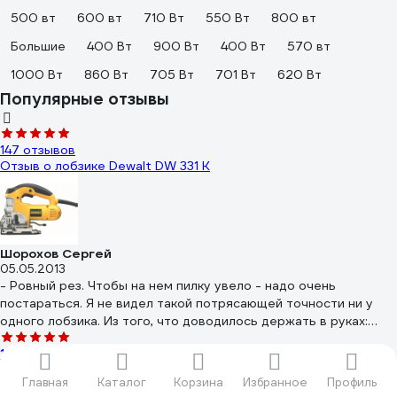
500 вт
600 вт
710 Вт
550 Вт
800 вт
Большие
400 Вт
900 Вт
400 Вт
570 вт
1000 Вт
860 Вт
705 Вт
701 Вт
620 Вт
Популярные отзывы
147 отзывов
Отзыв о лобзике Dewalt DW 331 K
Шорохов Сергей
05.05.2013
- Ровный рез. Чтобы на нем пилку увело - надо очень
постараться. Я не видел такой потрясающей точности ни у
одного лобзика. Из того, что доводилось держать в руках:
Bosch, Makita, Интерскол - все это просто вихляющие
102 отзыва
погремушки на фоне ДеВолта. - Плавнос
Отзыв о лобзике Metabo STEB 65 Quick 601030500
Главная
Каталог
Корзина
Избранное
Профиль