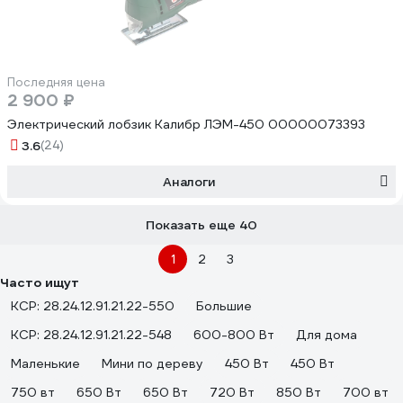
Последняя цена
2 900 ₽
Электрический лобзик Калибр ЛЭМ-450 00000073393
3.6
(24)
Аналоги
Показать еще 40
1
2
3
Часто ищут
КСР: 28.24.12.91.21.22-550
Большие
КСР: 28.24.12.91.21.22-548
600-800 Вт
Для дома
Маленькие
Мини по дереву
450 Вт
450 Вт
750 вт
650 Вт
650 Вт
720 Вт
850 Вт
700 вт