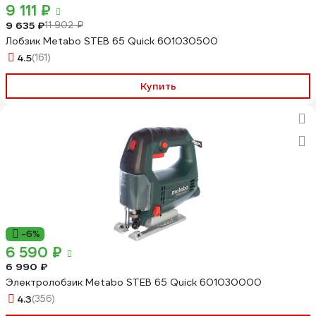
9 111 ₽
9 635 ₽
11 902 ₽
Лобзик Metabo STEB 65 Quick 601030500
4.5
(161)
Купить
-6%
6 590 ₽
6 990 ₽
Электролобзик Metabo STEB 65 Quick 601030000
4.3
(356)