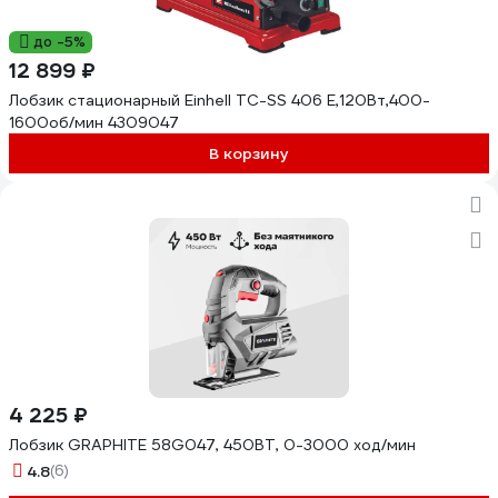
до -5%
12 899 ₽
Лобзик стационарный Einhell TC-SS 406 E,120Вт,400-
1600об/мин 4309047
В корзину
4 225 ₽
Лобзик GRAPHITE 58G047, 450ВТ, 0-3000 ход/мин
4.8
(6)