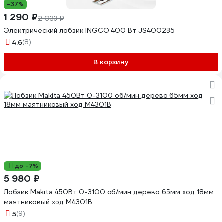
-37%
1 290 ₽
2 033 ₽
Электрический лобзик INGCO 400 Вт JS400285
4.6
(8)
В корзину
до -7%
5 980 ₽
Лобзик Makita 450Вт 0-3100 об/мин дерево 65мм ход 18мм
маятниковый ход M4301B
5
(9)