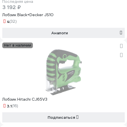
Последняя цена
3 192 ₽
Лобзик Black+Decker JS10
4
(32)
Аналоги
Нет в наличии
Лобзик Hitachi CJ65V3
3.1
(16)
Подписаться