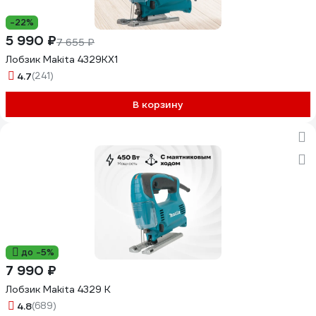
-22%
5 990 ₽
7 655 ₽
Лобзик Makita 4329KX1
4.7
(241)
В корзину
до -5%
7 990 ₽
Лобзик Makita 4329 K
4.8
(689)