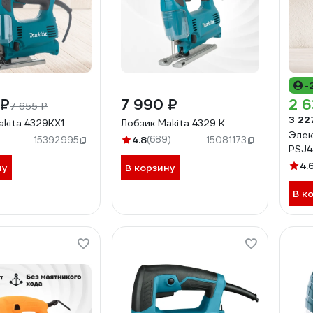
-
 ₽
7 990 ₽
2 6
7 655 ₽
3 22
akita 4329KX1
Лобзик Makita 4329 K
Элек
)
4.8
(689)
15392995
15081173
PSJ
4.
ну
В корзину
В к