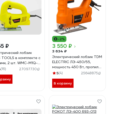
-2%
55 ₽
3 550 ₽
3 634 ₽
трический лобзик
Электрический лобзик TDM
TOOLS в комплекте с
ELECTRIC ЛЭ-450/55,
ами, 2 шт. WMC-M1Q-
мощность 450 Вт, пропил
-55(51352)
4
(16)
27097730
55 мм, 3000 ход/мин, шнур
5
(4)
25648875
3 м, "Гранит" SQ1089-0101
орзину
В корзину