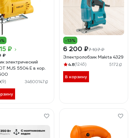
5%
-13%
15 ₽
6 200 ₽
7 107 ₽
0 ₽
Электролобзик Makita 4329
ик электрический
4.8
(1245)
5172
T MJS 5504 E в кор.
500
В корзину
9
(9)
34600147
орзину