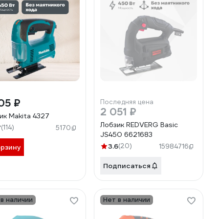
05 ₽
Последняя цена
2 051 ₽
ик Makita 4327
Лобзик REDVERG Basic
7
(114)
5170
JS450 6621683
3.6
(20)
15984716
орзину
Подписаться
 в наличии
Нет в наличии