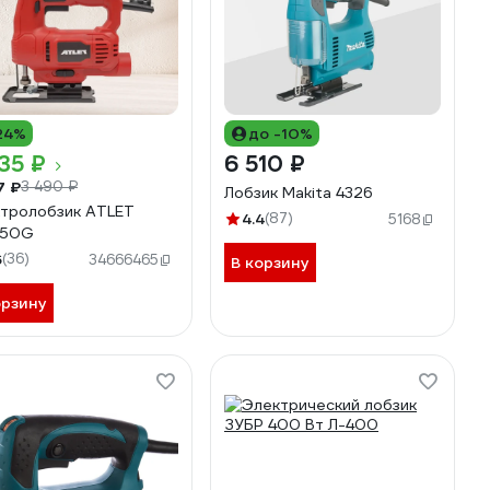
24%
до -10%
35 ₽
6 510 ₽
7 ₽
3 490 ₽
Лобзик Makita 4326
тролобзик ATLET
4.4
(87)
5168
450G
6
(36)
34666465
В корзину
орзину