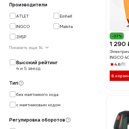
Производители
ATLET
Einhell
INGCO
Makita
-37%
ЗУБР
1 290 
Показать еще 14
Электрич
INGCO 4
Высокий рейтинг
4.6
(8)
4 и 5 звезд
В корзи
Тип
без маятникого хода
с маятниковым ходом
Регулировка оборотов