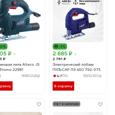
10%
-3%
05 ₽
2 685 ₽
3 ₽
2 761 ₽
иковая пила Alteco JS
Электрический лобзик
Promo 22981
ПУЛЬСАР ЛЭ 450 792-575
)
4.7
(14)
16180246
16312350
орзину
В корзину
Нет в наличии