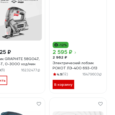
-12%
25 ₽
2 595 ₽
2 962 ₽
ик GRAPHITE 58G047,
Электрический лобзик
Т, 0-3000 ход/мин
РОКОТ ЛЭ-400 693-013
8
(6)
16232477
4.9
(12)
16479603
ить
В корзину