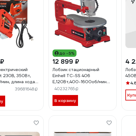
до -5%
 ₽
12 899 ₽
4 2
лектрический
Лобзик стационарный
Лобз
t 230В, 350Вт,
Einhell TC-SS 406
450В
мин, длина хода
E,120Вт,400-1600об/мин
4.
M1Q-A-
4309047
40232765
39681648
50)
Куп
В корзину
ну