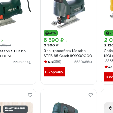
-6%
-
6 590 ₽
2 0
6 990 ₽
2 12
1 902 ₽
Электролобзик Metabo
Лобз
etabo STEB 65
STEB 65 Quick 601030000
MOLO
01030500
1335
4.3
(356)
15530466
15532554
4.
В корзину
В к