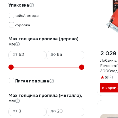
Упаковка
кейс/чемодан
коробка
Мах толщина пропила (дерево),
мм
2 029
от
до
Лобзик э
Forcekraf
3000ход/
18мм FK-
5
(12)
Литая подошва
JS01(652
В корзи
Мах толщина пропила (металла),
мм
от
до