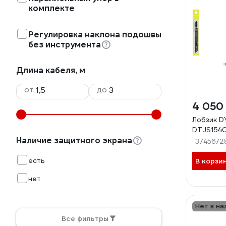
комплекте
Регулировка наклона подошвы
без инструмента
Длина кабеля, м
от
до
4 050
Лобзик D
DTJS1540
Наличие защитного экрана
3745672
есть
В корзи
нет
Нет в на
Все фильтры