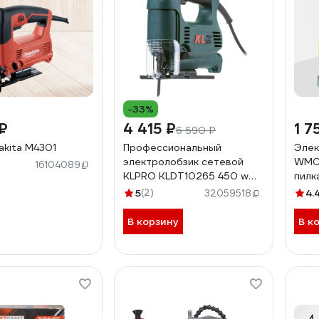
-33%
₽
4 415 ₽
1 7
6 590 ₽
akita M4301
Профессиональный
Элек
электролобзик сетевой
WMC 
16104089
KLPRO KLDT10265 450 w
пилк
14023
DH31
5
(2)
4.
32059518
В корзину
В к