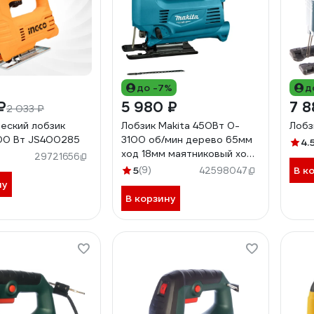
до -7%
д
₽
5 980 ₽
7 8
2 033 ₽
еский лобзик
Лобзик Makita 450Вт 0-
Лобз
00 Вт JS400285
3100 об/мин дерево 65мм
4.
ход 18мм маятниковый ход
29721656
M4301B
5
(9)
В к
42598047
ну
В корзину