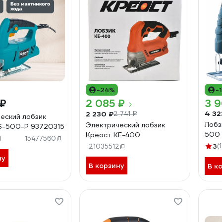
-24%
-
 ₽
2 085 ₽
3 9
4 32
2 230 ₽
2 741 ₽
еский лобзик
Лобз
Электрический лобзик
S-500-P 93720315
500 
Креост KE-400
)
15477560
3
(1
21035512
ну
В корзину
В к