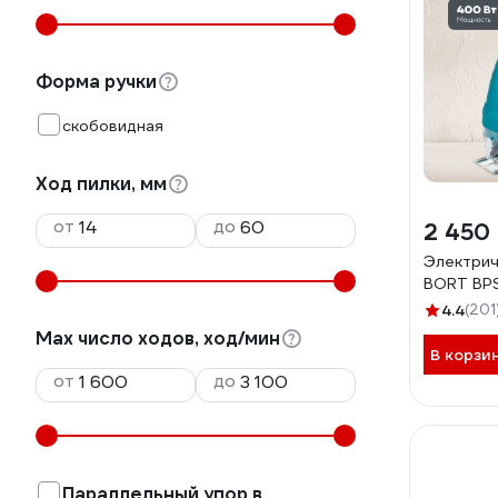
Форма ручки
скобовидная
Ход пилки, мм
от
до
2 450
Электрич
BORT BP
4.4
(201
Max число ходов, ход/мин
В корзи
от
до
Параллельный упор в