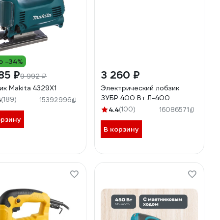
о -34%
85 ₽
3 260 ₽
9 992 ₽
ик Makita 4329X1
Электрический лобзик
ЗУБР 400 Вт Л-400
5
(189)
15392996
4.4
(100)
16086571
орзину
В корзину