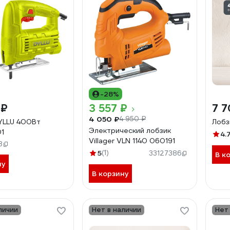
-28%
 ₽
3 557 ₽
7 7
4 050 ₽
4 950 ₽
YLLU 400Вт
Лобз
Электрический лобзик
1
4.
Villager VLN 1140 060191
8
5
(1)
33127386
В к
ну
В корзину
личии
Нет в наличии
Нет