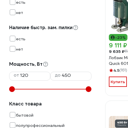
есть
нет
Наличие быстр. зам. пилки
-23%
есть
9 111 ₽
нет
9 635 ₽
1
Лобзик M
Quick 6
Мощность, Вт
4.5
(161)
от
до
Купить
Класс товара
бытовой
полупрофессиональный