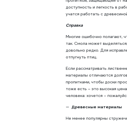
пропиткой, защищающей от на
доступность и легкость в раб
учатся работать с древесиной
Справка
Многие ошибочно полагают, чт
так. Смола может выделяться,
довольно редко. Для исправле
отпугнуть птиц.
Если рассматривать лиственн
материалы отличаются долгов
пропитками, чтобы доски про
тоже есть – это высокая цен
человека: хочется – пожалуйс
Древесные материалы
Не менее популярны стружечн