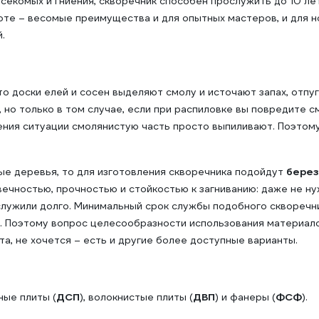
секомых и гниения, скворечник способен прослужить до 10 ле
оте – весомые преимущества и для опытных мастеров, и для н
.
о доски елей и сосен выделяют смолу и источают запах, отпу
 но только в том случае, если при распиловке вы повредите с
ния ситуации смолянистую часть просто выпиливают. Поэтому 
ые деревья, то для изготовления скворечника подойдут
берез
ечностью, прочностью и стойкостью к загниванию: даже не ну
служили долго. Минимальный срок службы подобного скворечни
а. Поэтому вопрос целесообразности использования материал
та, не хочется – есть и другие более доступные варианты.
ые плиты (
ДСП
), волокнистые плиты (
ДВП
) и фанеры (
ФСФ
).