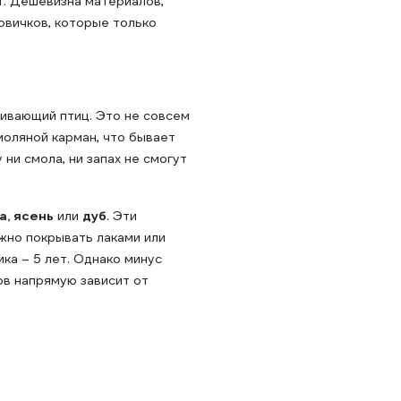
т. Дешевизна материалов,
овичков, которые только
гивающий птиц. Это не совсем
моляной карман, что бывает
ни смола, ни запах не смогут
а, ясень
или
дуб
. Эти
жно покрывать лаками или
ка – 5 лет. Однако минус
ов напрямую зависит от