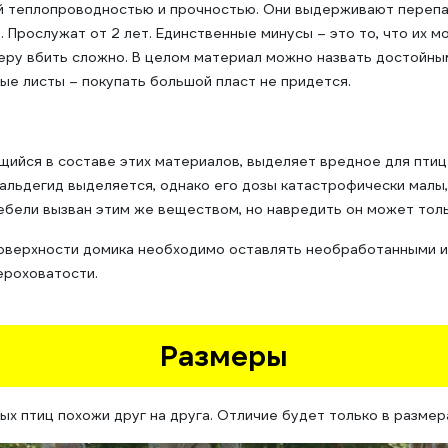
 теплопроводностью и прочностью. Они выдерживают перепа
 Прослужат от 2 лет. Единственные минусы – это то, что их 
анеру вбить сложно. В целом материал можно назвать достойным
ые листы – покупать большой пласт не придется.
ащийся в составе этих материалов, выделяет вредное для пти
альдегид выделяется, однако его дозы катастрофически малы,
мебели вызван этим же веществом, но навредить он может толь
оверхности домика необходимо оставлять необработанными и
ероховатости.
Размеры
ых птиц похожи друг на друга. Отличие будет только в размер