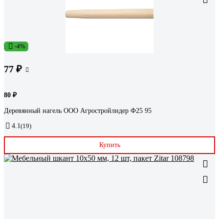
-4%
77 ₽
80 ₽
Деревянный нагель ООО Агростройлидер Ф25 95
4.1
(19)
Купить