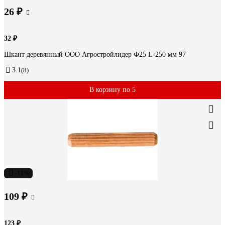
26 ₽
32 ₽
Шкант деревянный ООО Агростройлидер Ф25 L-250 мм 97
3.1
(8)
В корзину по 5
-11%
109 ₽
123 ₽