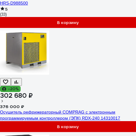
HRS-D988500
5
(33)
В корзину
-20%
302 680 ₽
376 000 ₽
Осушитель рефрижераторный COMPRAG с электронным
программируемым контроллером (ЭПК) RDX-240 14310017
В корзину