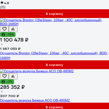
4.8
(25)
В корзину
-19%
1 100 478 ₽
1 367 053 ₽
Осушитель Brestor (28м3/мин; 10бар; -40С; адсорбционный), BDD-
1680H
В корзину
-7%
285 352 ₽
307 700 ₽
Осушитель воздуха Бежецк АСО ОВ-480М2
В корзину