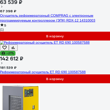
63 539 ₽
67 398 ₽
Осушитель рефрижераторный COMPRAG с электронным
программируемым контроллером (ЭПК) RDX-12 14310003
5
(1)
В корзину
-21%
142 612 ₽
181 539 ₽
Рефрижераторный осушитель ET RD 690 100587588
В корзину