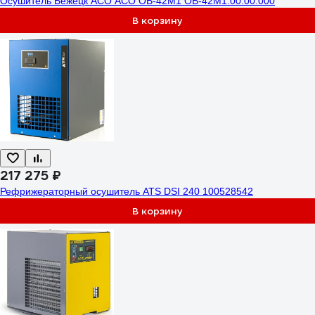
Осушитель Бежецк АСО АСО ОВ-42М1 ОВ-42М1.00.00.000
В корзину
217 275 ₽
Рефрижераторный осушитель ATS DSI 240 100528542
В корзину