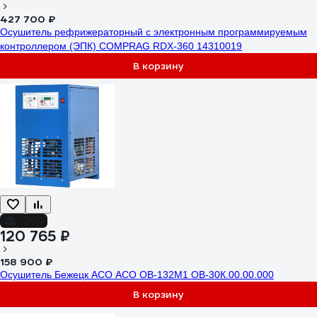
427 700 ₽
Осушитель рефрижераторный с электронным программируемым
контроллером (ЭПК) COMPRAG RDX-360 14310019
В корзину
-24%
120 765 ₽
158 900 ₽
Осушитель Бежецк АСО АСО ОВ-132М1 ОВ-30К.00.00.000
В корзину