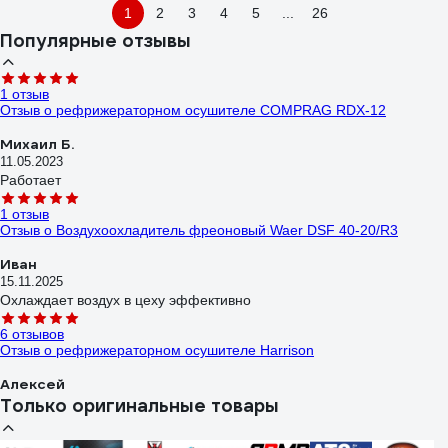
1
2
3
4
5
...
26
Популярные отзывы
1 отзыв
Отзыв о рефрижераторном осушителе COMPRAG RDX-12
Михаил Б.
11.05.2023
Работает
1 отзыв
Отзыв о Воздухоохладитель фреоновый Waer DSF 40-20/R3
Иван
15.11.2025
Охлаждает воздух в цеху эффективно
6 отзывов
Отзыв о рефрижераторном осушителе Harrison
Алексей
18.08.2023
Только оригинальные товары
Качественное исполнение, намного реже нужно чистить/чинить
инструмент