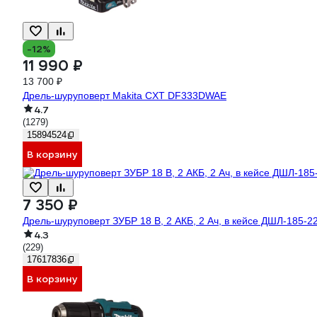
-12%
11 990 ₽
13 700 ₽
Дрель-шуруповерт Makita CXT DF333DWAE
4.7
(1279)
15894524
В корзину
7 350 ₽
Дрель-шуруповерт ЗУБР 18 В, 2 АКБ, 2 Ач, в кейсе ДШЛ-185-2
4.3
(229)
17617836
В корзину