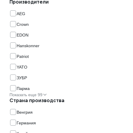
Производители
AEG
Crown
EDON
Hanskonner
Patriot
YATO
ЗУБР
Парма
Показать еще 99
Страна производства
Венгрия
Германия