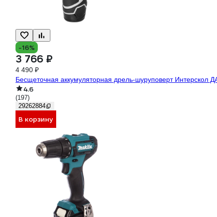
-16%
3 766 ₽
4 490 ₽
4.6
(197)
29262884
В корзину