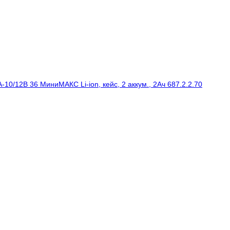
Бесщеточная аккумуляторная дрель-шуруповерт Интерскол ДА-10/12В 36 МиниМАКС Li-ion, кейс, 2 аккум., 2Ач 687.2.2.70