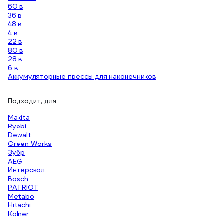
60 в
36 в
48 в
4 в
22 в
80 в
28 в
6 в
Аккумуляторные прессы для наконечников
Подходит, для
Makita
Ryobi
Dewalt
Green Works
Зубр
AEG
Интерскол
Bosch
PATRIOT
Metabo
Hitachi
Kolner