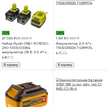
-17%
-36%
21 034 ₽
25 200 ₽
1 341 ₽
2 100 ₽
Набор Ryobi ONE+ RC18120-
Аккумулятор 2.0 А*ч
250 5133003364
TRUEGREEN TG8M174
аккумулятор (18 В; 5.0 А*ч;
4.7
(22)
Li-Ion) 2 шт. и зарядное
4.8
(57)
устройство RC18120
В корзину
В корзину