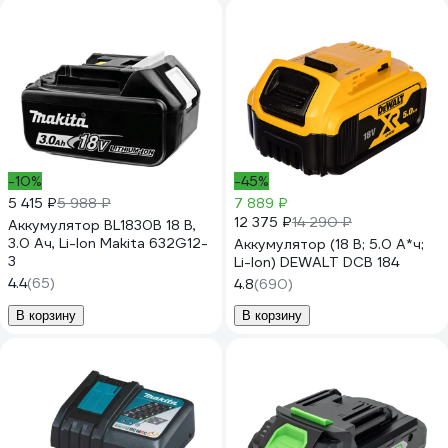
-10%
-45%
5 415 ₽
5 988 ₽
7 889 ₽
12 375 ₽
14 290 ₽
Аккумулятор BL1830B 18 В,
3.0 Ач, Li-Ion Makita 632G12-
Аккумулятор (18 В; 5.0 А*ч;
3
Li-Ion) DEWALT DCB 184
4.4
(65)
4.8
(690)
В корзину
В корзину