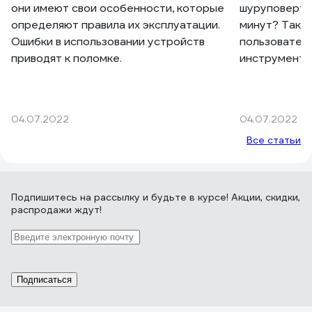
они имеют свои особенности, которые
шуруповерт 
определяют правила их эксплуатации.
минут? Такие
Ошибки в использовании устройств
пользователе
приводят к поломке.
инструмент 
год. Есть не
проблемы. М
в сервисный 
04.07.2022
04.07.2022
вам предлож
Все статьи
аккумулятор,
ремонтом вы
специалисты 
таких моделе
Подпишитесь
на рассылку
и будьте в курсе! Акции, скидки,
подобрать п
распродажи ждут!
удастся? Не
расстаться 
купить новый
зарядным ус
Подписаться
ценами не к
позволить. 