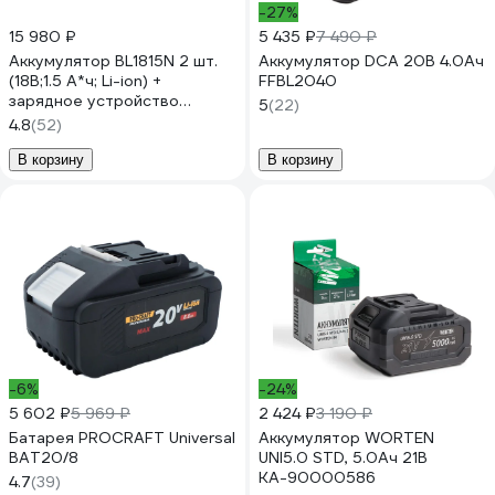
-27%
15 980 ₽
5 435 ₽
7 490 ₽
Аккумулятор BL1815N 2 шт.
Аккумулятор DCA 20В 4.0Ач
(18В;1.5 А*ч; Li-ion) +
FFBL2040
зарядное устройство
5
(22)
DC18SD Makita 197143-8
4.8
(52)
В корзину
В корзину
-6%
-24%
5 602 ₽
5 969 ₽
2 424 ₽
3 190 ₽
Батарея PROCRAFT Universal
Аккумулятор WORTEN
BAT20/8
UNI5.0 STD, 5.0Ач 21В
КА-90000586
4.7
(39)