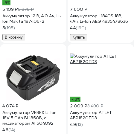
-5%
5 109 ₽
5 378 ₽
7 600 ₽
Аккумулятор 12 В, 4.0 Ач, Li-
Аккумулятор L1840S 18В,
Ion Makita 197406-2
4Ач, Li-Ion AEG 4935478636
5
(195)
4.4
(190)
В корзину
Купить
-42%
4 074 ₽
2 009 ₽
3 490 ₽
Аккумулятор VEBEX Li-Ion
Аккумулятор ATLET
18V 5.0Ah BL1850B, с
ABP1820TD3
индикатором АГ504092
4.9
(13)
4.6
(14)