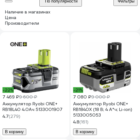
По популярности
Фильтры
Наличие в магазинах
Цена
Производители
-22%
-21%
7 469 ₽
9 600 ₽
7 080 ₽
9 000 ₽
Аккумулятор Ryobi ONE+
Аккумулятор Ryobi ONE+
RB18L40 4.0Ач 5133001907
RB1840X (18 В; 4 А*ч; Li-ion)
5133005053
4.7
(279)
4.8
(161)
В корзину
В корзину