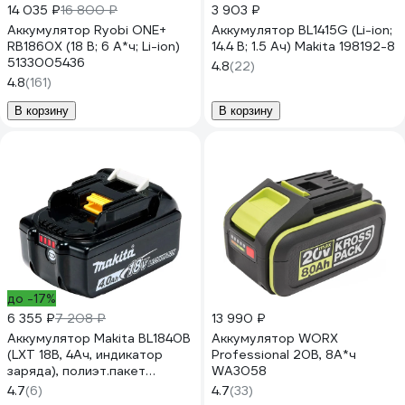
14 035 ₽
16 800 ₽
3 903 ₽
Аккумулятор Ryobi ONE+
Аккумулятор BL1415G (Li-ion;
RB1860X (18 В; 6 А*ч; Li-ion)
14.4 В; 1.5 Ач) Makita 198192-8
5133005436
4.8
(22)
4.8
(161)
В корзину
В корзину
до -17%
6 355 ₽
7 208 ₽
13 990 ₽
Аккумулятор Makita BL1840B
Аккумулятор WORX
(LXT 18В, 4Ач, индикатор
Professional 20В, 8А*ч
заряда), полиэт.пакет
WA3058
632G58-9, 1шт.
4.7
(6)
4.7
(33)