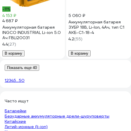
-11%
4 153 ₽
5 060 ₽
4 687 ₽
Аккумуляторная батарея
Аккумуляторная батарея
ЗУБР 18В, Li-Ion, 4Ач, тип С1
INGCO INDUSTRIAL Li-ion 5.0
АКБ-С1-18-4
Ач FBLI20031
4.2
(55)
4.4
(27)
В корзину
В корзину
Показать еще 40
1
2
3
4
5
...
50
Часто ищут
Батарейки
Безударные аккумуляторные дрели-шуруповерты
Китайские
Литий-ионные (li-ion)