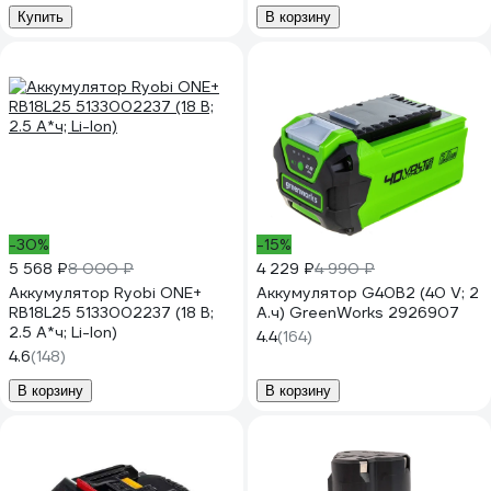
Купить
В корзину
-30%
-15%
5 568 ₽
8 000 ₽
4 229 ₽
4 990 ₽
Аккумулятор Ryobi ONE+
Аккумулятор G40B2 (40 V; 2
RB18L25 5133002237 (18 В;
А.ч) GreenWorks 2926907
2.5 А*ч; Li-Ion)
4.4
(164)
4.6
(148)
В корзину
В корзину