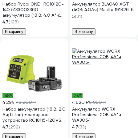
Набор Ryobi ONE+ RC18120-
Аккумулятор BL4040 XGT
140 5133003360
(40В; 4.0Ач) Makita 191B26-6
аккумулятор (18 В; 4.0 A*ч;
5
(21)
Li-Ion) и зарядное
4.7
(128)
устройство RC18120
В корзину
В корзину
-48%
-34%
4 294 ₽
8 200 ₽
4 620 ₽
6 990 ₽
Набор аккумулятор (18 В; 2.0
Аккумулятор WORX
Ач; Li-Ion) + зарядное
Professional 20В, 4А*ч
устройство RC18115-120VSE
WA3054
Ryobi 5133004897
4.7
(292)
4.7
(33)
В корзину
В корзину