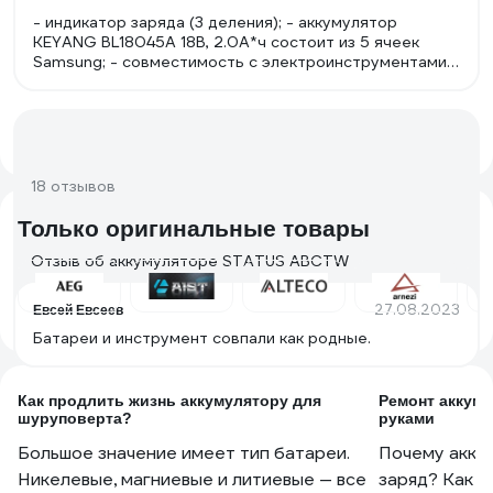
- индикатор заряда (3 деления); - аккумулятор
KEYANG BL18045A 18В, 2.0А*ч состоит из 5 ячеек
Samsung; - совместимость с электроинструментами
18В KEYANG, Felisatti, Интерскол; - при цене по акции
за 2400 руб. самый лучший вариант (в сравнении с
аккумуляторами Интерскол и Felisatti )
18 отзывов
Только оригинальные товары
Отзыв об аккумуляторе STATUS ABCTW
27.08.2023
Евсей Евсеев
Батареи и инструмент совпали как родные.
Как продлить жизнь аккумулятору для
Ремонт аккум
шуруповерта?
руками
Большое значение имеет тип батареи.
Почему акку
Никелевые, магниевые и литиевые — все
заряд? Как р