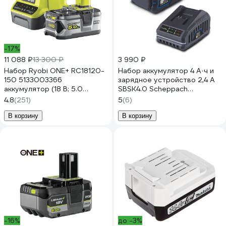
-17%
11 088 ₽
13 300 ₽
3 990 ₽
Набор Ryobi ONE+ RC18120-
Набор аккумулятор 4 А·ч и
150 5133003366
зарядное устройство 2,4 А
аккумулятор (18 В; 5.0
SBSK4.0 Scheppach
А*ч; Li-Ion) и зарядное
7909201721
4.8
(251)
5
(6)
устройство RC18120
В корзину
В корзину
-16%
до -3%