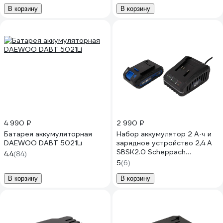
В корзину
В корзину
4 990 ₽
2 990 ₽
Батарея аккумуляторная
Набор аккумулятор 2 А·ч и
DAEWOO DABT 5021Li
зарядное устройство 2,4 А
SBSK2.0 Scheppach
4.4
(84)
7909201720
5
(6)
В корзину
В корзину