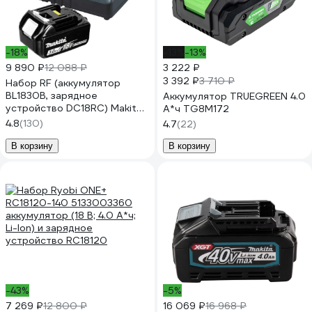
-18%
-13%
-13%
9 890 ₽
12 088 ₽
3 222 ₽
3 392 ₽
3 710 ₽
Набор RF (аккумулятор
BL1830B, зарядное
Аккумулятор TRUEGREEN 4.0
устройство DC18RC) Makita
А*ч TG8M172
191A25-2
4.8
(130)
4.7
(22)
В корзину
В корзину
-43%
-5%
7 269 ₽
12 800 ₽
16 069 ₽
16 968 ₽