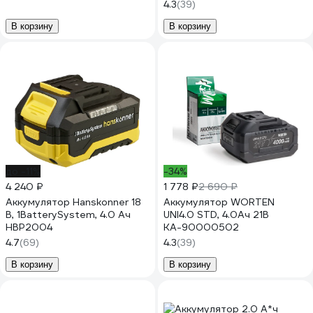
4.3
(39)
В корзину
В корзину
до -11%
-34%
4 240 ₽
1 778 ₽
2 690 ₽
Аккумулятор Hanskonner 18
Аккумулятор WORTEN
В, 1BatterySystem, 4.0 Ач
UNI4.0 STD, 4.0Ач 21В
HBP2004
КА-90000502
4.7
(69)
4.3
(39)
В корзину
В корзину