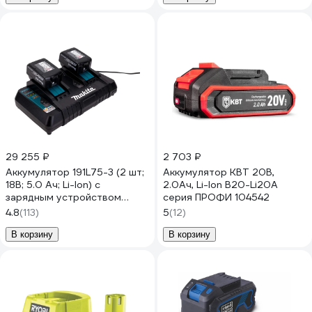
29 255 ₽
2 703 ₽
Аккумулятор 191L75-3 (2 шт;
Аккумулятор КВТ 20В,
18В; 5.0 Ач; Li-Ion) с
2.0Ач, Li-Ion B20-Li20A
зарядным устройством
серия ПРОФИ 104542
Makita 199380
4.8
(113)
5
(12)
В корзину
В корзину