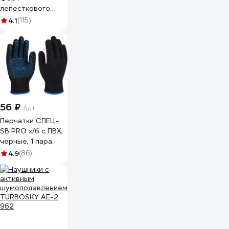
лепесткового
типа с клапаном
4.1
(115)
выдоха KN95 FFP2
00501455929
56 ₽
/шт
Перчатки СПЕЦ-
SB PRO х/б с ПВХ,
черные, 1 пара
3.1211.011
4.9
(86)