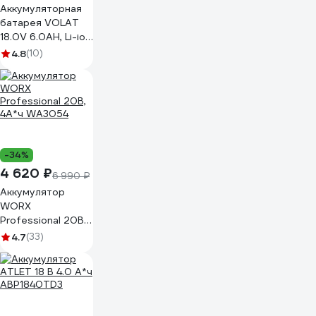
Аккумуляторная
батарея VOLAT
18.0V 6.0AH, Li-ion,
BOS-GBA180 VT-
4.8
(10)
BOS-GBA180-
18.0V6.0AH
-34%
4 620 ₽
6 990 ₽
Аккумулятор
WORX
Professional 20В,
4А*ч WA3054
4.7
(33)