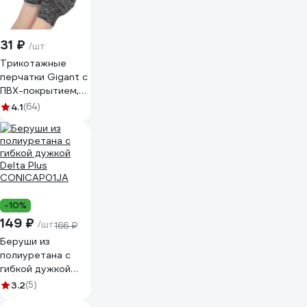
31 ₽
/шт
Трикотажные
перчатки Gigant с
ПВХ-покрытием,
серые GGC-13
4.1
(64)
-10%
149 ₽
/шт
166 ₽
Беруши из
полиуретана с
гибкой дужкой
Delta Plus
3.2
(5)
CONICAP01JA