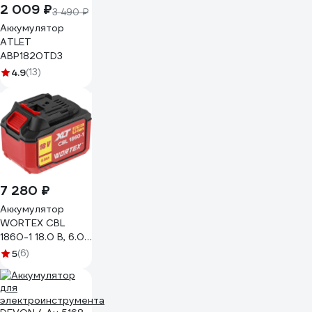
2 009 ₽
3 490 ₽
Аккумулятор
ATLET
ABP1820TD3
4.9
(13)
7 280 ₽
Аккумулятор
WORTEX CBL
1860-1 18.0 В, 6.0
А/ч, Li-Ion XLT
5
(6)
2329084