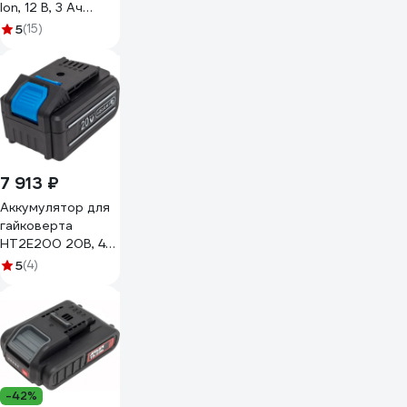
Ion, 12 В, 3 Ач
DCB124-XJ
5
(15)
7 913 ₽
Аккумулятор для
гайковерта
HT2E200 20В, 4
А*ч HOEGERT
5
(4)
TECHNIK HT2E211
-42%