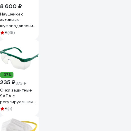
8 600 ₽
Наушники с
активным
шумоподавлением
TURBOSKY AE-2
5
(39)
962
-37%
235 ₽
373 ₽
Очки защитные
SATA с
регулируемыми
дужками для
5
(5)
индивидуальной
посадки,
ударопрочные