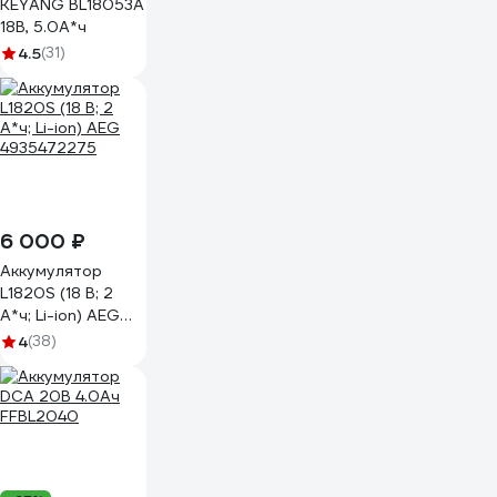
KEYANG BL18053A
18В, 5.0А*ч
4.5
(31)
6 000 ₽
Аккумулятор
L1820S (18 В; 2
A*ч; Li-ion) AEG
4935472275
4
(38)