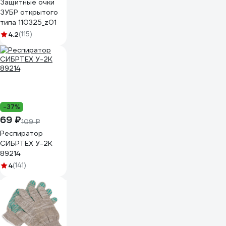
Защитные очки
ЗУБР открытого
типа 110325_z01
4.2
(115)
-37%
69 ₽
109 ₽
Респиратор
СИБРТЕХ У-2К
89214
4
(141)