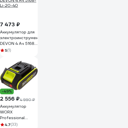
7 473 ₽
Аккумулятор для
электроинструмента
DEVON 4 Ач 5168-
Li-20-40
5
(1)
-49%
2 556 ₽
4 990 ₽
Аккумулятор
WORX
Professional
WA3023
4.7
(33)