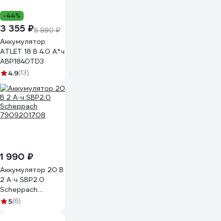
-44%
3 355 ₽
5 990 ₽
Аккумулятор
ATLET 18 В 4.0 А*ч
ABP1840TD3
4.9
(13)
1 990 ₽
Аккумулятор 20 В
2 А·ч SBP2.0
Scheppach
7909201708
5
(6)