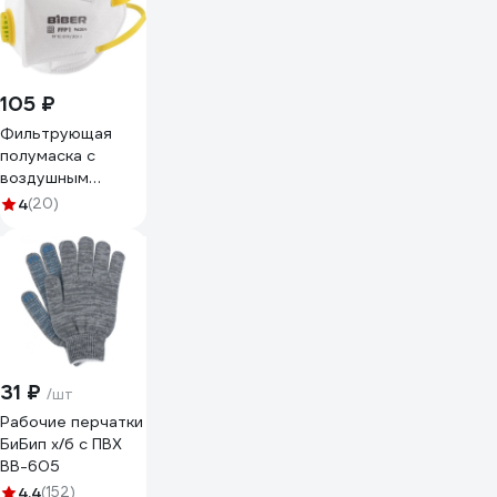
YF0101
105 ₽
Фильтрующая
полумаска с
воздушным
клапаном Biber
4
(20)
БИБЕР 96204 FFP1
тов-205897
31 ₽
/шт
Рабочие перчатки
БиБип х/б с ПВХ
BB-605
4.4
(152)