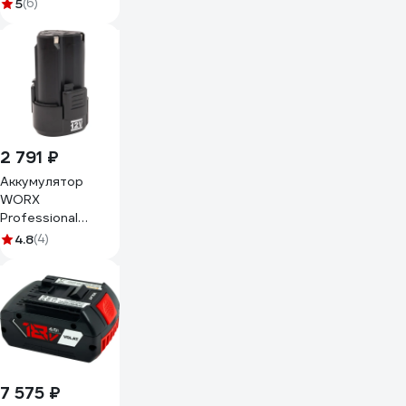
7909201709
5
(6)
2 791 ₽
Аккумулятор
WORX
Professional
WA3506
4.8
(4)
7 575 ₽