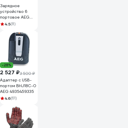
Зарядное
устройство 6
портовое AEG
BL18C6 18В
4.5
(8)
4935480051
-28%
2 527 ₽
3 500 ₽
Адаптер с USB-
портом BHJ18C-0
AEG 4935459335
4.6
(61)