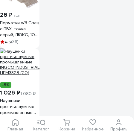
26 ₽
/шт
Перчатки х/б Спец
с ПВХ, точка,
серый, ЛЮКС, 10
класс, 1 пара
4.6
(36)
(подвес, хедер)
И-8034-И/1ПХ
-5%
1 026 ₽
1 080 ₽
Наушники
противошумные
промышленные
INGCO INDUSTRIAL
4.7
(6)
HEM3328 (20)
Главная
Каталог
Корзина
Избранное
Профиль