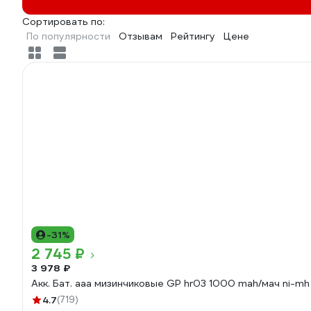
Сортировать по:
По популярности
Отзывам
Рейтингу
Цене
-31%
2 745 ₽
3 978 ₽
Акк. Бат. ааа мизинчиковые GP hr
4.7
(719)