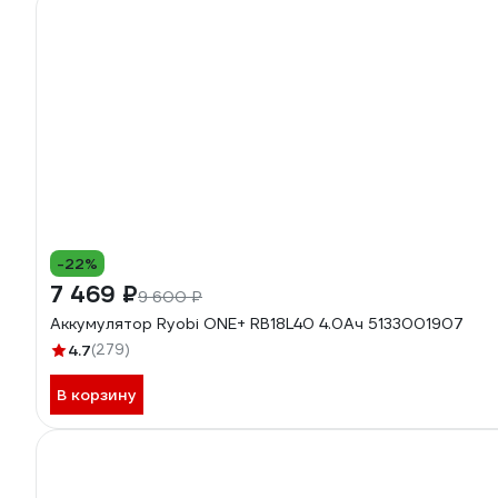
-22%
7 469 ₽
9 600 ₽
Аккумулятор Ryobi ONE+ RB18L40 4.0Ач 5133001907
4.7
(279)
В корзину