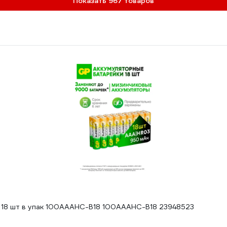
Показать 967 товаров
03 1000 mah/мач ni-mh 18 шт в упак 100AAAHC-B18 100AAAHC-B18 23948523