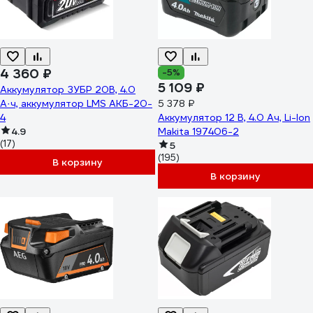
4 360 ₽
-5%
5 109 ₽
Аккумулятор ЗУБР 20В, 4.0
А·ч, аккумулятор LMS АКБ-20-
5 378 ₽
4
Аккумулятор 12 В, 4.0 Ач, Li-Ion
4.9
Makita 197406-2
(17)
5
(195)
В корзину
В корзину