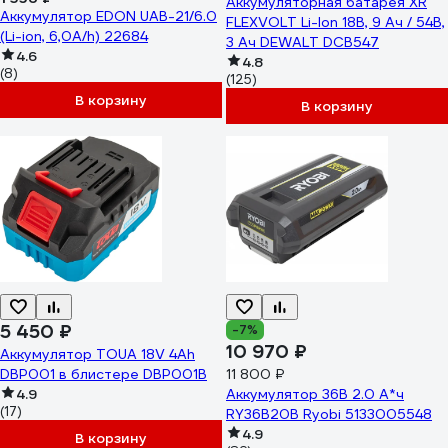
Аккумуляторная батарея XR
Аккумулятор EDON UAB-21/6.0
FLEXVOLT Li-Ion 18В, 9 Ач / 54В,
(Li-ion, 6,0A/h) 22684
3 Ач DEWALT DCB547
4.6
4.8
(8)
(125)
В корзину
В корзину
5 450 ₽
-7%
10 970 ₽
Аккумулятор TOUA 18V 4Ah
DBP001 в блистере DBP001B
11 800 ₽
4.9
Аккумулятор 36В 2.0 А*ч
(17)
RY36B20B Ryobi 5133005548
4.9
В корзину