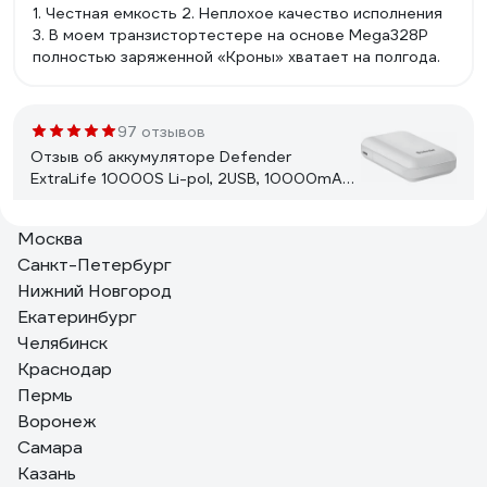
1. Честная емкость 2. Неплохое качество исполнения
3. В моем транзистортестере на основе Mega328P
полностью заряженной «Кроны» хватает на полгода.
97 отзывов
Отзыв об аккумуляторе Defender
ExtraLife 10000S Li-pol, 2USB, 10000mAh,
2.1A 83650
Москва
Екатерина Т.
21.12.2020
Санкт-Петербург
Заряжает отлично и быстро, доставили с зарядом на
Нижний Новгород
3* индикатора (больше половины). Индикатор заряда
хорошо работает и подсвечивается. Сам power bank
Екатеринбург
небольшой, хорошо лежит в руке и не такой тяжелый,
Челябинск
как многие на такую же ёмкость. Очень приятный
Краснодар
внешний вид. На сколько зарядов хватает не скажу,
8 отзывов
Пермь
так как брала в подарок.
Отзыв об аккумуляторе Robiton DECT-
Воронеж
T356-2XAAA 14617
Самара
Казань