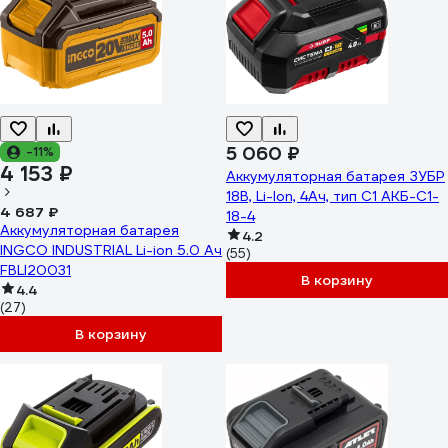
5 060 ₽
-11%
4 153 ₽
Аккумуляторная батарея ЗУБР
18В, Li-Ion, 4Ач, тип С1 АКБ-С1-
4 687 ₽
18-4
Аккумуляторная батарея
4.2
INGCO INDUSTRIAL Li-ion 5.0 Ач
(55)
FBLI20031
В корзину
4.4
(27)
В корзину