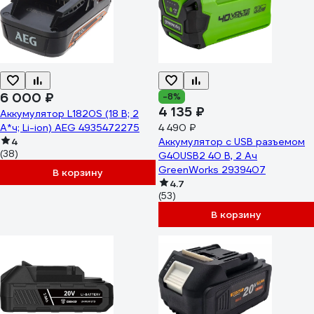
6 000 ₽
-8%
4 135 ₽
Аккумулятор L1820S (18 В; 2
A*ч; Li-ion) AEG 4935472275
4 490 ₽
4
Аккумулятор с USB разъемом
(38)
G40USB2 40 В, 2 Ач
GreenWorks 2939407
В корзину
4.7
(53)
В корзину