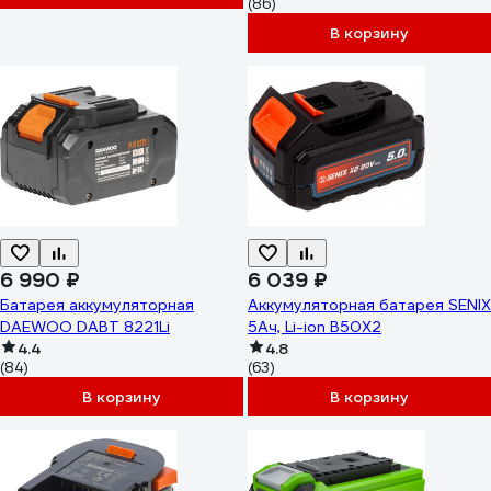
(86)
В корзину
6 990 ₽
6 039 ₽
Батарея аккумуляторная
Аккумуляторная батарея SENIX
DAEWOO DABT 8221Li
5Ач, Li-ion B50X2
4.4
4.8
(84)
(63)
В корзину
В корзину