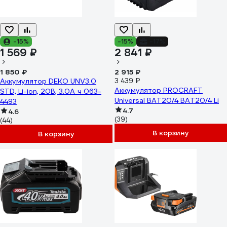
-15%
-15%
-17%
1 569 ₽
2 841 ₽
1 850 ₽
2 915 ₽
Аккумулятор DEKO UNV3.0
3 439 ₽
Аккумулятор PROCRAFT
STD, Li-ion, 20В, 3.0А_ч 063-
Universal BAT20/4 BAT20/4 Li
4493
4.7
4.6
(39)
(44)
В корзину
В корзину