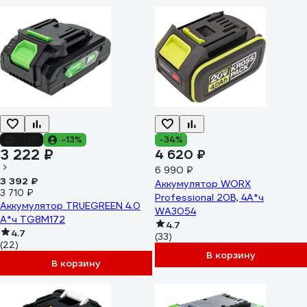
-13%
-13%
-34%
3 222 ₽
4 620 ₽
6 990 ₽
3 392 ₽
Аккумулятор WORX
3 710 ₽
Professional 20В, 4А*ч
Аккумулятор TRUEGREEN 4.0
WA3054
А*ч TG8M172
4.7
4.7
(33)
(22)
В корзину
В корзину