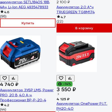
аккумулятор SETL1840S 18В,
2 100 ₽
4Ач, Li-Ion AEG 4935478933
Аккумулятор 2.0 А*ч
4.6
TRUEGREEN TG8M174
(96)
4.7
(22)
Купить
В корзину
4 740 ₽
-14%
3 550 ₽
Аккумулятор ЗУБР LMS, Power
PRO, 20 В, 4.0 А·ч,
4 125 ₽
Профессионал BP-P-20-4
Аккумулятор OnePower P.I.T.
4.2
PH20-4.0
(44)