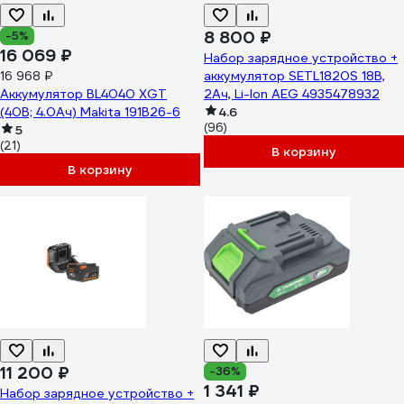
8 800 ₽
-5%
16 069 ₽
Набор зарядное устройство +
16 968 ₽
аккумулятор SETL1820S 18В,
Аккумулятор BL4040 XGT
2Ач, Li-Ion AEG 4935478932
(40В; 4.0Ач) Makita 191B26-6
4.6
(96)
5
(21)
В корзину
В корзину
11 200 ₽
-36%
1 341 ₽
Набор зарядное устройство +