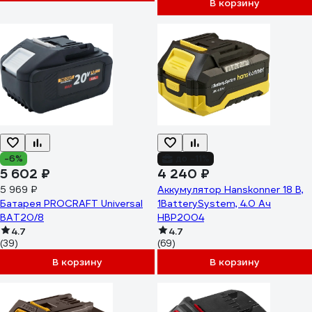
В корзину
-6%
до -11%
5 602 ₽
4 240 ₽
5 969 ₽
Аккумулятор Hanskonner 18 В,
Батарея PROCRAFT Universal
1BatterySystem, 4.0 Ач
BAT20/8
HBP2004
4.7
4.7
(39)
(69)
В корзину
В корзину