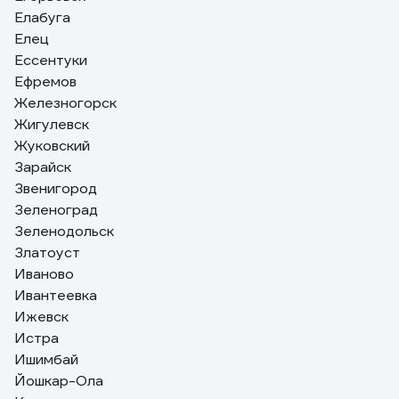
Елабуга
Елец
Ессентуки
Ефремов
Железногорск
Жигулевск
Жуковский
Зарайск
Звенигород
Зеленоград
Зеленодольск
Златоуст
Иваново
Ивантеевка
Ижевск
Истра
Ишимбай
Йошкар-Ола