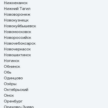
Нижнекамск
Нижний Тагил
Нововоронеж
Новокузнецк
Новокуйбышевск
Новомосковск
Новороссийск
Новочебоксарск
Новочеркасск
Новошахтинск
Ногинск
Обнинск
Обь
Одинцово
Озёры
Октябрьский
Омск
Оренбург
Орехово-Зуево