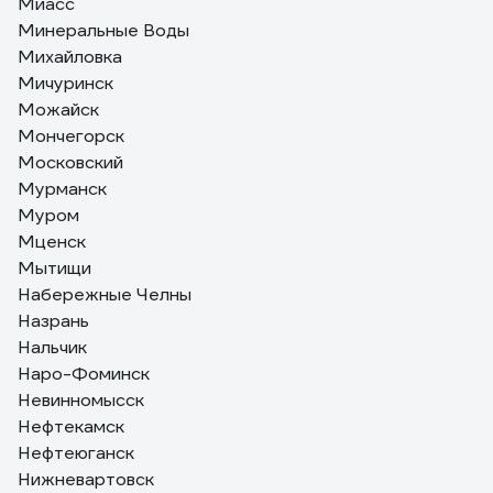
Миасс
Минеральные Воды
Михайловка
Мичуринск
Можайск
Мончегорск
Московский
Мурманск
Муром
Мценск
Мытищи
Набережные Челны
Назрань
Нальчик
Наро-Фоминск
Невинномысск
Нефтекамск
Нефтеюганск
Нижневартовск