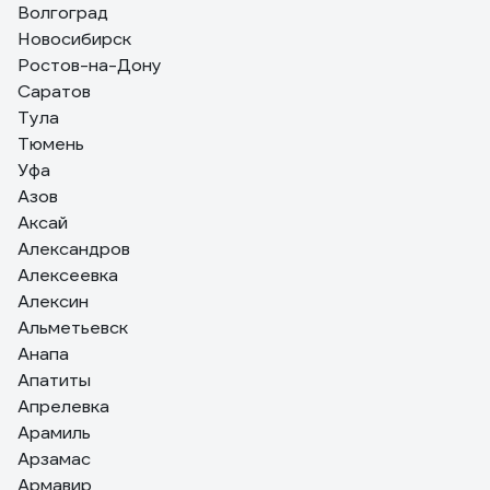
Дмитрий
24.12.2024
Волгоград
Новосибирск
проводочки длинные, паяются легко. триммер жужжит
теперь как новый)
Ростов-на-Дону
Саратов
Тула
Тюмень
Уфа
Азов
Аксай
Александров
Алексеевка
Алексин
Альметьевск
Анапа
Апатиты
Апрелевка
Арамиль
Арзамас
Армавир