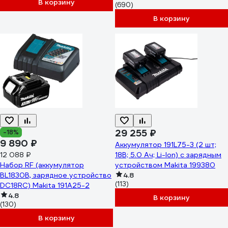
В корзину
(690)
В корзину
29 255 ₽
-18%
9 890 ₽
Аккумулятор 191L75-3 (2 шт;
12 088 ₽
18В; 5.0 Ач; Li-Ion) с зарядным
Набор RF (аккумулятор
устройством Makita 199380
BL1830B, зарядное устройство
4.8
(113)
DC18RC) Makita 191A25-2
4.8
В корзину
(130)
В корзину