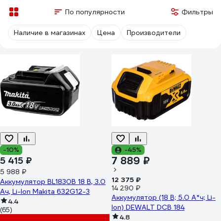
По популярности
Фильтры
Наличие в магазинах
Цена
Производители
-10%
-45%
7 889 ₽
5 415 ₽
5 988 ₽
12 375 ₽
Аккумулятор BL1830B 18 В, 3.0
14 290 ₽
Ач, Li-Ion Makita 632G12-3
Аккумулятор (18 В; 5.0 А*ч; Li-
4.4
Ion) DEWALT DCB 184
(65)
4.8