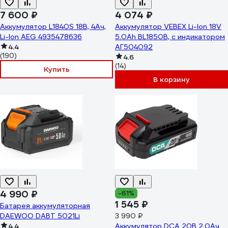
7 600 ₽
4 074 ₽
Аккумулятор L1840S 18В, 4Ач,
Аккумулятор VEBEX Li-Ion 18V
Li-Ion AEG 4935478636
5.0Ah BL1850B, с индикатором
4.4
АГ504092
(190)
4.6
(14)
Купить
В корзину
4 990 ₽
-61%
1 545 ₽
Батарея аккумуляторная
DAEWOO DABT 5021Li
3 990 ₽
4.4
Аккумулятор DCA 20В 2.0Ач