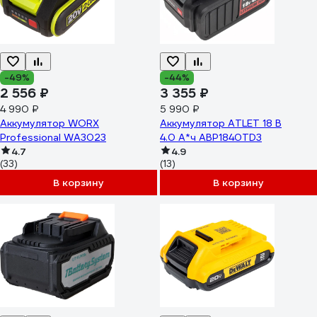
-49%
-44%
2 556 ₽
3 355 ₽
4 990 ₽
5 990 ₽
Аккумулятор WORX
Аккумулятор ATLET 18 В
Professional WA3023
4.0 А*ч ABP1840TD3
4.7
4.9
(33)
(13)
В корзину
В корзину