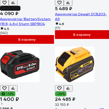
5 489 ₽
до -12%
4 090 ₽
Аккумулятор Dewalt DCB203-
Аккумулятор 1BatterySystem
A9
(18 В; 4 Ач) Sturm SBP1804
4.8
(17)
4.5
(140)
В корзину
В корзину
-12%
-24%
1 400 ₽
24 485 ₽
32 155 ₽
1 596 ₽