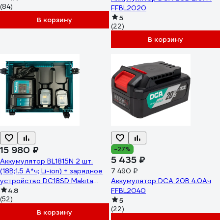
(84)
FFBL2020
5
В корзину
(22)
В корзину
15 980 ₽
-27%
5 435 ₽
Аккумулятор BL1815N 2 шт.
(18В;1.5 А*ч; Li-ion) + зарядное
7 490 ₽
устройство DC18SD Makita
Аккумулятор DCA 20В 4.0Ач
197143-8
4.8
FFBL2040
(52)
5
(22)
В корзину