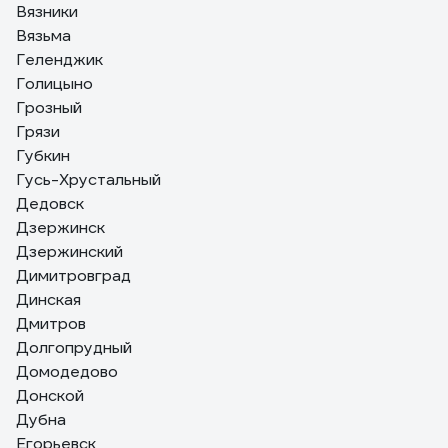
Вязники
Вязьма
Геленджик
Голицыно
Грозный
Грязи
Губкин
Гусь-Хрустальный
Дедовск
Дзержинск
Дзержинский
Димитровград
Динская
Дмитров
Долгопрудный
Домодедово
Донской
Дубна
Егорьевск