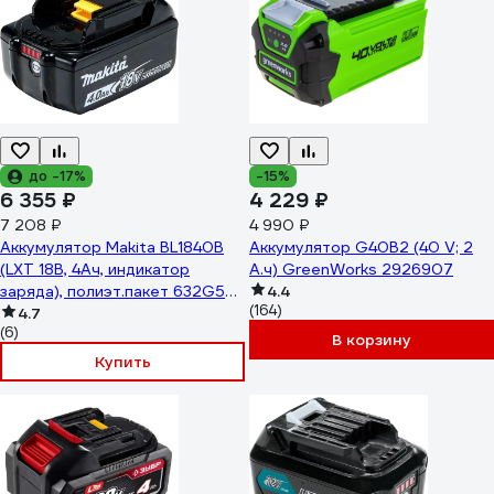
до -17%
-15%
6 355 ₽
4 229 ₽
7 208 ₽
4 990 ₽
Аккумулятор Makita BL1840B
Аккумулятор G40B2 (40 V; 2
(LXT 18В, 4Ач, индикатор
А.ч) GreenWorks 2926907
заряда), полиэт.пакет 632G58-
4.4
(164)
9, 1шт.
4.7
(6)
В корзину
Купить