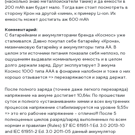
(насколько знаю металлоискатели такие) и да емкости в
200 mAh вам будет мало. Тогда вам стоит посмотреть в
сторону Крон на другой «хими», к примеру Li-ion. Их
Комментарий:
С батарейками и аккумуляторами бренда «Космос» уже
сталкивался. Давно покупал себе батарейку «Крона»,
мизинчиковую батарейку и аккумуляторы типа АА. В
целом эти источники питания показали себя неплохо, по
ощущениям выдавали номинальную емкость и в целом
долго держали заряд. Друг эксплуатирует 3 аккума
Космос 1000 типа ААА в фонарике налобном и тоже о них
хорошо отзывается => перезаряжаются и заряд держат.
После полного заряда (точнее даже легкого перезаряда)
напряжение на аккуме достигает 10,64v. По прошествии
суток и полного «устаканивания» химии и всех внутренних
процессов напряжение стабилизируется на уровне 9,55v
=> это его рабочее напряжение - отлично!!! После 5
полноценных циклов разряд/заряд выполненных по всем
нормам и правилам (Rules) §7 IEC 61951-1 Ed. 3.0 2013-10
and IEC 61951-2 Ed. 3.0 2011-05 данный аккумулятор