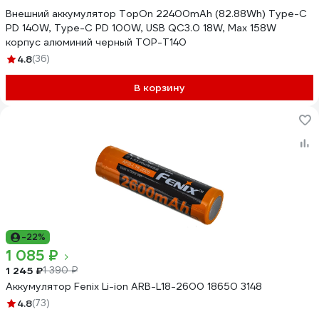
Внешний аккумулятор TopOn 22400mAh (82.88Wh) Type-C
PD 140W, Type-C PD 100W, USB QC3.0 18W, Max 158W
корпус алюминий черный TOP-T140
4.8
(36)
В корзину
-22%
1 085 ₽
1 245 ₽
1 390 ₽
Аккумулятор Fenix Li-ion ARB-L18-2600 18650 3148
4.8
(73)