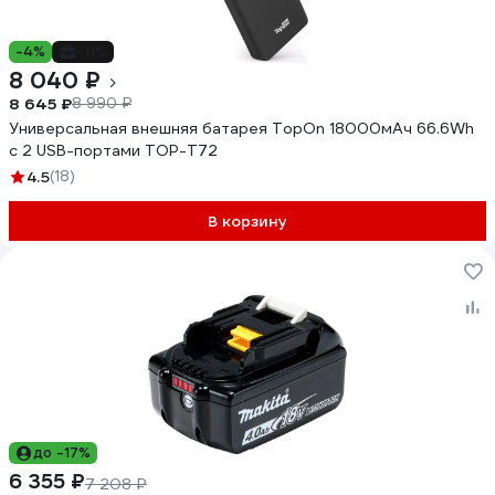
-4%
-11%
8 040 ₽
8 645 ₽
8 990 ₽
Универсальная внешняя батарея TopOn 18000мАч 66.6Wh
с 2 USB-портами TOP-T72
4.5
(18)
В корзину
до -17%
6 355 ₽
7 208 ₽