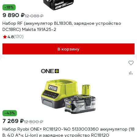
-18%
9 890 ₽
12 088 ₽
Набор RF (аккумулятор BL1830B, зарядное устройство
DC18RC) Makita 191A25-2
4.8
(130)
В корзину
-43%
7 269 ₽
12 800 ₽
Набор Ryobi ONE+ RC18120-140 5133003360 аккумулятор (18
В; 4.0 A*ч; Li-Ion) и зарядное устройство RC18120