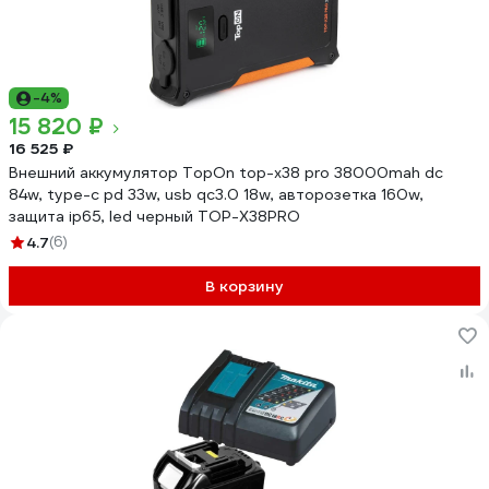
-4%
15 820 ₽
16 525 ₽
Внешний аккумулятор TopOn top-x38 pro 38000mah dc
84w, type-c pd 33w, usb qc3.0 18w, авторозетка 160w,
защита ip65, led черный TOP-X38PRO
4.7
(6)
В корзину