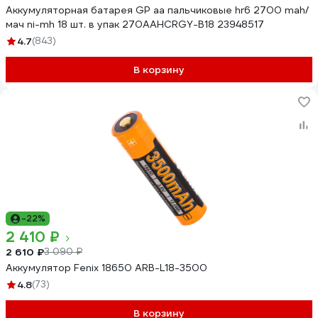
Аккумуляторная батарея GP аа пальчиковые hr6 2700 mah/
мач ni-mh 18 шт. в упак 270AAHCRGY-B18 23948517
4.7
(843)
В корзину
-22%
2 410 ₽
2 610 ₽
3 090 ₽
Аккумулятор Fenix 18650 ARB-L18-3500
4.8
(73)
В корзину