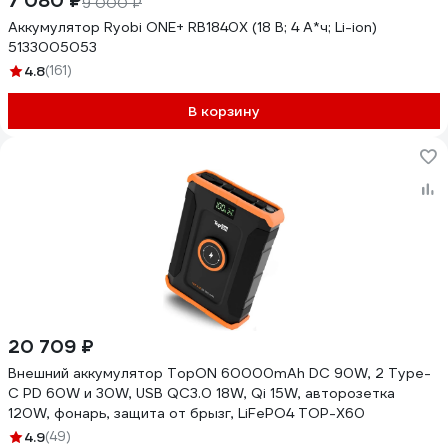
7 080 ₽
9 000 ₽
Аккумулятор Ryobi ONE+ RB1840X (18 В; 4 А*ч; Li-ion)
5133005053
4.8
(161)
В корзину
20 709 ₽
Внешний аккумулятор TopON 60000mAh DC 90W, 2 Type-
C PD 60W и 30W, USB QC3.0 18W, Qi 15W, авторозетка
120W, фонарь, защита от брызг, LiFePO4 TOP-X60
4.9
(49)