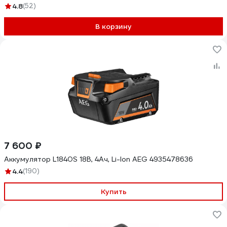
4.8
(52)
В корзину
7 600 ₽
Аккумулятор L1840S 18В, 4Ач, Li-Ion AEG 4935478636
4.4
(190)
Купить