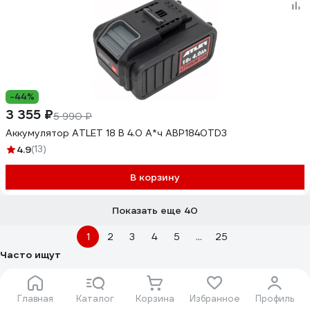
-44%
3 355 ₽
5 990 ₽
Аккумулятор ATLET 18 В 4.0 А*ч ABP1840TD3
4.9
(13)
В корзину
Показать еще 40
1
2
3
4
5
...
25
Часто ищут
Аккумуляторные батареи 12В 12А/Ч
Аккумуляторы 12 а/Ч
Аккумуляторные батареи 4 шт
АКБ для мото техники
Главная
Каталог
Корзина
Избранное
Профиль