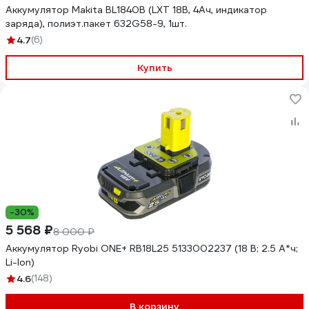
Аккумулятор Makita BL1840B (LXT 18В, 4Ач, индикатор
заряда), полиэт.пакет 632G58-9, 1шт.
4.7
(6)
Купить
-30%
5 568 ₽
8 000 ₽
Аккумулятор Ryobi ONE+ RB18L25 5133002237 (18 В; 2.5 А*ч;
Li-Ion)
4.6
(148)
В корзину