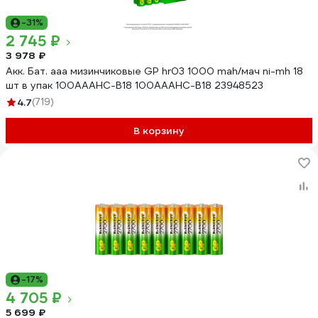
-31%
2 745 ₽
3 978 ₽
Акк. Бат. ааа мизинчиковые GP hr03 1000 mah/мач ni-mh 18
шт в упак 100AAAHC-B18 100AAAHC-B18 23948523
4.7
(719)
В корзину
-17%
4 705 ₽
5 699 ₽