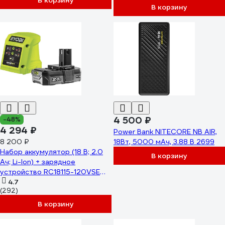
В корзину
В корзину
4 500 ₽
-48%
4 294 ₽
Power Bank NITECORE NB AIR,
8 200 ₽
18Вт, 5000 мАч, 3.88 В 2699
Набор аккумулятор (18 В; 2.0
В корзину
Ач; Li-Ion) + зарядное
устройство RC18115-120VSE
Ryobi 5133004897
4.7
(292)
В корзину