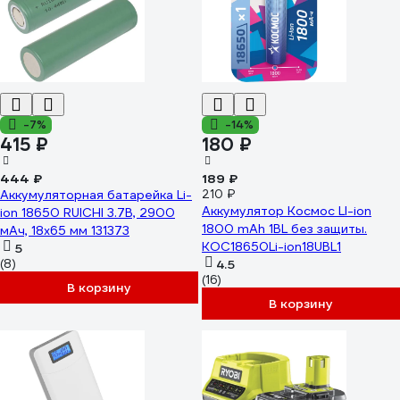
-7%
-14%
415 ₽
180 ₽
444 ₽
189 ₽
Аккумуляторная батарейка Li-
210 ₽
Аккумулятор Космос LI-ion
ion 18650 RUICHI 3.7В, 2900
1800 mAh 1BL без защиты.
мАч, 18x65 мм 131373
KOC18650Li-ion18UBL1
5
(8)
4.5
(16)
В корзину
В корзину