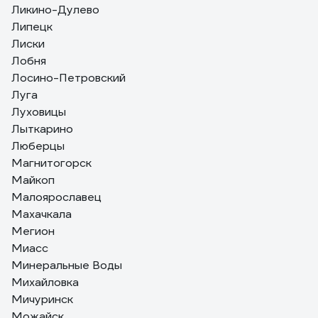
Ликино-Дулево
Липецк
Лиски
Лобня
Лосино-Петровский
Луга
Луховицы
Лыткарино
Люберцы
Магнитогорск
Майкоп
Малоярославец
Махачкала
Мегион
Миасс
Минеральные Воды
Михайловка
Мичуринск
Можайск