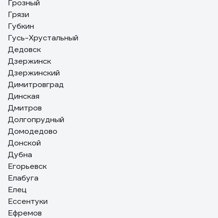
Грозный
Грязи
Губкин
Гусь-Хрустальный
Дедовск
Дзержинск
Дзержинский
Димитровград
Динская
Дмитров
Долгопрудный
Домодедово
Донской
Дубна
Егорьевск
Елабуга
Елец
Ессентуки
Ефремов