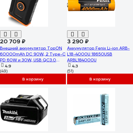
20 709 ₽
3 290 ₽
Внешний аккумулятор TopON
Аккумулятор Fenix Li-ion ARB-
60000mAh DC 90W, 2 Type-C
L18-4000U 18650USB
PD 60W и 30W, USB QC3.0
ARBL184000U
18W, Qi 15W, авторозетка
4.9
4.3
(49)
(51)
120W, фонарь, защита от
брызг, LiFePO4 TOP-X60
В корзину
В корзину