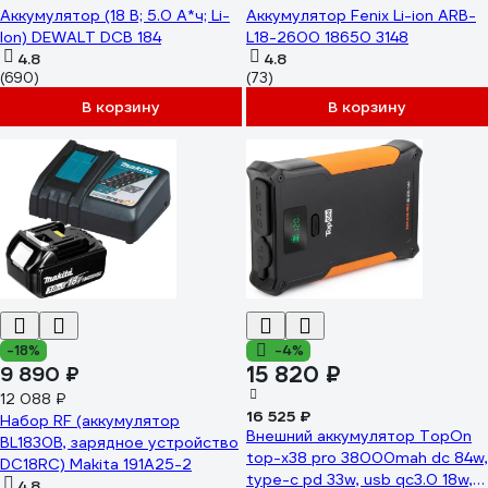
Аккумулятор (18 В; 5.0 А*ч; Li-
Аккумулятор Fenix Li-ion ARB-
Ion) DEWALT DCB 184
L18-2600 18650 3148
4.8
4.8
(690)
(73)
В корзину
В корзину
-18%
-4%
15 820 ₽
9 890 ₽
12 088 ₽
16 525 ₽
Набор RF (аккумулятор
Внешний аккумулятор TopOn
BL1830B, зарядное устройство
top-x38 pro 38000mah dc 84w,
DC18RC) Makita 191A25-2
type-c pd 33w, usb qc3.0 18w,
4.8