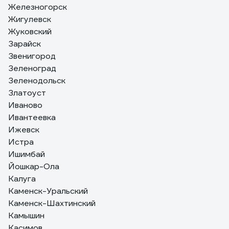
Железногорск
Жигулевск
Жуковский
Зарайск
Звенигород
Зеленоград
Зеленодольск
Златоуст
Иваново
Ивантеевка
Ижевск
Истра
Ишимбай
Йошкар-Ола
Калуга
Каменск-Уральский
Каменск-Шахтинский
Камышин
Касимов