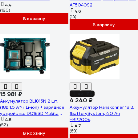
4.4
АГ504092
(190)
4.6
(14)
В корзину
В корзину
15 981 ₽
до -11%
4 240 ₽
Аккумулятор BL1815N 2 шт.
(18В;1.5 А*ч; Li-ion) + зарядное
Аккумулятор Hanskonner 18 В,
устройство DC18SD Makita
1BatterySystem, 4.0 Ач
197143-8
4.8
HBP2004
(52)
4.7
(69)
В корзину