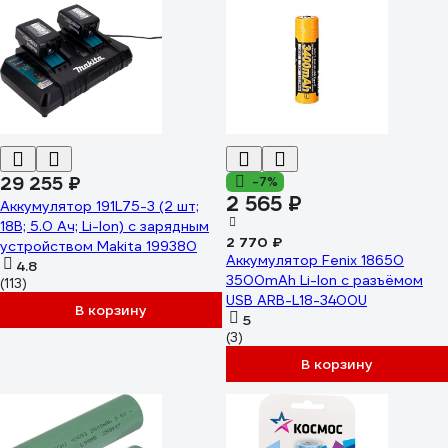
29 255 ₽
-7%
2 565 ₽
Аккумулятор 191L75-3 (2 шт;
18В; 5.0 Ач; Li-Ion) с зарядным
2 770 ₽
устройством Makita 199380
Аккумулятор Fenix 18650
4.8
3500mAh Li-Ion с разъёмом
(113)
USB ARB-L18-3400U
В корзину
5
(3)
В корзину