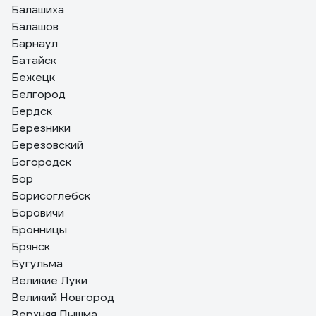
Балашиха
Балашов
Барнаул
Батайск
Бежецк
Белгород
Бердск
Березники
Березовский
Богородск
Бор
Борисоглебск
Боровичи
Бронницы
Брянск
Бугульма
Великие Луки
Великий Новгород
Верхняя Пышма