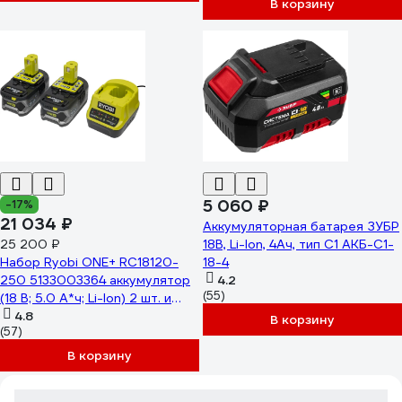
В корзину
5 060 ₽
-17%
21 034 ₽
Аккумуляторная батарея ЗУБР
25 200 ₽
18В, Li-Ion, 4Ач, тип С1 АКБ-С1-
Набор Ryobi ONE+ RC18120-
18-4
250 5133003364 аккумулятор
4.2
(55)
(18 В; 5.0 А*ч; Li-Ion) 2 шт. и
зарядное устройство RC18120
4.8
В корзину
(57)
В корзину