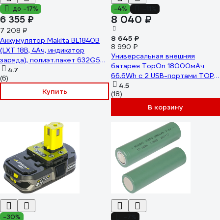
до -17%
-4%
-11%
8 040 ₽
6 355 ₽
7 208 ₽
8 645 ₽
Аккумулятор Makita BL1840B
8 990 ₽
(LXT 18В, 4Ач, индикатор
Универсальная внешняя
заряда), полиэт.пакет 632G58-
батарея TopOn 18000мАч
9, 1шт.
4.7
66.6Wh с 2 USB-портами TOP-
(6)
T72
4.5
Купить
(18)
В корзину
-30%
-7%