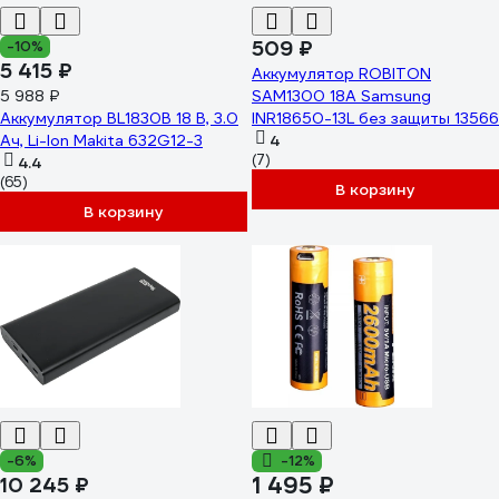
509 ₽
-10%
5 415 ₽
Аккумулятор ROBITON
5 988 ₽
SAM1300 18А Samsung
Аккумулятор BL1830B 18 В, 3.0
INR18650-13L без защиты 13566
Ач, Li-Ion Makita 632G12-3
4
(7)
4.4
(65)
В корзину
В корзину
-6%
-12%
1 495 ₽
10 245 ₽