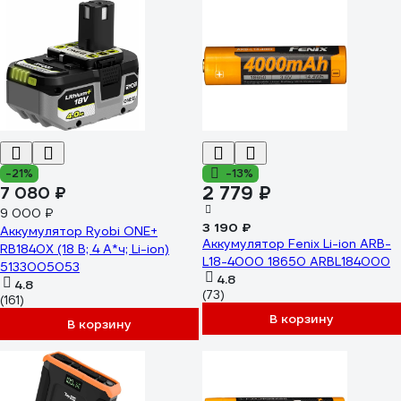
-21%
-13%
2 779 ₽
7 080 ₽
9 000 ₽
3 190 ₽
Аккумулятор Ryobi ONE+
Аккумулятор Fenix Li-ion ARB-
RB1840X (18 В; 4 А*ч; Li-ion)
L18-4000 18650 ARBL184000
5133005053
4.8
4.8
(73)
(161)
В корзину
В корзину