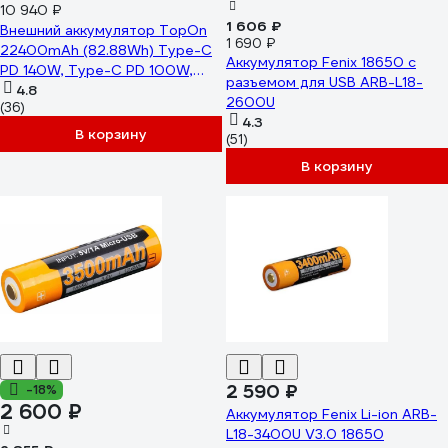
10 940 ₽
1 606 ₽
Внешний аккумулятор TopOn
1 690 ₽
22400mAh (82.88Wh) Type-C
Аккумулятор Fenix 18650 с
PD 140W, Type-C PD 100W,
разъемом для USB ARB-L18-
USB QC3.0 18W, Max 158W
4.8
2600U
(36)
корпус алюминий черный TOP-
4.3
T140
В корзину
(51)
В корзину
2 590 ₽
-18%
2 600 ₽
Аккумулятор Fenix Li-ion ARB-
L18-3400U V3.0 18650