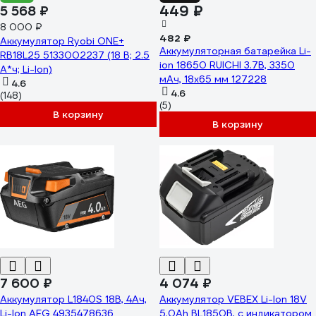
449 ₽
5 568 ₽
8 000 ₽
482 ₽
Аккумулятор Ryobi ONE+
Аккумуляторная батарейка Li-
RB18L25 5133002237 (18 В; 2.5
ion 18650 RUICHI 3.7В, 3350
А*ч; Li-Ion)
мАч, 18x65 мм 127228
4.6
4.6
(148)
(5)
В корзину
В корзину
7 600 ₽
4 074 ₽
Аккумулятор L1840S 18В, 4Ач,
Аккумулятор VEBEX Li-Ion 18V
Li-Ion AEG 4935478636
5.0Ah BL1850B, с индикатором