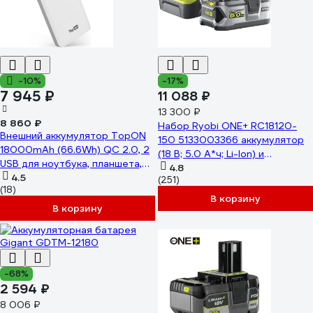
-10%
-17%
7 945 ₽
11 088 ₽
13 300 ₽
8 860 ₽
Набор Ryobi ONE+ RC18120-
Внешний аккумулятор TopON
150 5133003366 аккумулятор
18000mAh (66.6Wh) QC 2.0, 2
(18 В; 5.0 А*ч; Li-Ion) и
USB для ноутбука, планшета,
зарядное устройство RC18120
4.8
смартфона и аккумулятора
4.5
(251)
(18)
авто. Белый TOP-T72/W
В корзину
В корзину
-68%
2 594 ₽
8 006 ₽