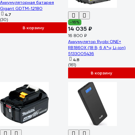
Аккумуляторная батарея
Gigant GDTM-12180
4.7
(30)
-16%
В корзину
14 035 ₽
16 800 ₽
Аккумулятор Ryobi ONE+
RB1860X (18 В; 6 А*ч; Li-ion)
5133005436
4.8
(161)
В корзину