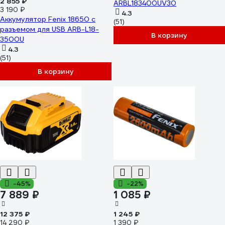
2 855 ₽
ARBL183400UV30
3 190 ₽
4.3
Аккумулятор Fenix 18650 с
(51)
разъемом для USB ARB-L18-
В корзину
3500U
4.3
(51)
В корзину
-45%
-22%
7 889 ₽
1 085 ₽
12 375 ₽
1 245 ₽
14 290 ₽
1 390 ₽