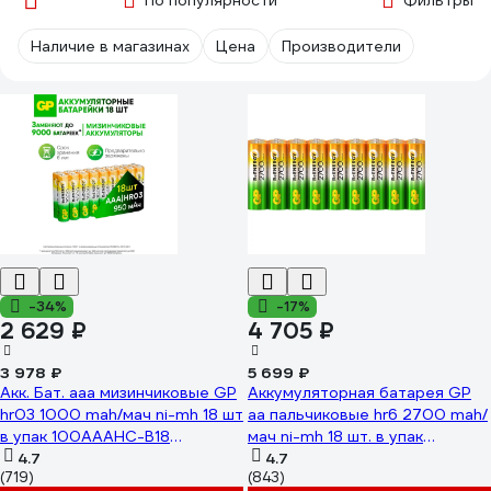
По популярности
Фильтры
Наличие в магазинах
Цена
Производители
-34%
-17%
2 629 ₽
4 705 ₽
3 978 ₽
5 699 ₽
Акк. Бат. ааа мизинчиковые GP
Аккумуляторная батарея GP
hr03 1000 mah/мач ni-mh 18 шт
аа пальчиковые hr6 2700 mah/
в упак 100AAAHC-B18
мач ni-mh 18 шт. в упак
100AAAHC-B18 23948523
4.7
270AAHCRGY-B18 23948517
4.7
(719)
(843)