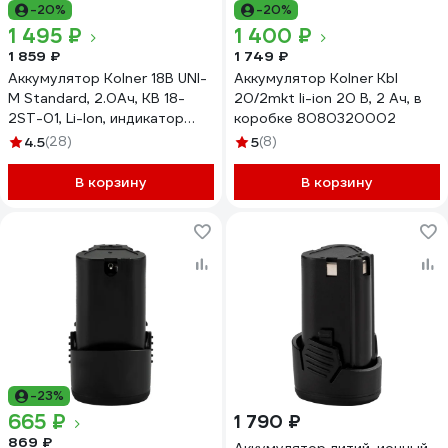
-20%
-20%
1 495 ₽
1 400 ₽
1 859 ₽
1 749 ₽
Аккумулятор Kolner 18В UNI-
Аккумулятор Kolner Kbl
M Standard, 2.0Ач, KB 18-
20/2mkt li-ion 20 В, 2 Ач, в
2ST-01, Li-lon, индикатор
коробке 8080320002
заряда, прорезиненный
4.5
(28)
5
(8)
корпус, защита от
перегрева, КЗ, перезаряда
В корзину
В корзину
8080118005
-23%
665 ₽
1 790 ₽
869 ₽