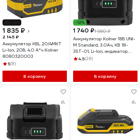
-14%
-12%
1 835 ₽
1 740 ₽
1 980 ₽
2 145 ₽
Аккумулятор Kolner 18В UNI-
Аккумулятор KBL 20/4MKT
M Standard, 3.0Ач, KB 18-
Li-Ion, 20В, 4.0 А*ч Kolner
3ST-01, Li-lon, индикатор
8080320003
заряда, прорезиненный
4.5
(28)
5
(8)
корпус, защита от
перегрева, КЗ, перезаряда
В корзину
8080118006
В корзину