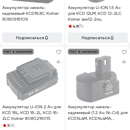
Аккумулятор никель-
Аккумулятор LI-ION 1.5 Ач
кадмиевый KCD16,8С Kolner
для KCD 12LM, KCD 12-2LС
8080916109
Kolner акк12-2лц
4.8
(5)
Подписаться
Подписаться
Нет в наличии
Нет в наличии
Аккумулятор LI-ION 2 Ач для
Аккумулятор никель-
KCD 16L, KCD 16-2L, KCD 16-
кадмиевый (1.2 Ач; Ni-Cd) для
2LC Kolner 8080216015
KCD14.4М, KCD14.4МА,
KCD14.4МС Kolner
3
(4)