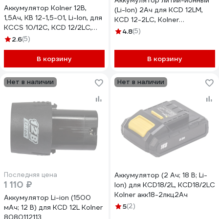
Аккумулятор литий-ионный
Аккумулятор Kolner 12В,
(Li-Ion) 2Ач для KCD 12LM,
1,5Ач, KB 12-1,5-01, Li-Ion, для
KCD 12-2LС, Kolner
KCCS 10/12C, KCD 12/2LC,
8080112114
4.8
(5)
блистер 8080212117
2.6
(5)
В корзину
В корзину
Нет в наличии
Нет в наличии
Последняя цена
Аккумулятор (2 Ач; 18 В; Li-
1 110 ₽
Ion) для KCD18/2L, KCD18/2LС
Kolner акк18-2лкц2Ач
Аккумулятор Li-ion (1500
5
(2)
мАч; 12 В) для KCD 12L Kolner
8080112113