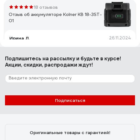
18 отзывов
Отзыв об аккумуляторе Kolner KB 18-3ST-
01
Ирина Л.
26.11.2024
Работает , подошел к фонарю макита
Подпишитесь
на рассылку
и будьте в курсе!
Акции, скидки, распродажи ждут!
5 отзывов
Отзыв об аккумуляторе Kolner KB 12-1,5-01
Егор
28.06.2025
Подписаться
За свою цену этот аккумулятор просто прекрасен!
Лично ручаюсь за него! За 700 рублей лучше не
найти!
Оригинальные товары с гарантией!