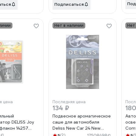
Под
аться
Подписаться
личии
Нет в наличии
Нет
я цена
Последняя цена
Посл
134 ₽
180
ильный
Подвесное ароматическое
Авто
атор DELISS Joy
саше для автомобиля
осве
флакон 14257
Deliss New Car 24 New
Comf
8.03/01
design A AUTOS006.05/01
AUTO
1
5
(2)
5
(1
17508498