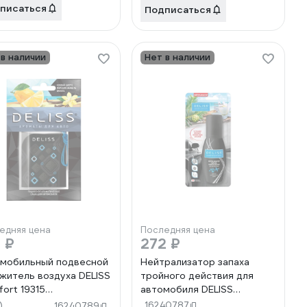
писаться
Подписаться
 в наличии
Нет в наличии
едняя цена
Последняя цена
 ₽
272 ₽
мобильный подвесной
Нейтрализатор запаха
житель воздуха DELISS
тройного действия для
ort 19315
автомобиля DELISS
S006.01/01
Comfort 25272
)
16240787
16240789