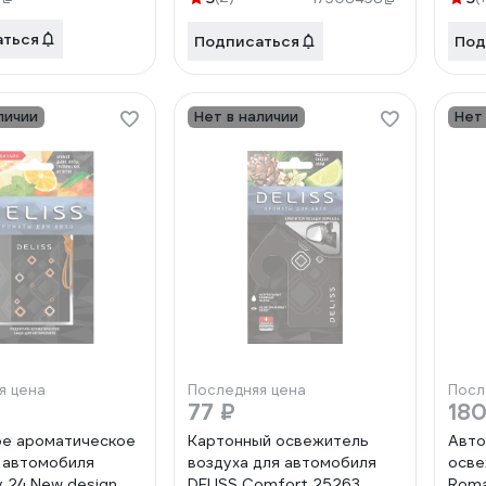
аться
Подписаться
Под
личии
Нет в наличии
Нет
я цена
Последняя цена
Посл
77 ₽
180
е ароматическое
Картонный освежитель
Авто
 автомобиля
воздуха для автомобиля
осве
y 24 New design A
DELISS Comfort 25263
Roma