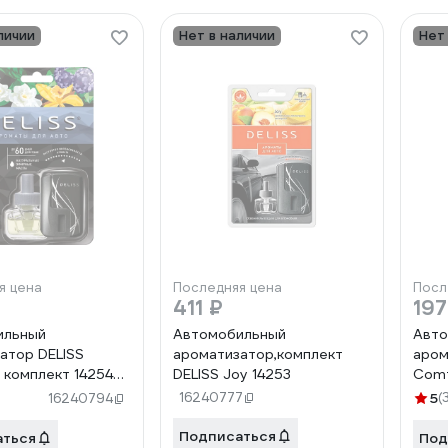
личии
Нет в наличии
Нет
я цена
Последняя цена
Посл
411 ₽
197
ильный
Автомобильный
Авто
атор DELISS
ароматизатор,комплект
аром
 комплект 14254
DELISS Joy 14253
Comf
8.02/01
комп
16240777
5
(
16240794
Подписаться
аться
Под