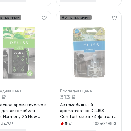
 в наличии
Нет в наличии
едняя цена
Последняя цена
 ₽
313 ₽
есное ароматическое
Автомобильный
 для автомобиля
ароматизатор DELISS
ss Harmony 24 New
Comfort сменный флакон
gn A AUTOS006.04/01
14255 AUTOR008.01/01
08270
5
(2)
16240798