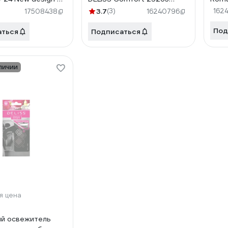
6.03/01
AUTOP006.01/01
AUT
3.7
(3)
162
17508438
16240796
Под
аться
Подписаться
личии
я цена
й освежитель