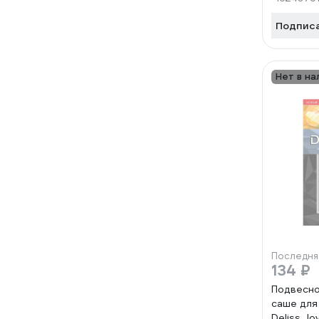
Подпис
Нет в на
Последня
134 ₽
Подвесно
саше для
Deliss Jo