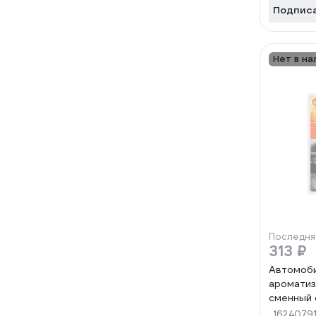
Подпис
Нет в на
Последня
313 ₽
Автомоб
ароматиз
сменный 
AUTOR00
1624079