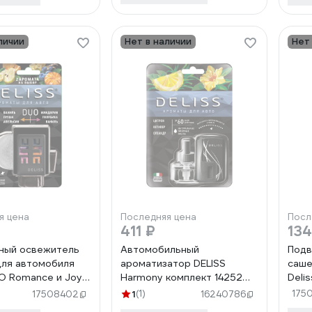
личии
Нет в наличии
Нет
я цена
Последняя цена
Посл
411 ₽
134
ный освежитель
Автомобильный
Подв
для автомобиля
ароматизатор DELISS
саше
UO Romance и Joy 2
Harmony комплект 14252
Deli
 AUTOD004.03/01
AUTOC008.04/01
desi
1
(1)
175
17508402
16240786