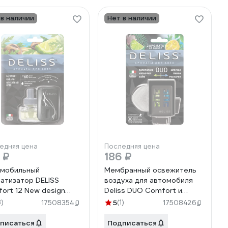
 в наличии
Нет в наличии
едняя цена
Последняя цена
 ₽
186 ₽
мобильный
Мембранный освежитель
атизатор DELISS
воздуха для автомобиля
ort 12 New design
Deliss DUO Comfort и
лект AUTOC008.01/01
Harmony 2 аромата
3)
5
(1)
17508354
17508426
AUTOD004.01/01
писаться
Подписаться