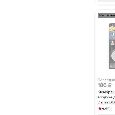
Нет в на
Последня
186 ₽
Мембран
воздуха 
Deliss D
аромата
4.4
(5)