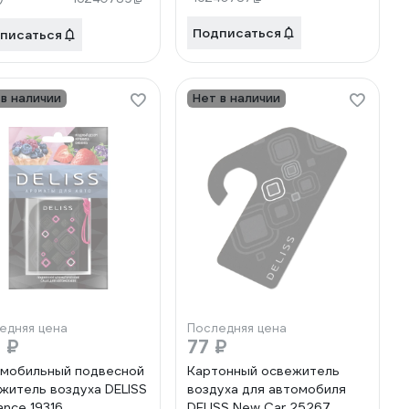
AUTON100.01/01
Подписаться
писаться
 в наличии
Нет в наличии
едняя цена
Последняя цена
 ₽
77 ₽
мобильный подвесной
Картонный освежитель
житель воздуха DELISS
воздуха для автомобиля
nce 19316
DELISS New Car 25267