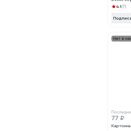
AUTOS00
4.1
(7)
Подпис
Нет в на
Последня
77 ₽
Картонны