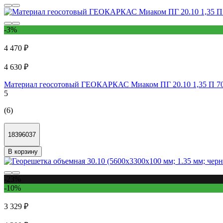
-3%
4 470 ₽
4 630 ₽
Материал геосотовый ГЕОКАРКАС Миаком ПГ 20.10 1,35 П 70
5
(6)
18396037
В корзину
-23%
-10%
3 329 ₽