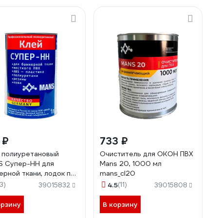
 ₽
733 ₽
 полиуретановый
Очиститель для ОКОН ПВХ
 Супер-НН для
Mans 20, 1000 мл
ерной ткани, лодок пвх,
mans_cl20
и, канистра 1л mans_nn
13)
4.5
(11)
39015832
39015808
орзину
В корзину