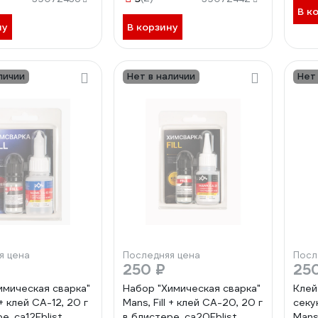
В к
ну
В корзину
личии
Нет в наличии
Нет
я цена
Последняя цена
Посл
250 ₽
25
имическая сварка"
Набор "Химическая сварка"
Клей
 + клей CA-12, 20 г
Mans, Fill + клей CA-20, 20 г
секу
е, ca12Fblist
в блистере, ca20Fblist
Mans