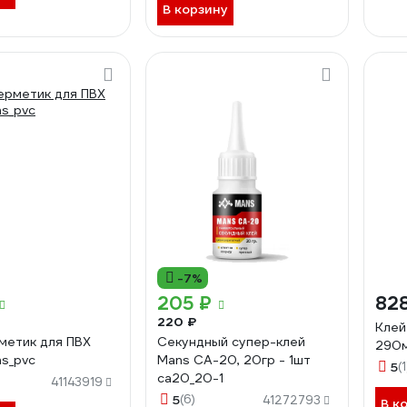
В корзину
-7%
205 ₽
82
220 ₽
Клей
метик для ПВХ
Секундный супер-клей
290
mans_pvc
Mans CA-20, 20гр - 1шт
5
(1
ca20_20-1
41143919
5
(6)
41272793
В к