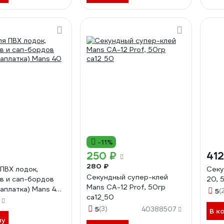
-11%
250 ₽
412
280 ₽
 ПВХ лодок,
Секу
Секундный супер-клей
в и сап-бордов
20, 
Mans CA-12 Prof, 50гр
заплатка) Mans 40
5
(
ca12_50
5
(3)
40388507
В к
ну