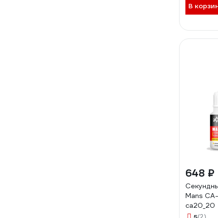
В корзи
648 ₽
Секундны
Mans CA-2
ca20_20
5
(2)