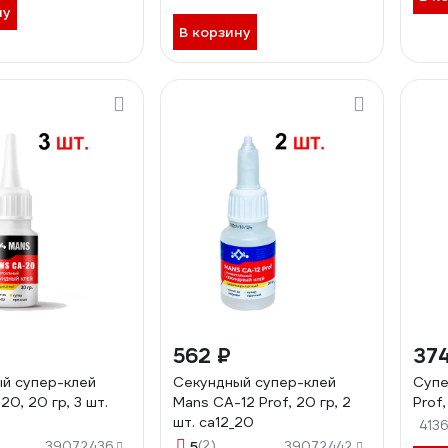
ну
В корзину
562 ₽
37
й супер-клей
Секундный супер-клей
Супе
0, 20 гр, 3 шт.
Mans CA-12 Prof, 20 гр, 2
Prof
шт. ca12_20
413
5
(2)
39072436
39072442