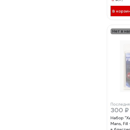
В корзи
Нет в на
Последня
300 ₽
Набор "Х
Mans, Fill
в блистер