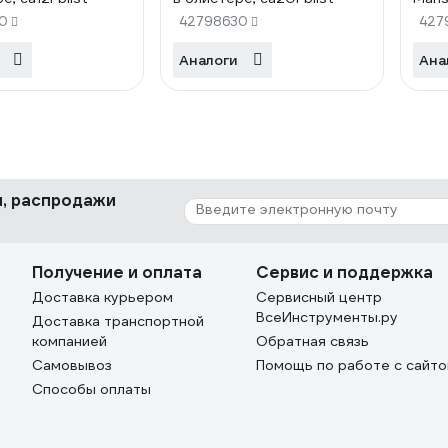
Prof,
0
42798630
427
упако
Аналоги
Ана
ки, распродажи
Получение и оплата
Сервис и поддержка
Доставка курьером
Сервисный центр
ВсеИнструменты.ру
Доставка транспортной
компанией
Обратная связь
Самовывоз
Помощь по работе с сайт
Способы оплаты