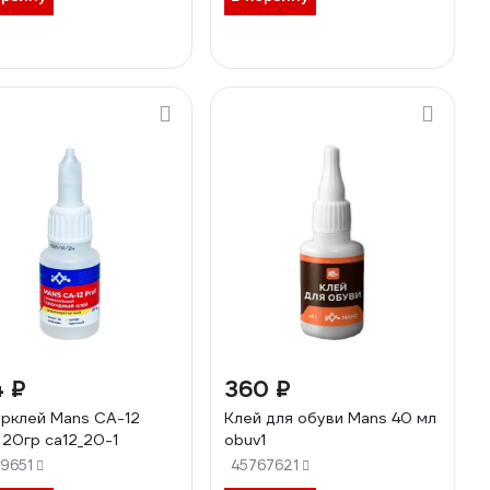
4 ₽
360 ₽
рклей Mans CA-12
Клей для обуви Mans 40 мл
, 20гр ca12_20-1
obuv1
69651
45767621