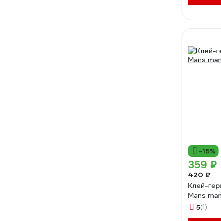
-15%
359 ₽
420 ₽
Клей-гер
Mans 
5
(1)