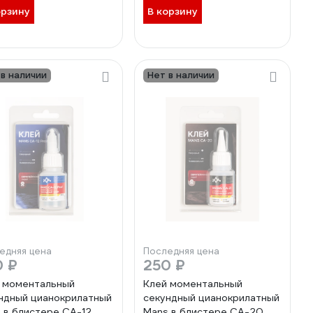
орзину
В корзину
 в наличии
Нет в наличии
едняя цена
Последняя цена
0 ₽
250 ₽
 моментальный
Клей моментальный
ндный цианокрилатный
секундный цианокрилатный
 в блистере CA-12
Mans в блистере CA-20,