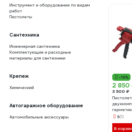
Инструмент и оборудование по видам
работ
Пистолеты
Сантехника
Инженерная сантехника
Комплектующие и расходные
материалы для сантехники
Крепеж
-19%
2 850
Химический
3 500 ₽
Пистолет
двухкомп
Автогаражное оборудование
герметик
DUO (мех
5
(1)
Автомобильные аксессуары
mans_2k
В корзи