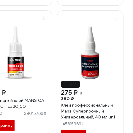
-24%
 ₽
275 ₽
360 ₽
ндный клей MANS CA-
Клей профессиональный
50 г ca20_50
Mans Суперпрочный
2)
39015766
Универсальный, 40 мл un1
45615969
орзину