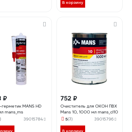
В корзину
8 ₽
752 ₽
-герметик MANS HD
Очиститель для ОКОН ПВХ
мл mans_ms
Mans 10, 1000 мл mans_cl10
)
5
(3)
39015784
39015796
орзину
В корзину