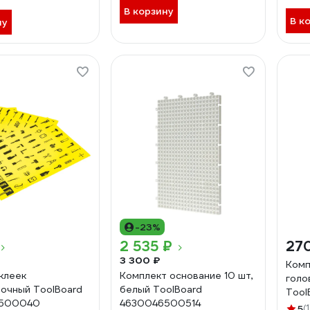
В корзину
В к
ну
-23%
2 535 ₽
27
3 300 ₽
Комп
клеек
Комплект основание 10 шт,
голо
очный ToolBoard
белый ToolBoard
Tool
6500040
4630046500514
5
(1