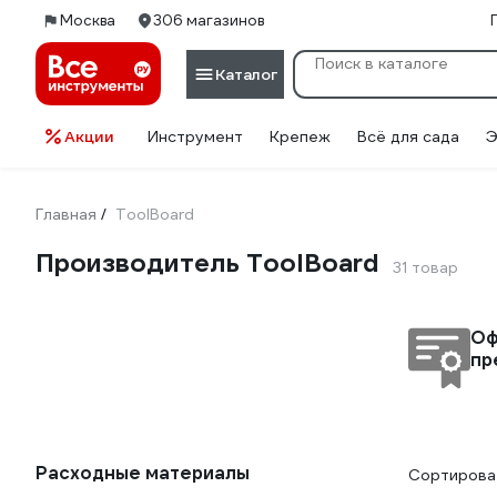
Москва
306 магазинов
Каталог
Акции
Инструмент
Крепеж
Всё для сада
Э
Главная
ToolBoard
/
Производитель ToolBoard
31 товар
Оф
пр
Расходные материалы
Сортироват