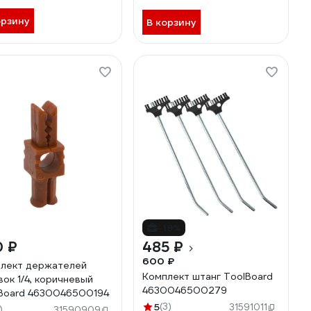
орзину
В корзину
-19%
0 ₽
485 ₽
600 ₽
лект держателей
Комплект штанг ToolBoard
вок 1/4, коричневый
4630046500279
Board 4630046500194
5
(3)
31591011
)
31590909