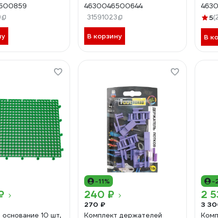
500859
4630046500644
463
9
31591023
5
(
ну
В корзину
В к
-11%
-
₽
240 ₽
2 5
270 ₽
3 30
 основание 10 шт,
Комплект держателей
Комп