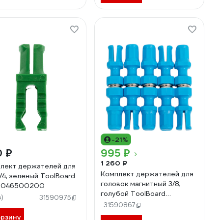
-21%
0 ₽
995 ₽
1 260 ₽
лект держателей для
Комплект держателей для
1/4, зеленый ToolBoard
головок магнитный 3/8,
0046500200
голубой ToolBoard
4)
31590975
4630046500163
31590867
орзину