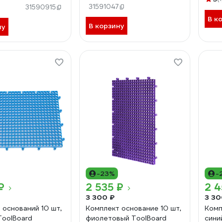
31591047
31590915
В к
В корзину
ну
-23%
-
₽
2 535 ₽
2 4
3 300 ₽
3 30
 оснований 10 шт,
Комплект основание 10 шт,
Комп
ToolBoard
фиолетовый ToolBoard
сини