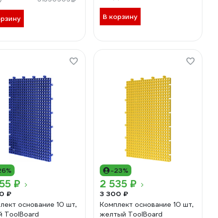
В корзину
орзину
26%
-23%
55 ₽
2 535 ₽
0 ₽
3 300 ₽
лект основание 10 шт,
Комплект основание 10 шт,
й ToolBoard
желтый ToolBoard