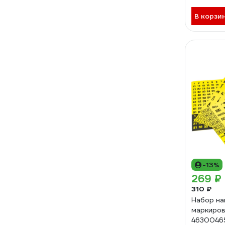
В корзи
-13%
269 ₽
310 ₽
Набор на
маркиров
463004