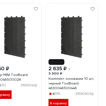
-20%
50 ₽
2 635 ₽
3 300 ₽
р MINI ToolBoard
Комплект основание 10 шт,
0046500026
черный ToolBoard
8
(12)
31591041
4630046500446
5
(56)
31590903
орзину
В корзину