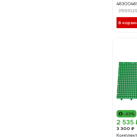
4630046
3159102
В корзи
-23%
2 535 
3 300 ₽
Комплект