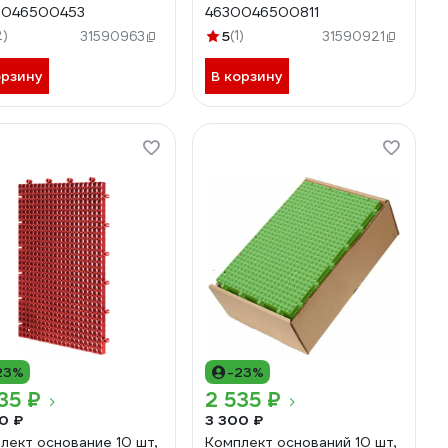
0046500453
4630046500811
2)
5
(1)
31590963
31590921
орзину
В корзину
23%
-23%
35 ₽
2 535 ₽
0 ₽
3 300 ₽
лект основание 10 шт,
Комплект оснований 10 шт,