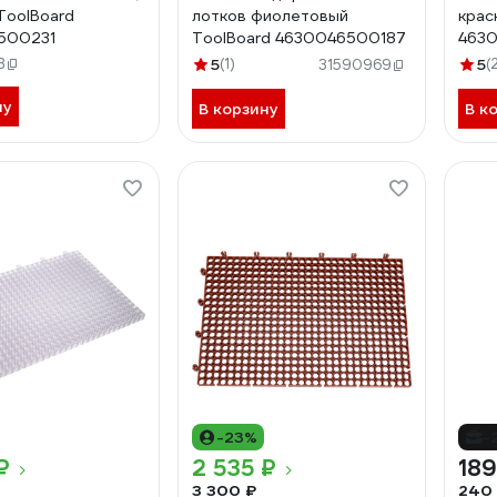
ToolBoard
лотков фиолетовый
крас
500231
ToolBoard 4630046500187
463
3
5
(1)
5
(
31590969
ну
В корзину
В к
-23%
-
₽
2 535 ₽
189
3 300 ₽
240