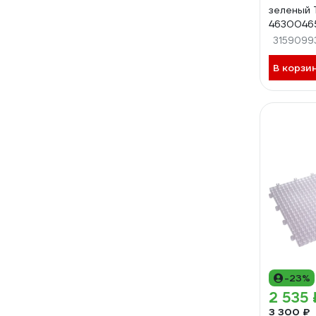
зеленый 
4630046
3159099
В корзи
-23%
2 535 
3 300 ₽