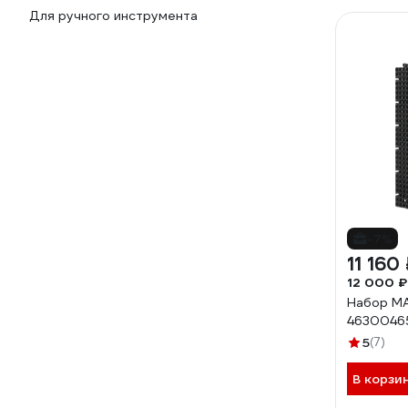
Для ручного инструмента
-7%
11 160
12 000 ₽
Набор MA
4630046
5
(7)
В корзи