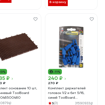
В корзину
23%
-11%
35 ₽
240 ₽
0 ₽
270 ₽
лект основание 10 шт,
Комплект держателей
чневый ToolBoard
головок 1/2 и бит 5/16,
0046500460
синий ToolBoard
4630046500156
90879
5
(3)
31590933