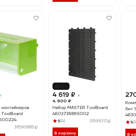
-6%
4 619 ₽
27
4 900 ₽
Комп
 контейнеров
Набор MASTER ToolBoard
бит 
 ToolBoard
4603736865002
463
500224
5
(4)
31591017
5
(
31590885
В корзину
В к