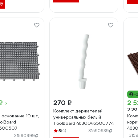
ну
-
₽
270 ₽
2 5
3 30
Комплект держателей
 основание 10 шт,
Комп
универсальных белый
olBoard
кори
ToolBoard 4630046500774
500507
463
5
(4)
31590939
315
31590999