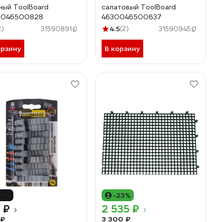
ный ToolBoard
салатовый ToolBoard
0046500828
4630046500637
2)
4.5
(2)
31590891
31590945
орзину
В корзину
21%
-23%
 ₽
2 535 ₽
 ₽
3 300 ₽