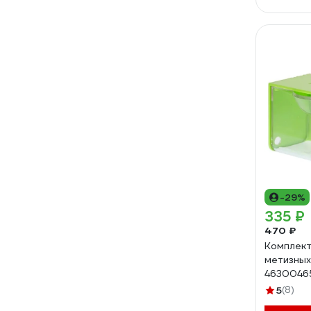
-29%
335 ₽
470 ₽
Комплект
метизных
4630046
5
(8)