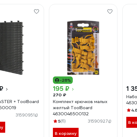
-28%
 ₽
195 ₽
1 3
270 ₽
Набо
STER + ToolBoard
Комплект крючков малых
463
500019
желтый ToolBoard
4.
4630046500132
31590951
5
(6)
31590927
В к
ну
В корзину