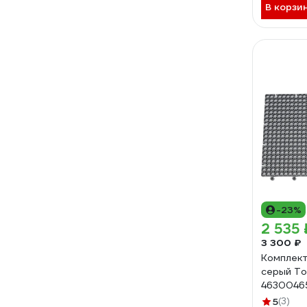
В корзи
-23%
2 535 
3 300 ₽
Комплект
серый To
4630046
5
(3)