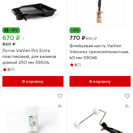
-18%
-5%
670 ₽
770 ₽
810 ₽
820 ₽
Флейцевая кисть VaiVen
Лоток VaiVen Pro Extra
Velourex трехкомпонентная,
пластиковый, для валиков
40 мм 59046
длиной 250 мм 59504
5
(1)
5
(8)
В корзину
В корзину