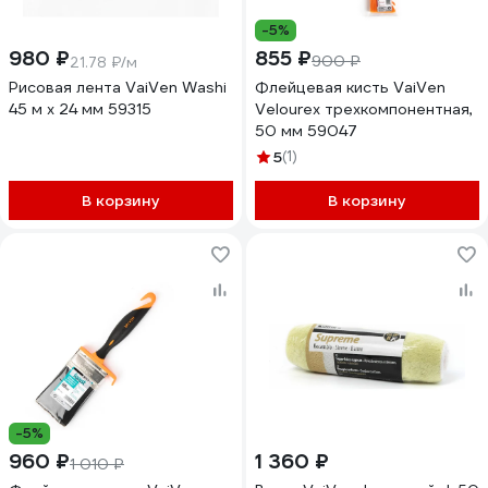
-5%
980 ₽
855 ₽
900 ₽
21.78 ₽/м
Рисовая лента VaiVen Washi
Флейцевая кисть VaiVen
45 м х 24 мм 59315
Velourex трехкомпонентная,
50 мм 59047
5
(1)
В корзину
В корзину
-5%
960 ₽
1 360 ₽
1 010 ₽