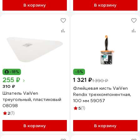
В корзину
В корзину
-18%
-5%
255 ₽
1 321 ₽
1 390 ₽
310 ₽
Флейцевая кисть VaiVen
Шпатель VaiVen
Rendix трехкомпонентная,
треугольный, пластиковый
100 мм 59057
08098
5
(1)
2
(1)
В корзину
В корзину