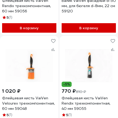
Флейцевая кисть VaiVen
Валик VaiVen фасадный d-50
Rendix трехкомпонентная,
мм, для бюгеля d-8мм, 22 см
60 мм 59056
59120
5
(1)
В корзину
В корзину
-5%
1 020 ₽
770 ₽
810 ₽
Флейцевая кисть VaiVen
Флейцевая кисть VaiVen
Velourex трехкомпонентная,
Rendix трехкомпонентная,
60 мм 59048
40 мм 59055
5
(1)
5
(1)