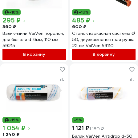
-18%
-19%
295 ₽
485 ₽
360 ₽
600 ₽
Валик-мини VaiVen поролон,
Станок каркасная система Ø
для бюгеля d-6мм, 110 мм
50, двухкомпонентная ручка
59215
22 см VaiVen 59110
В корзину
В корзину
-15%
-5%
1 054 ₽
1 121 ₽
1 180 ₽
1 240 ₽
Валик VaiVen Antidrop d-50