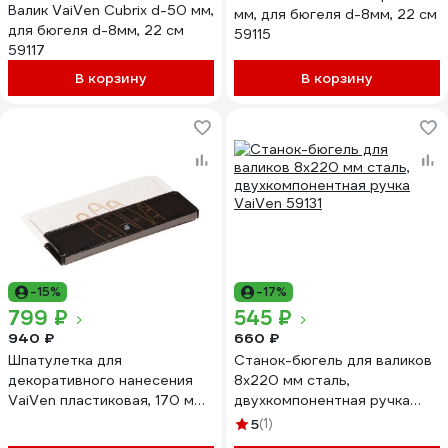
Валик VaiVen Cubrix d-50 мм,
мм, для бюгеля d-8мм, 22 см
для бюгеля d-8мм, 22 см
59115
59117
В корзину
В корзину
-15%
-17%
799 ₽
545 ₽
940 ₽
660 ₽
Шпатулетка для
Станок-бюгель для валиков
декоративного нанесения
8х220 мм сталь,
VaiVen пластиковая, 170 мм
двухкомпонентная ручка
13040
VaiVen 59131
5
(1)