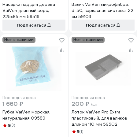
Насадки пад для дерева
Валик VaiVen микрофибра,
VaiVen длинный ворс,
d-50, каркасная система, 22
225х85 мм 59516
см 59103
Подписаться
Подписаться
Нет в наличии
Нет в наличии
Последняя цена
Последняя цена
1 660 ₽
200 ₽
/шт
Губка VaiVen морская,
Лоток VaiVen Pro Extra
натуральная 09589
пластиковый, для валиков
длиной 110 мм 59502
5
(3)
5
(1)