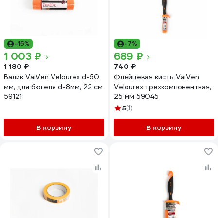
-15%
-7%
1 003 ₽
689 ₽
1 180 ₽
740 ₽
Валик VaiVen Velourex d-50
Флейцевая кисть VaiVen
мм, для бюгеля d-8мм, 22 см
Velourex трехкомпонентная,
59121
25 мм 59045
5
(1)
В корзину
В корзину