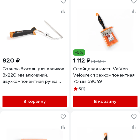
-5%
820 ₽
1 112 ₽
1 170 ₽
Станок-бюгель для валиков
Флейцевая кисть VaiVen
8х220 мм алюминий,
Velourex трехкомпонентная,
двухкомпонентная ручка
75 мм 59049
VaiVen 59130
5
(1)
В корзину
В корзину