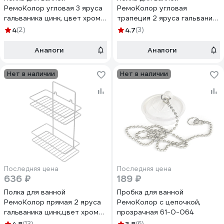
РемоКолор угловая 3 яруса
РемоКолор угловая
гальваника цинк, цвет хром
трапеция 2 яруса гальваника
67-0-652
цинк,цвет хром 67-0-654
4
(2)
4.7
(3)
Аналоги
Аналоги
Нет в наличии
Нет в наличии
Последняя цена
Последняя цена
636 ₽
189 ₽
Полка для ванной
Пробка для ванной
РемоКолор прямая 2 яруса
РемоКолор с цепочкой,
гальваника цинк,цвет хром
прозрачная 61-0-064
67-0-657
(13)
(6)