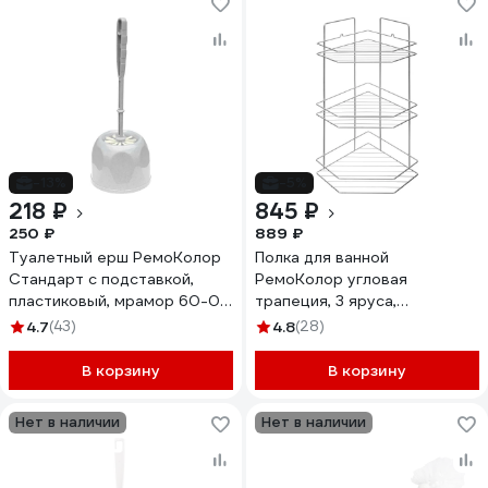
-13%
-5%
218 ₽
845 ₽
250 ₽
889 ₽
Туалетный ерш РемоКолор
Полка для ванной
Стандарт с подставкой,
РемоКолор угловая
пластиковый, мрамор 60-0-
трапеция, 3 яруса,
102
гальваника цинк, цвет хром
4.7
(43)
4.8
(28)
67-0-655
В корзину
В корзину
Нет в наличии
Нет в наличии