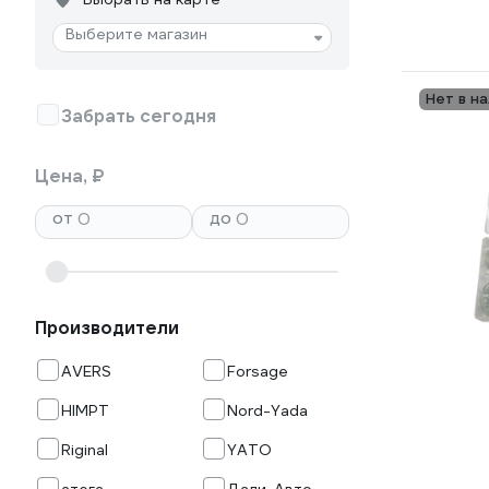
Выберите магазин
Нет в н
Забрать сегодня
Цена, ₽
от
до
Производители
AVERS
Forsage
HIMPT
Nord-Yada
Riginal
YATO