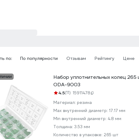
ь по:
По популярности
Отзывам
Рейтингу
Цене
аличии
Набор уплотнительных колец 265 
ODA-9003
4.5
(11)
15911478
Материал:
резина
Max внутренний диаметр:
17.17 мм
Min внутренний диаметр:
4.8 мм
Толщина:
3.53 мм
Количество в упаковке:
265 шт