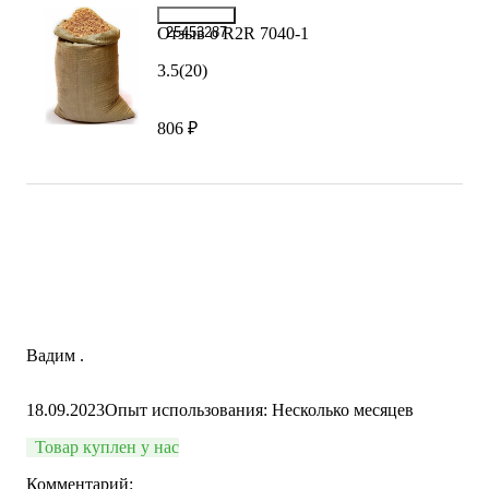
Отзыв о R2R 7040-1
25453287
3.5
(20)
806 ₽
Вадим .
18.09.2023
Опыт использования: Несколько месяцев
Товар куплен у нас
Комментарий: