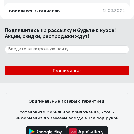
Бреславец Станислав
13.03.2022
качественные материалы, удобство использования,
гарантия 7 лет
Подпишитесь
на рассылку
и будьте в курсе!
Акции, скидки, распродажи ждут!
4 отзыва
Отзыв о Rossinka Н02-72
Подписаться
Пользователь
25.11.2022
Достоинства: качественный и недорогой Недостатки:
нет
Оригинальные товары с гарантией!
Установите мобильное приложение, чтобы
информация по заказам всегда была под рукой