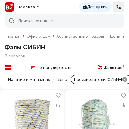
Москва
Для юрлиц
Поиск в каталоге
Главная
/
Офис и дом
/
Хозяйственные товары
/
Цепи и к
Фалы СИБИН
8 товаров
По популярности
Фильтры
Наличие в магазинах
Цена
Производители: СИБИН