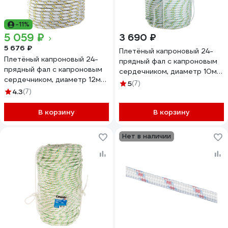
-11%
5 059 ₽
3 690 ₽
5 676 ₽
Плетёный капроновый 24-
Плетёный капроновый 24-
прядный фал с капроновым
прядный фал с капроновым
сердечником, диаметр 10мм,
сердечником, диаметр 12мм,
бухта 100м, 1300кгс СИБИН
5
(7)
бухта 100м, 2200кгс СИБИН
4.3
(7)
50220-10
50220-12
В корзину
В корзину
Нет в наличии