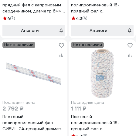
прядный фал с капроновым
полипропиленовый 16-
сердечником, диаметр 6мм,
прядный фал с
бухта 100м, 650кгс СИБИН
полипропиленовым
4
(7)
4.3
(4)
50220-06
сердечником, диаметр 8мм,
бухта 100м, 520кгс СИБИН
Аналоги
Аналоги
50215-08
Нет в наличии
Нет в наличии
Последняя цена
Последняя цена
2 792 ₽
1 111 ₽
Плетёный
Плетёный
полипропиленовый фал
полипропиленовый 16-
СИБИН 24-прядный диаметр
прядный фал с
10 мм, бухта 100 м, 700 кгс
полипропиленовым
(6)