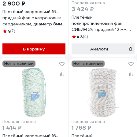
2 900 ₽
Последняя цена
3 424 ₽
Плетёный капроновый 16-
Плетёный
прядный фал с капроновым
полипропиленовый фал
сердечником, диаметр 8мм,
СИБИН 24-прядный 12 мм,
бухта 100м, 1000кгс СИБИН
4
(7)
бухта 100 м, 1000 кгс
50220-08
4.3
(4)
50215-12
В корзину
Аналоги
Нет в наличии
Нет в наличии
Последняя цена
Последняя цена
1 414 ₽
1 768 ₽
Плетёный капроновый 16-
Плетёный