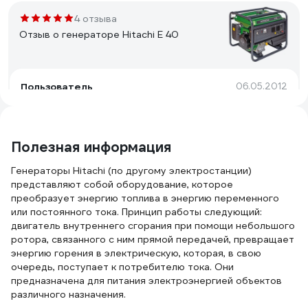
4 отзыва
Отзыв о генераторе Hitachi E 40
Пользователь
06.05.2012
Очень надежная и мощная электростанция,неплохая
экономия топлива,достаточно
ремонтопригодная,качество высший бал!
Полезная информация
Генераторы Hitachi (по другому электростанции)
3 отзыва
представляют собой оборудование, которое
Отзыв о генераторе Hitachi E 42 SB
преобразует энергию топлива в энергию переменного
или постоянного тока. Принцип работы следующий:
двигатель внутреннего сгорания при помощи небольшого
ротора, связанного с ним прямой передачей, превращает
jakovlev.zhenya2012
18.08.2012
энергию горения в электрическую, которая, в свою
очередь, поступает к потребителю тока. Они
Хороший вес для генератора такой мощности.
предназначена для питания электроэнергией объектов
Отличный японский двигатель, заводится с первого
различного назначения.
тыка. Хороший итальянский альтернатор Не очень