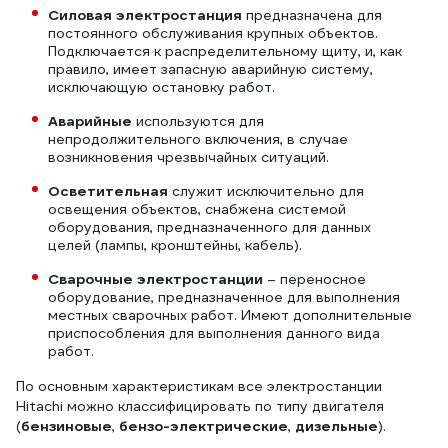
громкий выхлоп. Расход топлива на уровне
Силовая электростанция
предназначена для
генераторов 2,2 КВА
постоянного обслуживания крупных объектов.
Подключается к распределительному щиту, и, как
правило, имеет запасную аварийную систему,
исключающую остановку работ.
Аварийные
используются для
непродолжительного включения, в случае
возникновения чрезвычайных ситуаций.
Осветительная
служит исключительно для
освещения объектов, снабжена системой
оборудования, предназначенного для данных
целей (лампы, кронштейны, кабель).
Сварочные электростанции
– переносное
оборудование, предназначенное для выполнения
местных сварочных работ. Имеют дополнительные
приспособления для выполнения данного вида
работ.
По основным характеристикам все электростанции
Hitachi можно классифицировать по типу двигателя
(
бензиновые
,
бензо-электрические
,
дизельные
).