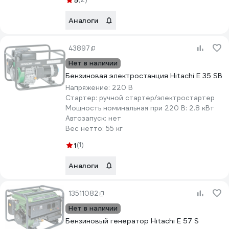
5
Аналоги
43897
Нет в наличии
Бензиновая электростанция Hitachi E 35 SB
Напряжение:
220 В
Стартер:
ручной стартер/электростартер
Мощность номинальная при 220 В:
2.8 кВт
Автозапуск:
нет
Вес нетто:
55 кг
1
(1)
Аналоги
13511082
Нет в наличии
Бензиновый генератор Hitachi E 57 S