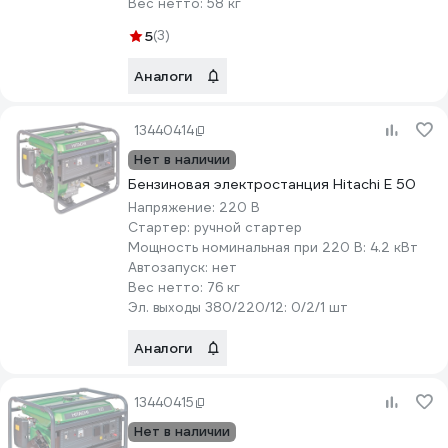
Вес нетто:
58 кг
5
(3)
Аналоги
13440414
Нет в наличии
Бензиновая электростанция Hitachi E 50
Напряжение:
220 В
Стартер:
ручной стартер
Мощность номинальная при 220 В:
4.2 кВт
Автозапуск:
нет
Вес нетто:
76 кг
Эл. выходы 380/220/12:
0/2/1 шт
Аналоги
13440415
Нет в наличии