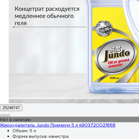
25248747
Нет в наличии
Жироудалитель Jundo Премиум 5 л 4903720021668
Объем:
5 л
Форма выпуска:
канистра