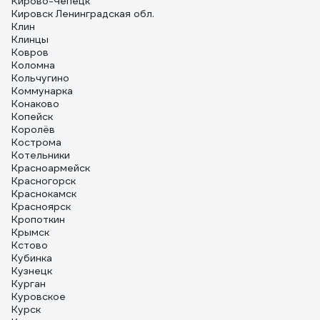
Кирово-Чепецк
Кировск Ленинградская обл.
Клин
Клинцы
Ковров
Коломна
Кольчугино
Коммунарка
Конаково
Копейск
Королёв
Кострома
Котельники
Красноармейск
Красногорск
Краснокамск
Красноярск
Кропоткин
Крымск
Кстово
Кубинка
Кузнецк
Курган
Куровское
Курск