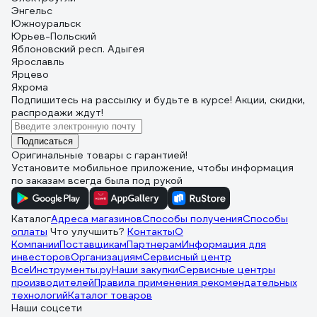
Энгельс
Южноуральск
Юрьев-Польский
Яблоновский респ. Адыгея
Ярославль
Ярцево
Яхрома
Подпишитесь
на рассылку
и будьте в курсе! Акции, скидки,
распродажи ждут!
Подписаться
Оригинальные товары с гарантией!
Установите мобильное приложение, чтобы информация
по заказам всегда была под рукой
Каталог
Адреса магазинов
Способы получения
Способы
оплаты
Что улучшить?
Контакты
О
Компании
Поставщикам
Партнерам
Информация для
инвесторов
Организациям
Сервисный центр
ВсеИнструменты.ру
Наши закупки
Сервисные центры
производителей
Правила применения рекомендательных
технологий
Каталог товаров
Наши соцсети