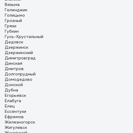
Вязьма
Геленджик
Голицыно
Грозный
Грязи
Губкин
Гусь-Хрустальный
Дедовск
Дзержинск
Дзержинский
Димитровград
Динская
Дмитров
Долгопрудный
Домодедово
Донской
Дубна
Егорьевск
Елабуга
Елец
Ессентуки
Ефремов
Железногорск
Жигулевск
Жуковский