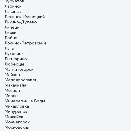
Курчатов
Лабинск
Лакинск
Ленинск-Кузнецкий
Ликино-Дулево
Липецк
Лиски
Лобня
Лосино-Петровский
Луга
Луховицы
Лыткарино
Люберцы
Магнитогорск
Майкоп
Малоярославец
Махачкала
Мегион
Миасс
Минеральные Воды
Михайловка
Мичуринск
Можайск
Мончегорск
Московский