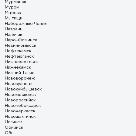
Мурманск
Муром
Мценск
Мытищи
Набережные Челны
Назрань
Нальчик
Наро-Фоминск
Невинномысск
Нефтекамск
Нефтеюганск
Нижневартовск
Нижнекамск
Нижний Тагил
Нововоронеж
Новокузнецк
Новокуйбышевск
Новомосковск
Новороссийск
Новочебоксарск
Новочеркасск
Новошахтинск
Ногинск
Обнинск
Обь