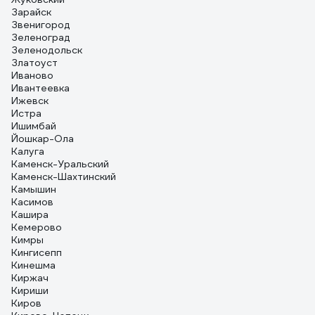
Зарайск
Звенигород
Зеленоград
Зеленодольск
Златоуст
Иваново
Ивантеевка
Ижевск
Истра
Ишимбай
Йошкар-Ола
Калуга
Каменск-Уральский
Каменск-Шахтинский
Камышин
Касимов
Кашира
Кемерово
Кимры
Кингисепп
Кинешма
Киржач
Кириши
Киров