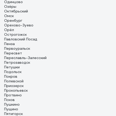
Одинцово
Озёры
Октябрьский
Омск
Оренбург
Орехово-Зуево
Орёл
Острогожск
Павловский Посад
Пенза
Первоуральск
Пересвет
Переславль-Залесский
Петрозаводск
Петушки
Подольск
Покров
Полевской
Приозерск
Прокопьевск
Протвино
Псков
Пушкино
Пущино
Пятигорск