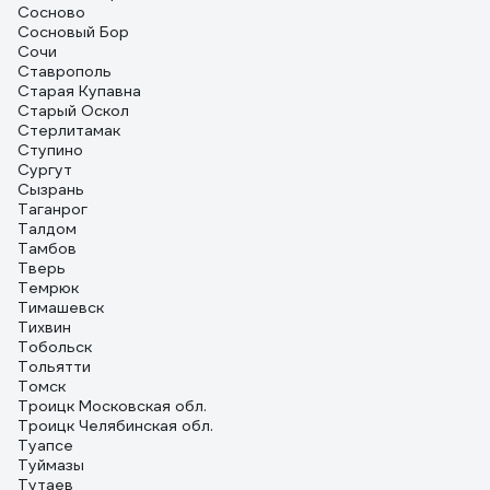
Сосново
Сосновый Бор
Сочи
Ставрополь
Старая Купавна
Старый Оскол
Стерлитамак
Ступино
Сургут
Сызрань
Таганрог
Талдом
Тамбов
Тверь
Темрюк
Тимашевск
Тихвин
Тобольск
Тольятти
Томск
Троицк Московская обл.
Троицк Челябинская обл.
Туапсе
Туймазы
Тутаев