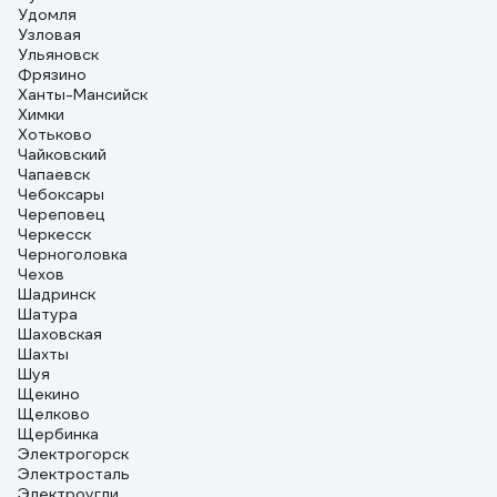
Удомля
Узловая
Ульяновск
Фрязино
Ханты-Мансийск
Химки
Хотьково
Чайковский
Чапаевск
Чебоксары
Череповец
Черкесск
Черноголовка
Чехов
Шадринск
Шатура
Шаховская
Шахты
Шуя
Щекино
Щелково
Щербинка
Электрогорск
Электросталь
Электроугли