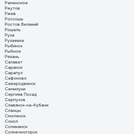
Раменское
Реутов
Ржев
Россошь
Ростов Великий
Рошаль
Руза
Рузаевка
Рыбинск
Рыбное
Рязань
Салават
Саранск
Сарапул
Сафоново
Северодвинск
Семилуки
Сергиев Посад
Серпухов
Славянск-на-Кубани
Сланцы
Смоленск
Сокол
Соликамск
Солнечногорск