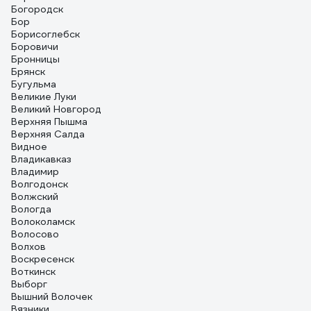
Богородск
Бор
Борисоглебск
Боровичи
Бронницы
Брянск
Бугульма
Великие Луки
Великий Новгород
Верхняя Пышма
Верхняя Салда
Видное
Владикавказ
Владимир
Волгодонск
Волжский
Вологда
Волоколамск
Волосово
Волхов
Воскресенск
Воткинск
Выборг
Вышний Волочек
Вязники