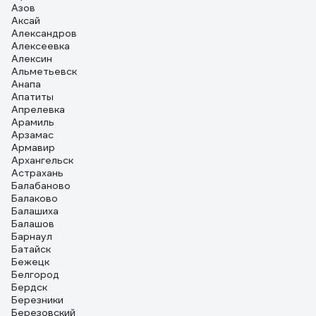
Азов
Аксай
Александров
Алексеевка
Алексин
Альметьевск
Анапа
Апатиты
Апрелевка
Арамиль
Арзамас
Армавир
Архангельск
Астрахань
Балабаново
Балаково
Балашиха
Балашов
Барнаул
Батайск
Бежецк
Белгород
Бердск
Березники
Березовский