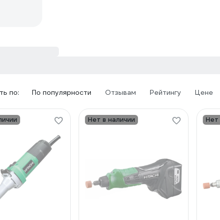
ь по:
По популярности
Отзывам
Рейтингу
Цене
личии
Нет в наличии
Нет