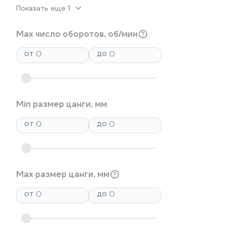
Показать еще 1
Max число оборотов, об/мин
от
до
Min размер цанги, мм
от
до
Max размер цанги, мм
от
до