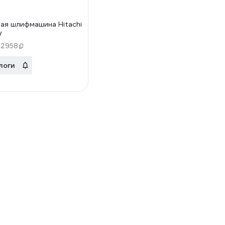
ая шлифмашина Hitachi
V
92958
логи