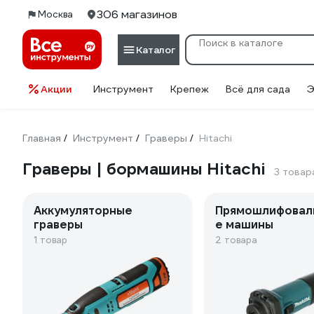
306 магазинов
Москва
Каталог
Акции
Инструмент
Крепеж
Всё для сада
Э
Главная
Инструмент
Граверы
Hitachi
/
/
/
Граверы | бормашины Hitachi
3 товар
Аккумуляторные
Прямошлифовал
граверы
е машины
1 товар
2 товара