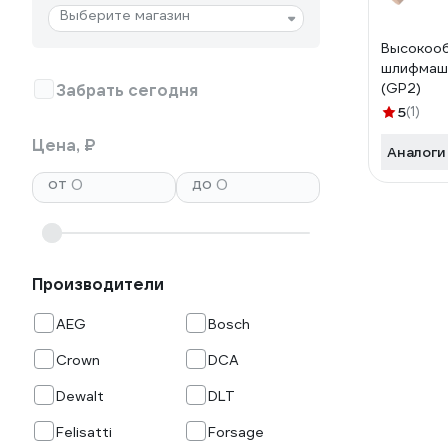
Выберите магазин
Высокоо
шлифмаши
(GP2)
Забрать сегодня
5
(1)
Цена, ₽
Аналоги
от
до
Производители
AEG
Bosch
Crown
DCA
Dewalt
DLT
Felisatti
Forsage