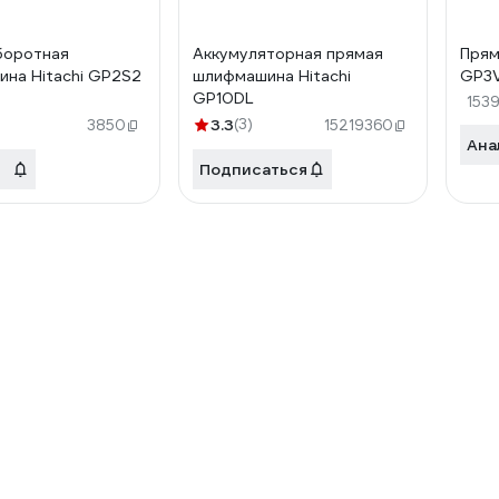
боротная
Аккумуляторная прямая
Прям
на Hitachi GP2S2
шлифмашина Hitachi
GP3
GP10DL
153
3.3
(3)
3850
15219360
Ана
Подписаться