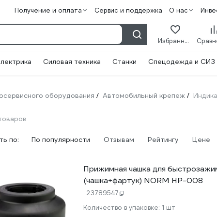
Получение и оплата
Сервис и поддержка
О нас
Инве
Избранное
лектрика
Силовая техника
Станки
Спецодежда и СИЗ
тосервисного оборудования
Автомобильный крепеж
Индика
/
/
товаров
ь по:
По популярности
Отзывам
Рейтингу
Цене
Прижимная чашка для быстрозажи
(чашка+фартук) NORM HP-008
23789547
Количество в упаковке:
1 шт