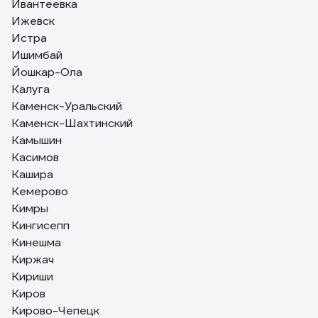
Ивантеевка
Ижевск
Истра
Ишимбай
Йошкар-Ола
Калуга
Каменск-Уральский
Каменск-Шахтинский
Камышин
Касимов
Кашира
Кемерово
Кимры
Кингисепп
Кинешма
Киржач
Кириши
Киров
Кирово-Чепецк