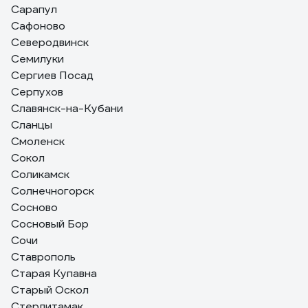
Сарапул
Сафоново
Северодвинск
Семилуки
Сергиев Посад
Серпухов
Славянск-на-Кубани
Сланцы
Смоленск
Сокол
Соликамск
Солнечногорск
Сосново
Сосновый Бор
Сочи
Ставрополь
Старая Купавна
Старый Оскол
Стерлитамак