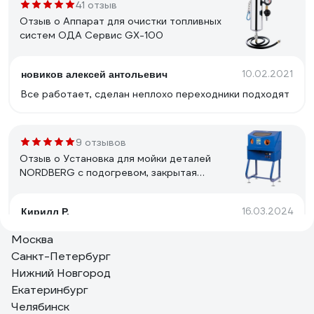
41 отзыв
Отзыв о Аппарат для очистки топливных
систем ОДА Сервис GX-100
10.02.2021
новиков алексей антольевич
Все работает, сделан неплохо переходники подходят
9 отзывов
Отзыв о Установка для мойки деталей
NORDBERG с подогревом, закрытая
NW150
16.03.2024
Кирилл Р.
Удобная, простая, легка в использовании функционал
Москва
не ограничен
Санкт-Петербург
Нижний Новгород
Екатеринбург
12 отзывов
Челябинск
Отзыв о Пескоструйный аппарат ZITREK