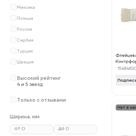
Мексика
Польша
Россия
Сербия
Турция
Флейцева
Контрфо
Швеция
1548463
Высокий рейтинг
Подпис
4 и 5 звезд
Только с отзывами
Нет в на
Ширина, мм
от
до