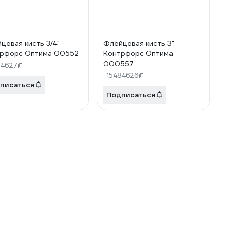
цевая кисть 3/4"
Флейцевая кисть 3"
рфорс Оптима 00552
Контрфорс Оптима
000557
84627
15484626
писаться
Подписаться