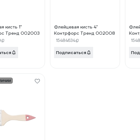
я кисть 1"
Флейцевая кисть 4"
Флей
рс Тренд 002003
Контрфорс Тренд 002008
Конт
9
15484634
154
аться
Подписаться
Под
личии