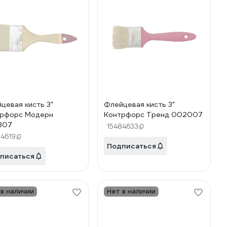
цевая кисть 3"
Флейцевая кисть 3"
рфорс Модерн
Контрфорс Тренд 002007
307
15484633
84619
Подписаться
писаться
 в наличии
Нет в наличии