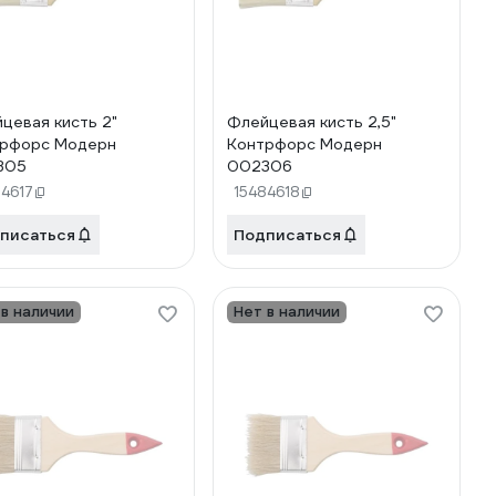
цевая кисть 2"
Флейцевая кисть 2,5"
рфорс Модерн
Контрфорс Модерн
305
002306
84617
15484618
писаться
Подписаться
 в наличии
Нет в наличии