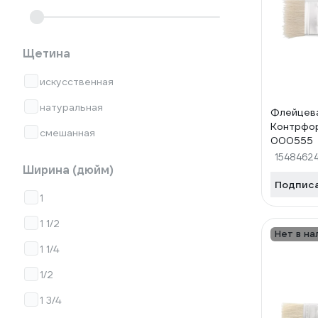
Щетина
искусственная
натуральная
Флейцева
Контрфо
смешанная
000555
1548462
Ширина (дюйм)
Подпис
1
1 1/2
Нет в на
1 1/4
1/2
1 3/4