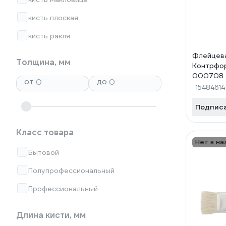
кисть плоская
кисть ракля
Флейцева
Толщина, мм
Контрфо
000708
от
до
15484614
Подпис
Класс товара
Нет в на
Бытовой
Полупрофессиональный
Профессиональный
Длина кисти, мм