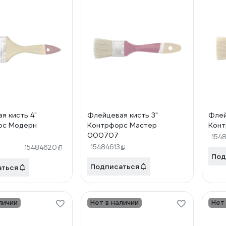
я кисть 4"
Флейцевая кисть 3"
Флей
рс Модерн
Контрфорс Мастер
Конт
000707
154
15484613
15484620
Под
Подписаться
аться
личии
Нет в наличии
Нет