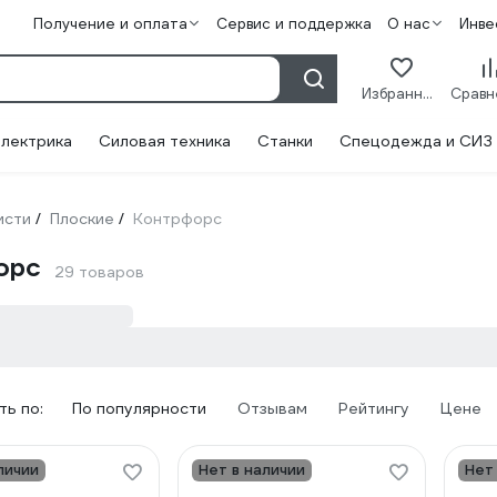
Получение и оплата
Сервис и поддержка
О нас
Инве
Избранное
лектрика
Силовая техника
Станки
Спецодежда и СИЗ
исти
Плоские
Контрфорс
/
/
орс
29 товаров
ь по:
По популярности
Отзывам
Рейтингу
Цене
личии
Нет в наличии
Нет