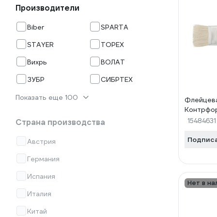
Производители
Biber
SPARTA
STAYER
TOPEX
Вихрь
ВОЛАТ
ЗУБР
СИБРТЕХ
Показать еще 100
Флейцева
Контрфо
15484631
Страна производства
Подпис
Австрия
Германия
Испания
Нет в на
Италия
Китай