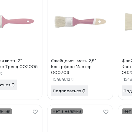
я кисть 2"
Флейцевая кисть 2,5"
Флей
рс Тренд 002005
Контрфорс Мастер
Конт
000706
002
15484612
154
аться
Подписаться
Под
личии
Нет в наличии
Нет