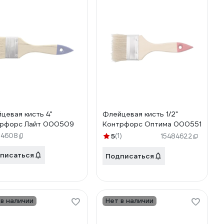
цевая кисть 4"
Флейцевая кисть 1/2"
рфорс Лайт 000509
Контрфорс Оптима 000551
84608
5
(1)
15484622
писаться
Подписаться
 в наличии
Нет в наличии