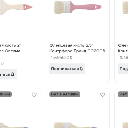
я кисть 2"
Флейцевая кисть 2,5"
Флей
рс Оптима
Контрфорс Тренд 002006
Конт
15484632
154
4
Подписаться
Под
аться
личии
Нет в наличии
Нет