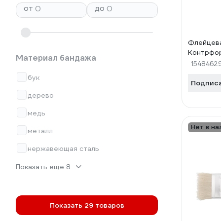
от
до
Флейцева
Контрфо
Материал бандажа
1548462
бук
Подпис
дерево
медь
Нет в на
металл
нержавеющая сталь
Показать еще 8
Показать 29 товаров