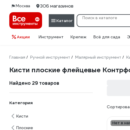
306 магазинов
Москва
Каталог
Акции
Инструмент
Крепеж
Всё для сада
Э
Главная
Ручной инструмент
Малярный инструмент
К
/
/
/
Кисти плоские флейцевые Контрф
Найдено 29 товаров
Категория
Сортироват
Кисти
Нет в на
Плоские