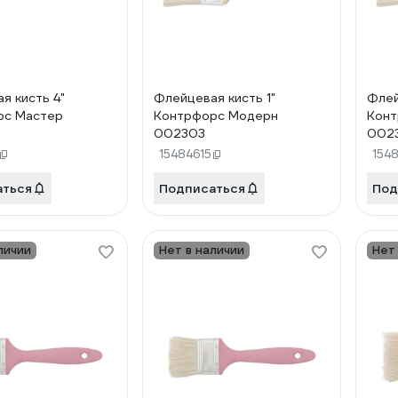
я кисть 4"
Флейцевая кисть 1"
Флей
рс Мастер
Контрфорс Модерн
Конт
002303
002
15484615
154
аться
Подписаться
Под
личии
Нет в наличии
Нет