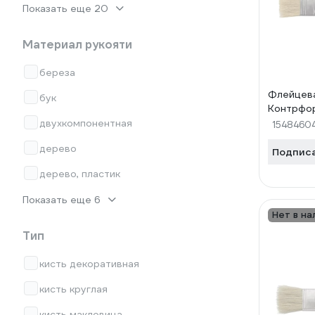
Показать еще 20
Материал рукояти
береза
Флейцева
бук
Контрфо
двухкомпонентная
1548460
дерево
Подпис
дерево, пластик
Показать еще 6
Нет в на
Тип
кисть декоративная
кисть круглая
кисть макловица