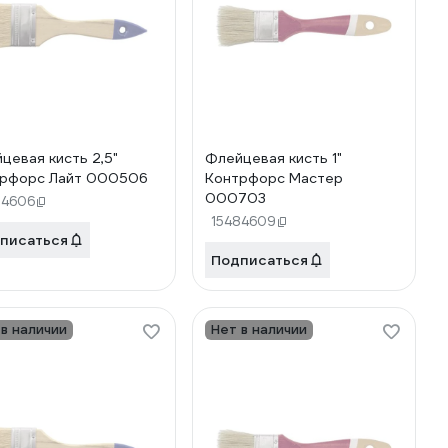
цевая кисть 2,5"
Флейцевая кисть 1"
рфорс Лайт 000506
Контрфорс Мастер
000703
84606
15484609
писаться
Подписаться
 в наличии
Нет в наличии