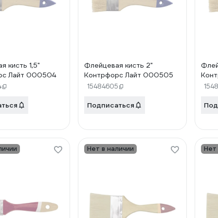
я кисть 1,5"
Флейцевая кисть 2"
Флей
рс Лайт 000504
Контрфорс Лайт 000505
Конт
4
15484605
154
аться
Подписаться
Под
личии
Нет в наличии
Нет