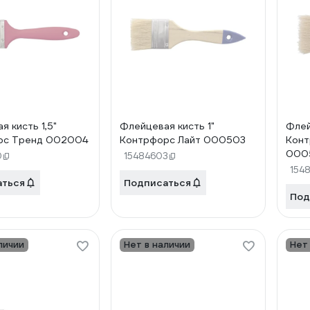
я кисть 1,5"
Флейцевая кисть 1"
Флей
рс Тренд 002004
Контрфорс Лайт 000503
Конт
000
0
15484603
154
аться
Подписаться
Под
личии
Нет в наличии
Нет