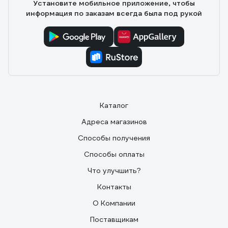
Установите мобильное приложение, чтобы
абсолютно прозрачным. Времени для корректировки
информация по заказам всегда была под рукой
вполне достаточно даже для новичков (я клеил обои
впервые). На всякий случай двери и окна закрывал,
чтобы исключить сквозняки на время высыхания. Клей
хорошо смывается водой, если ещё не высох.
Допускается смывать в канализацию.
Каталог
Адреса магазинов
Способы получения
Способы оплаты
Что улучшить?
Контакты
О Компании
Поставщикам