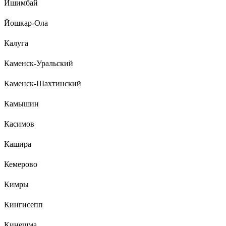
Ишимбай
Йошкар-Ола
Калуга
Каменск-Уральский
Каменск-Шахтинский
Камышин
Касимов
Кашира
Кемерово
Кимры
Кингисепп
Кинешма