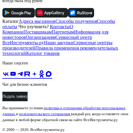
всегда была под рукой
Каталог
Адреса магазинов
Способы получения
Способы
оплаты
Что улучшить?
Контакты
О
Компании
Поставщикам
Партнерам
Информация для
инвесторов
Организациям
Сервисный центр
ВсеИнструменты.ру
Наши закупки
Сервисные центры
производителей
Правила применения рекомендательных
технологий
Каталог товаров
Наши соцсети
Чат для бизнес-клиентов
Подать заявку
Вы принимаете условия
политики в отношении обработки персональных
данных
и
пользовательского соглашения
каждый раз, когда оставляете свои
данные в любой форме обратной связи на сайте ВсеИнструменты.ру
© 2006 — 2026. ВсеИнструменты.ру