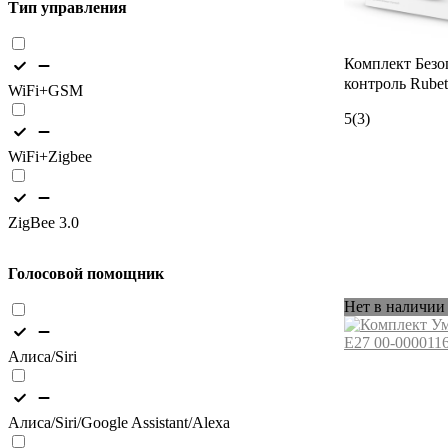
Тип управления
Комплект Безо
контроль Rube
WiFi+GSM
5
(3)
WiFi+Zigbee
ZigBee 3.0
Голосовой помощник
Нет в наличии
Алиса/Siri
Алиса/Siri/Google Assistant/Alexa