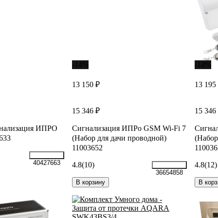
-14%
-14%
13 150 ₽
13 195
15 346 ₽
15 346
нализация ИПРО
Сигнализация ИПРо GSM Wi-Fi 7
Сигна
633
(Набор для дачи проводной)
(Набор
11003652
110036
40427663
4.8
(10)
4.8
(12)
36654858
В корзину
В корз