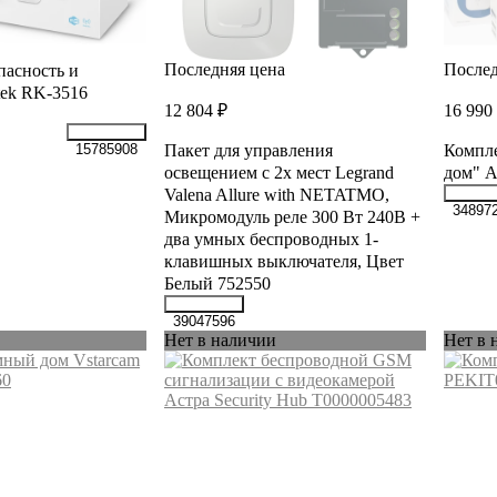
Последняя цена
Послед
пасность и
tek RK-3516
12 804 ₽
16 990
Пакет для управления
Компл
15785908
освещением c 2х мест Legrand
дом" 
Valena Allure with NETATMO,
34897
Микромодуль реле 300 Вт 240В +
два умных беспроводных 1-
клавишных выключателя, Цвет
Белый 752550
39047596
Нет в наличии
Нет в 