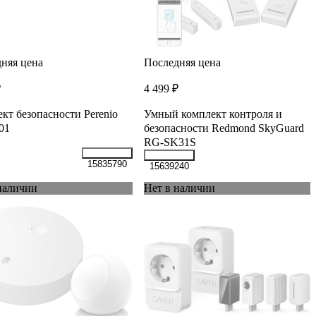
няя цена
Последняя цена
₽
4 499 ₽
кт безопасности Perenio
Умный комплект контроля и
01
безопасности Redmond SkyGuard
RG-SK31S
15835790
15639240
наличии
Нет в наличии