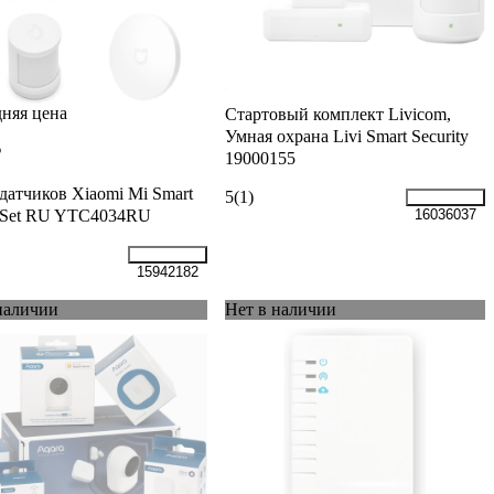
няя цена
Стартовый комплект Livicom,
Умная охрана Livi Smart Security
₽
19000155
датчиков Xiaomi Mi Smart
5
(1)
r Set RU YTC4034RU
16036037
15942182
наличии
Нет в наличии