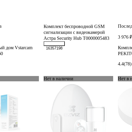
а
Послед
Комплект беспроводной GSM
сигнализации с видеокамерой
3 976 
Астра Security Hub Т0000005483
й дом Vstarcam
Компле
16357198
60
PEKIT
4.4
(78)
Нет в наличии
Нет в 