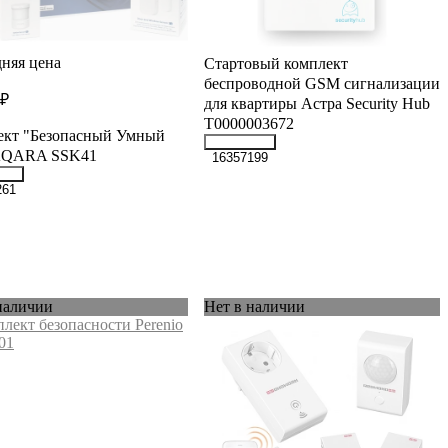
няя цена
Стартовый комплект
беспроводной GSM сигнализации
 ₽
для квартиры Астра Security Hub
Т0000003672
ект "Безопасный Умный
AQARA SSK41
16357199
261
наличии
Нет в наличии