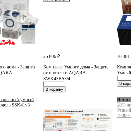
25 806 ₽
10 381
го дома - Защита
Комплект Умного дома - Защита
Компл
AQARA
от протечки AQARA
Умный
SWK43BS3/4
45598
В корз
34897339
В корзину
Нет в 