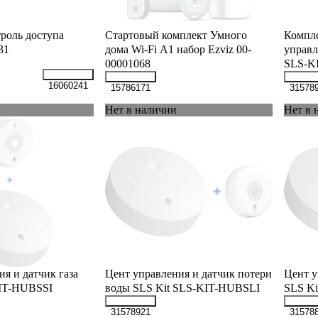
роль доступа
Стартовый комплект Умного
Компле
31
дома Wi-Fi А1 набор Ezviz 00-
управл
00001068
SLS-K
16060241
15786171
31578
Нет в наличии
Нет в 
я и датчик газа
Цент управления и датчик потери
Цент у
KIT-HUBSSI
воды SLS Kit SLS-KIT-HUBSLI
SLS K
31578921
31578