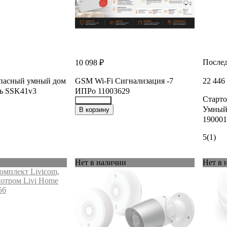
Послед
10 098 ₽
опасный умный дом
GSM Wi-Fi Сигнализация -7
22 446
ь SSK41v3
ИПРо 11003629
Старто
46889247
Умный 
В корзину
190001
5
(1)
Нет в наличии
Нет в 