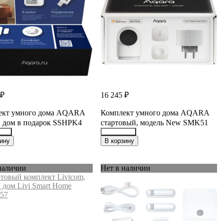
 ₽
16 245 ₽
ект умного дома AQARA
Комплект умного дома AQARA
 дом в подарок SSHPK4
стартовый, модель New SMK51
071
45598065
ину
В корзину
наличии
Нет в наличии