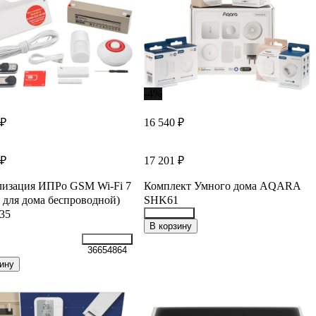
-4%
 ₽
16 540 ₽
 ₽
17 201 ₽
лизация ИПРо GSM Wi-Fi 7
Комплект Умного дома AQARA
 для дома беспроводной)
SHK61
35
34897333
В корзину
36654864
ину