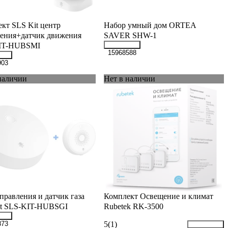
кт SLS Kit центр
Набор умный дом ORTEA
ения+датчик движения
SAVER SHW-1
IT-HUBSMI
15968588
903
наличии
Нет в наличии
правления и датчик газа
Комплект Освещение и климат
it SLS-KIT-HUBSGI
Rubetek RK-3500
5
(1)
873