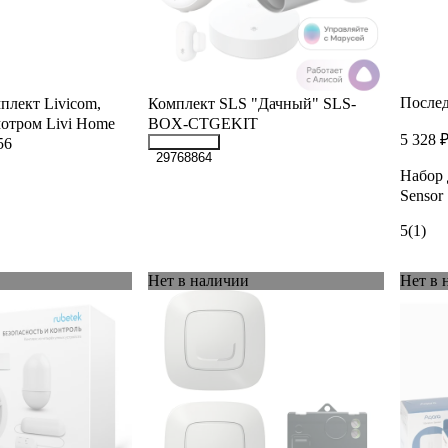
Послед
плект Livicom,
Комплект SLS "Дачный" SLS-
отром Livi Home
BOX-CTGEKIT
5 328 
56
29768864
Набор 
Senso
5
(1)
Нет в наличии
Нет в 