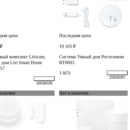
няя цена
Последняя цена
 ₽
19 105 ₽
вый комплект Livicom,
Система Умный дом Ростелеком
дом Livi Smart Home
RT0003
57
1.6
(5)
15835087
16036039
наличии
Нет в наличии