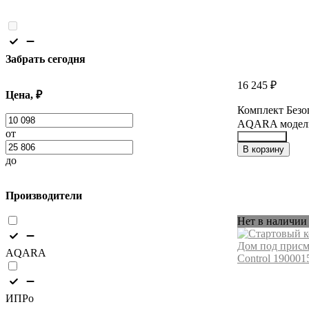
Забрать сегодня
16 245 ₽
Цена, ₽
Комплект Без
AQARA модел
от
45598083
В корзину
до
Производители
Нет в наличии
AQARA
ИПРо