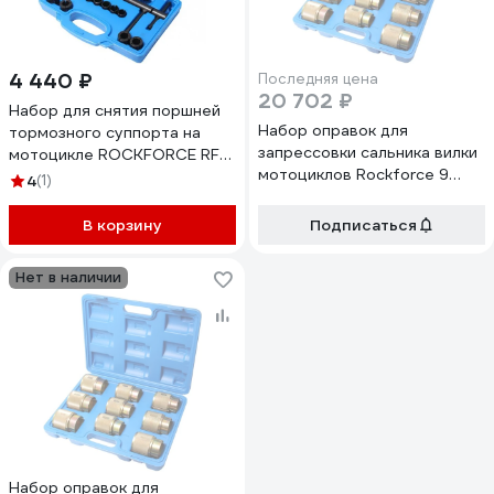
4 440 ₽
Последняя цена
20 702 ₽
Набор для снятия поршней
Набор оправок для
тормозного суппорта на
запрессовки сальника вилки
мотоцикле ROCKFORCE RF-
мотоциклов Rockforce 9
913Y02(16107)
4
(1)
предметов RF-903Y2(16104)
В корзину
Подписаться
Нет в наличии
Набор оправок для