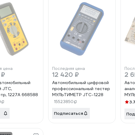
я цена
Последняя цена
Посл
 ₽
12 420 ₽
2 6
автомобильный
Автомобильный цифровой
Авто
 JTC,
профессиональный тестер
анал
тр, 1227A 668588
МУЛЬТИМЕТР JTC-1228
МУЛЬ
сигн
9
15523850
3.
Подписаться
Под
личии