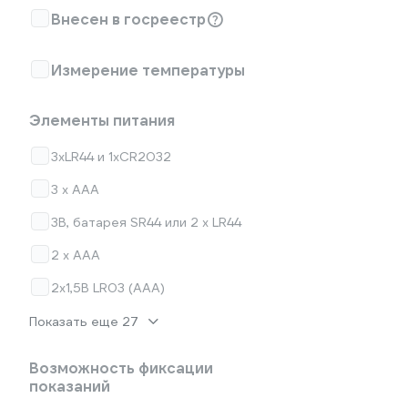
Внесен в госреестр
Измерение температуры
Элементы питания
3хLR44 и 1хCR2032
3 x AAA
3В, батарея SR44 или 2 x LR44
2 x AAA
2х1,5В LR03 (ААА)
Показать еще 27
Возможность фиксации
показаний