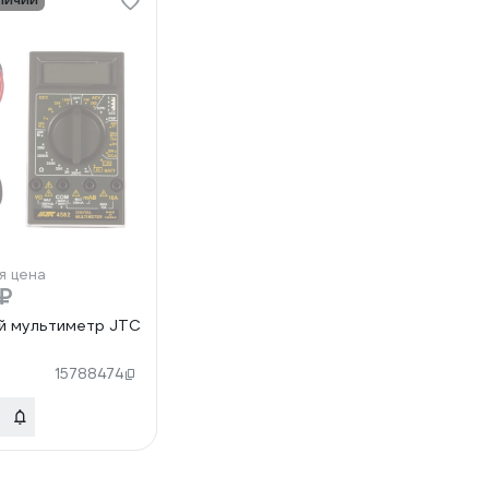
я цена
 ₽
й мультиметр JTC
15788474