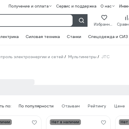
Получение и оплата
Сервис и поддержка
О нас
Инве
Избранное
лектрика
Силовая техника
Станки
Спецодежда и СИЗ
троль электроэнергии и сетей
Мультиметры
JTC
/
/
ь по:
По популярности
Отзывам
Рейтингу
Цене
личии
Нет в наличии
Нет