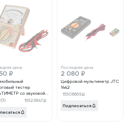
едняя цена
Последняя цена
50 ₽
2 080 ₽
мобильный
Цифровой мультиметр JTC
оговый тестер
1442
ТИМЕТР со звуковой
15506659
ализацией JTC-1441
7
(3)
15523847
Подписаться
писаться