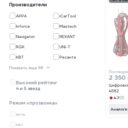
Производители
APPA
iCarTool
Inforce
Mastech
Navigator
REXANT
RGK
UNI-T
КВТ
Ресанта
Показать еще 66
Последня
2 350
Высокий рейтинг
Цифрово
4 и 5 звезд
4582
4.7
(3)
Режим «прозвонка»
Аналоги
есть
нет