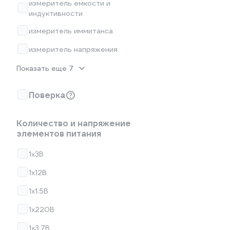
измеритель емкости и
индуктивности
измеритель иммитанса
измеритель напряжения
Показать еще 7
Поверка
Количество и напряжение
элементов питания
1x3В
1х12B
1х1.5B
1х220B
1х3.7B