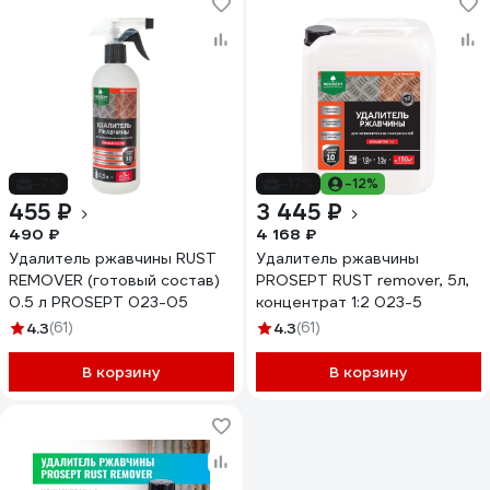
-7%
-17%
-12%
455 ₽
3 445 ₽
490 ₽
4 168 ₽
Удалитель ржавчины RUST
Удалитель ржавчины
REMOVER (готовый состав)
PROSEPT RUST remover, 5л,
0.5 л PROSEPT 023-05
концентрат 1:2 023-5
4.3
(61)
4.3
(61)
В корзину
В корзину