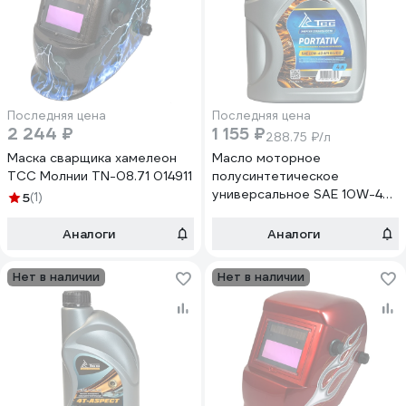
Последняя цена
Последняя цена
2 244 ₽
1 155 ₽
288.75 ₽/л
Маска сварщика хамелеон
Масло моторное
ТСС Молнии TN-08.71 014911
полусинтетическое
универсальное SAE 10W-40,
5
(1)
API SG/CD (PORTATIV,
канистра 4л/ Motor oil 4liter
Аналоги
Аналоги
can) ТСС 057629
Нет в наличии
Нет в наличии