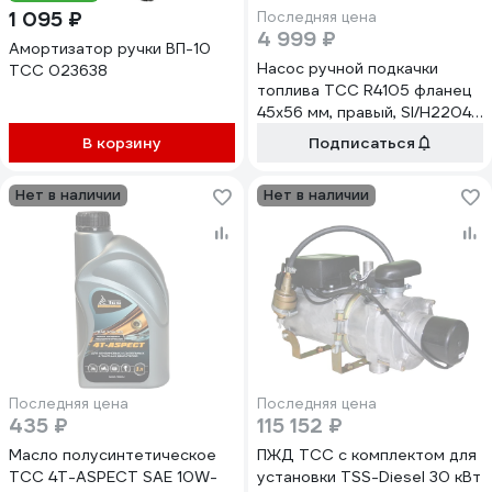
1 095 ₽
Последняя цена
4 999 ₽
Амортизатор ручки ВП-10
Насос ручной подкачки
ТСС 023638
топлива ТСС R4105 фланец
45x56 мм, правый, SI/H2204,
КD-666 018785
В корзину
Подписаться
Нет в наличии
Нет в наличии
Последняя цена
Последняя цена
435 ₽
115 152 ₽
Масло полусинтетическое
ПЖД ТСС с комплектом для
ТСС 4T-ASPECT SAE 10W-
установки TSS-Diesel 30 кВт