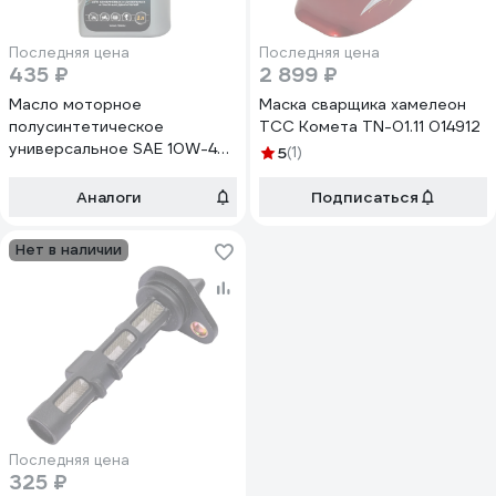
Последняя цена
Последняя цена
435 ₽
2 899 ₽
Масло моторное
Маска сварщика хамелеон
полусинтетическое
ТСС Комета TN-01.11 014912
универсальное SAE 10W-40,
5
(1)
API SG/CD (4T-ASPECT,
канистра 1л/ Motor oil 1liter
Аналоги
Подписаться
can) ТСС 057628
Нет в наличии
Последняя цена
325 ₽