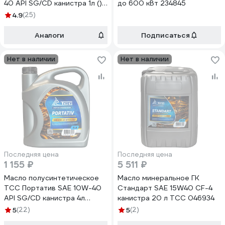
40 API SG/CD канистра 1л ()
до 600 кВт 234845
046929
4.9
(25)
Аналоги
Подписаться
Нет в наличии
Нет в наличии
Последняя цена
Последняя цена
1 155 ₽
5 511 ₽
Масло полусинтетическое
Масло минеральное ГК
ТСС Портатив SAE 10W-40
Стандарт SAE 15W40 CF-4
API SG/CD канистра 4л
канистра 20 л ТСС 046934
046930
5
(22)
5
(2)