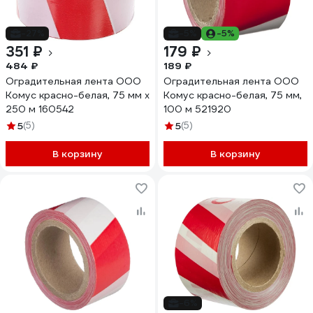
-27%
-5%
-5%
351 ₽
179 ₽
484 ₽
189 ₽
Оградительная лента ООО
Оградительная лента ООО
Комус красно-белая, 75 мм х
Комус красно-белая, 75 мм,
250 м 160542
100 м 521920
5
(5)
5
(5)
В корзину
В корзину
-6%