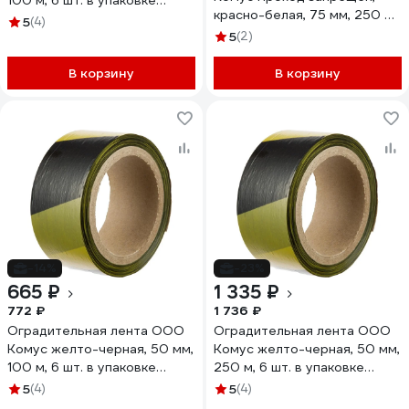
100 м, 6 шт. в упаковке
красно-белая, 75 мм, 250 м,
1836649
5
(4)
6 шт. в упаковке 1836654
5
(2)
В корзину
В корзину
-14%
-23%
665 ₽
1 335 ₽
772 ₽
1 736 ₽
Оградительная лента ООО
Оградительная лента ООО
Комус желто-черная, 50 мм,
Комус желто-черная, 50 мм,
100 м, 6 шт. в упаковке
250 м, 6 шт. в упаковке
1836651
1836652
5
(4)
5
(4)