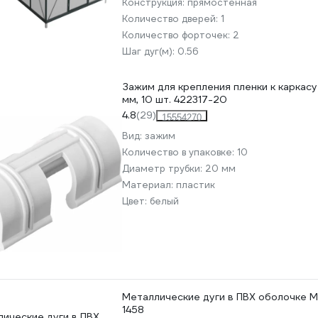
Конструкция:
прямостенная
Количество дверей:
1
Количество форточек:
2
Шаг дуг(м):
0.56
Зажим для крепления пленки к каркасу
мм, 10 шт. 422317-20
4.8
(29)
15554270
Вид:
зажим
Количество в упаковке:
10
Диаметр трубки:
20 мм
Материал:
пластик
Цвет:
белый
Металлические дуги в ПВХ оболочке Ме
1458