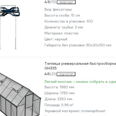
4.9
(113)
38902492
Вид:
фиксаторы
Высота скобы:
15 см
Количество в упаковке:
100
Диаметр трубки:
3 мм
Материал:
пластик
Цвет:
черный
Габариты без упаковки:
60х30х150 мм
Теплица универсальная быстросборная
GH335
4.6
(23)
33410730
Легкий монтаж – можно собрать в один
Высота:
1980 мм
Ширина:
1780 мм
Длина:
3350 мм
Площадь:
5.96 м²
Укрывной материал:
поликарбонат