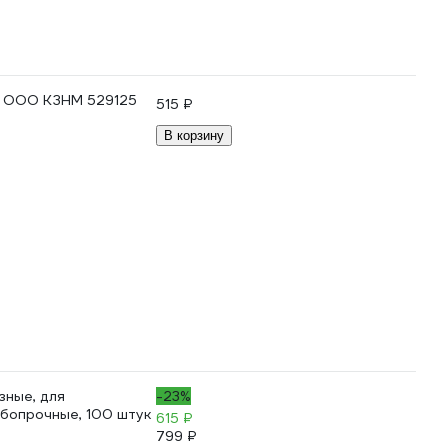
це ООО КЗНМ 529125
515 ₽
В корзину
ные, для
-23%
обопрочные, 100 штук
615 ₽
799 ₽