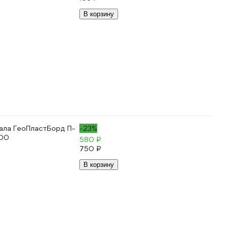
В корзину
ала ГеоПластБорд П-
-23%
100
580 ₽
750 ₽
В корзину