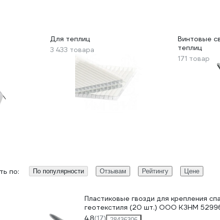
Для теплиц
Винтовые с
теплиц
3 433 товара
171 товар
ь по:
По популярности
Отзывам
Рейтингу
Цене
Пластиковые гвозди для крепления сп
геотекстиля (20 шт.) ООО КЗНМ 5299
4.8
(17)
28436306