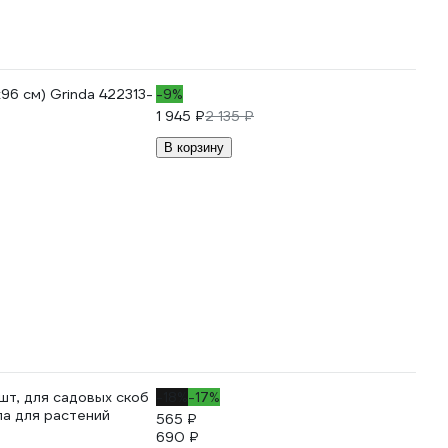
96 см) Grinda 422313-
-9%
1 945 ₽
2 135 ₽
В корзину
т, для садовых скоб
-18%
-17%
ла для растений
565 ₽
690 ₽