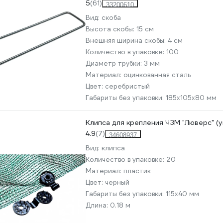
5
(61)
33200610
Вид:
скоба
Высота скобы:
15 см
Внешняя ширина скобы:
4 см
Количество в упаковке:
100
Диаметр трубки:
3 мм
Материал:
оцинкованная сталь
Цвет:
серебристый
Габариты без упаковки:
185x105x80 мм
Клипса для крепления ЧЗМ "Люверс" (
4.9
(7)
34608937
Вид:
клипса
Количество в упаковке:
20
Материал:
пластик
Цвет:
черный
Габариты без упаковки:
115х40 мм
Длина:
0.18 м