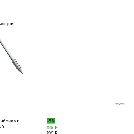
ваи для
анбонда и
-5%
64
189 ₽
199 ₽