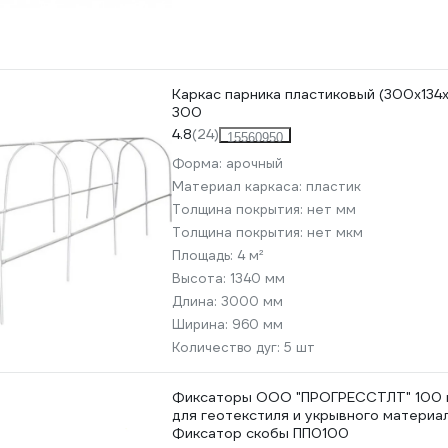
Каркас парника пластиковый (300х134х
300
4.8
(24)
15560950
Форма:
арочный
Материал каркаса:
пластик
Толщина покрытия:
нет мм
Толщина покрытия:
нет мкм
Площадь:
4 м²
Высота:
1340 мм
Длина:
3000 мм
Ширина:
960 мм
Количество дуг:
5 шт
Фиксаторы ООО "ПРОГРЕССТЛТ" 100 ш
для геотекстиля и укрывного материа
Фиксатор скобы ПП0100